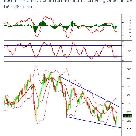
Nếu tín hiệu mua xuất hiện trở lại thì triển vọng phục hồi sẽ
bền vững hơn.