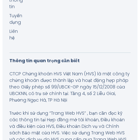
tin
Tuyển
dụng
Liên
hệ
Thông tin quan trọng cần biết
CTCP Chứng khoán HVS Việt Nam (HVS) là một công ty
chứng khoán được thành lập và hoạt động hợp pháp
theo Giấy phép số 99/UBCK-GP ngày 15/12/2008 của
UBCKNN, có trụ sở chính tại: Tầng 4, số 2 Liễu Giai,
Phường Ngọc Hà, TP Hà Nội
Trước khi sử dụng “Trang Web HVS” , bạn cần đọc kỹ
các thông tin tại Hợp đồng mở tài khoản, Điều khoản
và điều kiện của HVS, Điều khoản Dịch vụ và Chính
sách Bảo mật của HVS. Việc sử dụng Trang Web HVS
và các dịch vụ do HVS cung cấp qua Trang Web HVS