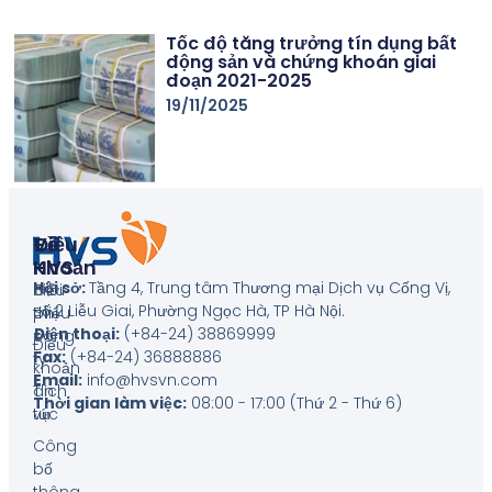
Tốc độ tăng trưởng tín dụng bất
động sản và chứng khoán giai
đoạn 2021-2025
19/11/2025
Về
Điều
HVS
Khoản
Hội sở:
Tầng 4, Trung tâm Thương mại Dịch vụ Cống Vị,
Giới
Biểu
số 2 Liễu Giai, Phường Ngọc Hà, TP Hà Nội
.
thiệu
phí
Điện thoại:
(+84-24) 38869999
công
Điều
Fax:
(+84-24) 36888886
ty
khoản
Email:
info@hvsvn.com
Tin
dịch
Thời gian làm việc:
08:00 - 17:00 (Thứ 2 - Thứ 6)
tức
vụ
Công
bố
thông