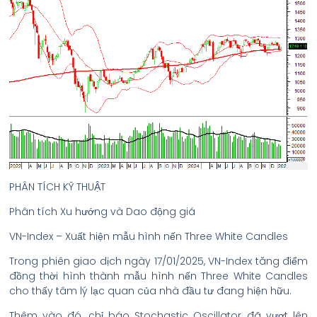
PHÂN TÍCH KỸ THUẬT
Phân tích Xu hướng và Dao động giá
VN-Index – Xuất hiện mẫu hình nến Three White Candles
Trong phiên giao dịch ngày 17/01/2025, VN-Index tăng điểm
đồng thời hình thành mẫu hình nến Three White Candles
cho thấy tâm lý lạc quan của nhà đầu tư đang hiện hữu.
Thêm vào đó, chỉ báo Stochastic Oscillator đã vượt lên