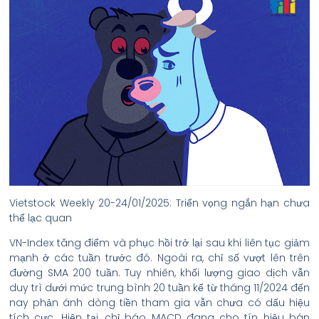
Vietstock Weekly 20-24/01/2025: Triển vọng ngắn hạn chưa
thể lạc quan
VN-Index tăng điểm và phục hồi trở lại sau khi liên tục giảm
mạnh ở các tuần trước đó. Ngoài ra, chỉ số vượt lên trên
đường SMA 200 tuần. Tuy nhiên, khối lượng giao dịch vẫn
duy trì dưới mức trung bình 20 tuần kể từ tháng 11/2024 đến
nay phản ánh dòng tiền tham gia vẫn chưa có dấu hiệu
tích cực. Hiện tại, chỉ báo MACD đang cho tín hiệu bán