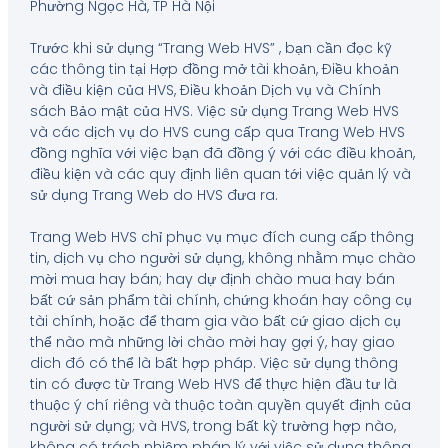
Phường Ngọc Hà, TP Hà Nội
Trước khi sử dụng “Trang Web HVS” , bạn cần đọc kỹ
các thông tin tại Hợp đồng mở tài khoản, Điều khoản
và điều kiện của HVS, Điều khoản Dịch vụ và Chính
sách Bảo mật của HVS. Việc sử dụng Trang Web HVS
và các dịch vụ do HVS cung cấp qua Trang Web HVS
đồng nghĩa với việc bạn đã đồng ý với các điều khoản,
điều kiện và các quy định liên quan tới việc quản lý và
sử dụng Trang Web do HVS đưa ra.
Trang Web HVS chỉ phục vụ mục đích cung cấp thông
tin, dịch vụ cho người sử dụng, không nhằm mục chào
mời mua hay bán; hay dự định chào mua hay bán
bất cứ sản phẩm tài chính, chứng khoán hay công cụ
tài chính, hoặc để tham gia vào bất cứ giao dịch cụ
thể nào mà những lời chào mời hay gợi ý, hay giao
dich đó có thể là bất hợp pháp. Việc sử dụng thông
tin có được từ Trang Web HVS để thực hiện đầu tư là
thuộc ý chí riêng và thuộc toàn quyền quyết định của
người sử dụng; và HVS, trong bất kỳ trường hợp nào,
không có trách nhiệm pháp lý với việc sử dụng thông