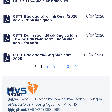
ĐHĐCĐ thường niên năm 2026
CBTT: Báo cáo tài chính Quý 1/2026
16/04/2026
và giải trình liên quan
CBTT: Danh sách đề cử, ứng cử làm
13/04/2026
Trưởng Ban kiểm soát, Thành viên
Ban kiểm soát.
CBTT: Báo cáo thường niên năm
03/04/2026
2025
<
1
2
3
…
21
>
Về
Điều
HVS
Khoản
Hội sở:
Tầng 4, Trung tâm Thương mại Dịch vụ Cống Vị,
Giới
Biểu
số 2 Liễu Giai, Phường Ngọc Hà, TP Hà Nội
.
thiệu
phí
Điện thoại:
(+84-24) 38869999
công