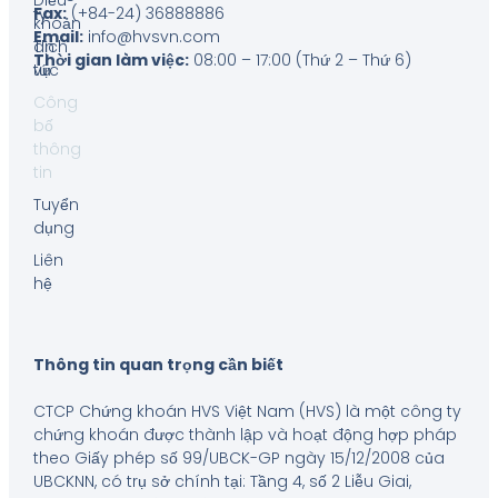
Điều
Fax:
(+84-24) 36888886
ty
khoản
Email:
info@hvsvn.com
Tin
dịch
Thời gian làm việc:
08:00 – 17:00 (Thứ 2 – Thứ 6)
tức
vụ
Công
bố
thông
tin
Tuyển
dụng
Liên
hệ
Thông tin quan trọng cần biết
CTCP Chứng khoán HVS Việt Nam (HVS) là một công ty
chứng khoán được thành lập và hoạt động hợp pháp
theo Giấy phép số 99/UBCK-GP ngày 15/12/2008 của
UBCKNN, có trụ sở chính tại: Tầng 4, số 2 Liễu Giai,