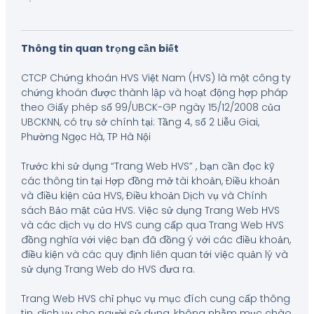
Thông tin quan trọng cần biết
CTCP Chứng khoán HVS Việt Nam (HVS) là một công ty
chứng khoán được thành lập và hoạt động hợp pháp
theo Giấy phép số 99/UBCK-GP ngày 15/12/2008 của
UBCKNN, có trụ sở chính tại: Tầng 4, số 2 Liễu Giai,
Phường Ngọc Hà, TP Hà Nội
Trước khi sử dụng “Trang Web HVS” , bạn cần đọc kỹ
các thông tin tại Hợp đồng mở tài khoản, Điều khoản
và điều kiện của HVS, Điều khoản Dịch vụ và Chính
sách Bảo mật của HVS. Việc sử dụng Trang Web HVS
và các dịch vụ do HVS cung cấp qua Trang Web HVS
đồng nghĩa với việc bạn đã đồng ý với các điều khoản,
điều kiện và các quy định liên quan tới việc quản lý và
sử dụng Trang Web do HVS đưa ra.
Trang Web HVS chỉ phục vụ mục đích cung cấp thông
tin, dịch vụ cho người sử dụng, không nhằm mục chào