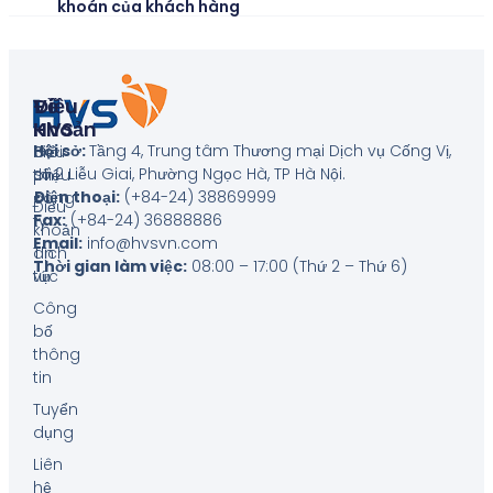
khoán của khách hàng
Về
Điều
HVS
Khoản
Hội sở:
Tầng 4, Trung tâm Thương mại Dịch vụ Cống Vị,
Giới
Biểu
số 2 Liễu Giai, Phường Ngọc Hà, TP Hà Nội
.
thiệu
phí
Điện thoại:
(+84-24) 38869999
công
Điều
Fax:
(+84-24) 36888886
ty
khoản
Email:
info@hvsvn.com
Tin
dịch
Thời gian làm việc:
08:00 – 17:00 (Thứ 2 – Thứ 6)
tức
vụ
Công
bố
thông
tin
Tuyển
dụng
Liên
hệ