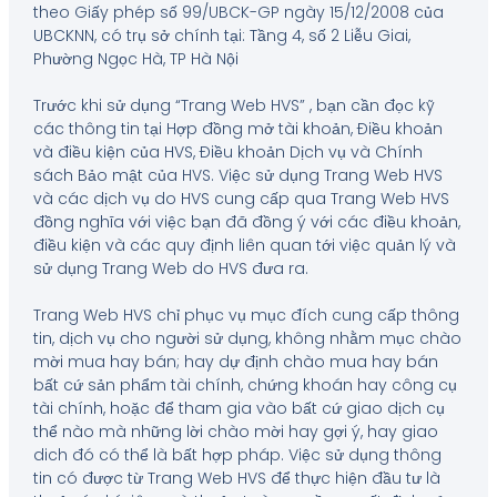
theo Giấy phép số 99/UBCK-GP ngày 15/12/2008 của
UBCKNN, có trụ sở chính tại: Tầng 4, số 2 Liễu Giai,
Phường Ngọc Hà, TP Hà Nội
Trước khi sử dụng “Trang Web HVS” , bạn cần đọc kỹ
các thông tin tại Hợp đồng mở tài khoản, Điều khoản
và điều kiện của HVS, Điều khoản Dịch vụ và Chính
sách Bảo mật của HVS. Việc sử dụng Trang Web HVS
và các dịch vụ do HVS cung cấp qua Trang Web HVS
đồng nghĩa với việc bạn đã đồng ý với các điều khoản,
điều kiện và các quy định liên quan tới việc quản lý và
sử dụng Trang Web do HVS đưa ra.
Trang Web HVS chỉ phục vụ mục đích cung cấp thông
tin, dịch vụ cho người sử dụng, không nhằm mục chào
mời mua hay bán; hay dự định chào mua hay bán
bất cứ sản phẩm tài chính, chứng khoán hay công cụ
tài chính, hoặc để tham gia vào bất cứ giao dịch cụ
thể nào mà những lời chào mời hay gợi ý, hay giao
dich đó có thể là bất hợp pháp. Việc sử dụng thông
tin có được từ Trang Web HVS để thực hiện đầu tư là