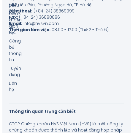
số 2 Liễu Giai, Phường Ngọc Hà, TP Hà Nội
.
thiệu
phí
Điện thoại:
(+84-24) 38869999
công
Điều
Fax:
(+84-24) 36888886
ty
khoản
Email:
info@hvsvn.com
Tin
dịch
Thời gian làm việc:
08:00 - 17:00 (Thứ 2 - Thứ 6)
tức
vụ
Công
bố
thông
tin
Tuyển
dụng
Liên
hệ
Thông tin quan trọng cần biết
CTCP Chứng khoán HVS Việt Nam (HVS) là một công ty
chứng khoán được thành lập và hoạt động hợp pháp