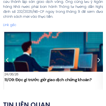
cứu thành lập sàn giao dịch vàng. Ông cũng lưu ý Ngân
hàng Nhà nước phải ban hành Thông tư hướng dẫn Nghị
định số 232/2025/NĐ-CP ngay trong tháng 9 để sớm đưa
chính sách mới vào thực tiễn.
Link gốc
24/06/26
0
11/09: Đọc gì trước giờ giao dịch chứng khoán?
TIN LIÊN QUAN