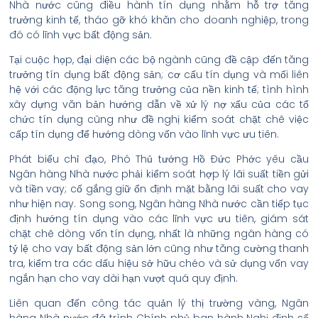
Nhà nước cũng điều hành tín dụng nhằm hỗ trợ tăng
trưởng kinh tế, tháo gỡ khó khăn cho doanh nghiệp, trong
đó có lĩnh vực bất động sản.
Tại cuộc họp, đại diện các bộ ngành cũng đề cập đến tăng
trưởng tín dụng bất động sản; cơ cấu tín dụng và mối liên
hệ với các động lực tăng trưởng của nền kinh tế; tình hình
xây dựng văn bản hướng dẫn về xử lý nợ xấu của các tổ
chức tín dụng cũng như đề nghị kiểm soát chặt chẽ việc
cấp tín dụng để hướng dòng vốn vào lĩnh vực ưu tiên.
Phát biểu chỉ đạo, Phó Thủ tướng Hồ Đức Phớc yêu cầu
Ngân hàng Nhà nước phải kiểm soát hợp lý lãi suất tiền gửi
và tiền vay; cố gắng giữ ổn định mặt bằng lãi suất cho vay
như hiện nay. Song song, Ngân hàng Nhà nước cần tiếp tục
định hướng tín dụng vào các lĩnh vực ưu tiên, giám sát
chặt chẽ dòng vốn tín dụng, nhất là những ngân hàng có
tỷ lệ cho vay bất động sản lớn cũng như tăng cường thanh
tra, kiểm tra các dấu hiệu sở hữu chéo và sử dụng vốn vay
ngắn hạn cho vay dài hạn vượt quá quy định.
Liên quan đến công tác quản lý thị trường vàng, Ngân
hàng Nhà nước đã trình Chính phủ ban hành Nghị định số