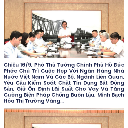
Chiều 16/9, Phó Thủ Tướng Chính Phủ Hồ Đức
Phớc Chủ Trì Cuộc Họp Với Ngân Hàng Nhà
Nước Việt Nam Và Các Bộ, Ngành Liên Quan,
Yêu Cầu Kiểm Soát Chặt Tín Dụng Bất Động
Sản, Giữ Ổn Định Lãi Suất Cho Vay Và Tăng
Cường Biện Pháp Chống Buôn Lậu, Minh Bạch
Hóa Thị Trường Vàng…