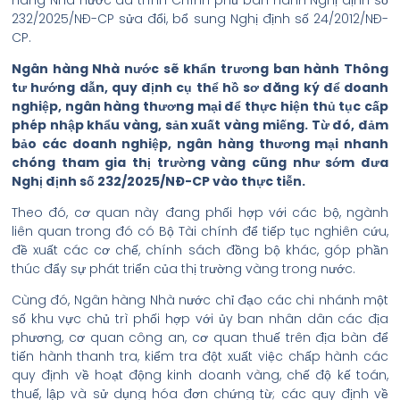
232/2025/NĐ-CP sửa đổi, bổ sung Nghị định số 24/2012/NĐ-
CP.
Ngân hàng Nhà nước sẽ khẩn trương ban hành Thông
tư hướng dẫn, quy định cụ thể hồ sơ đăng ký để doanh
nghiệp, ngân hàng thương mại để thực hiện thủ tục cấp
phép nhập khẩu vàng, sản xuất vàng miếng. Từ đó, đảm
bảo các doanh nghiệp, ngân hàng thương mại nhanh
chóng tham gia thị trường vàng cũng như sớm đưa
Nghị định số 232/2025/NĐ-CP vào thực tiễn.
Theo đó, cơ quan này đang phối hợp với các bộ, ngành
liên quan trong đó có Bộ Tài chính để tiếp tục nghiên cứu,
đề xuất các cơ chế, chính sách đồng bộ khác, góp phần
thúc đẩy sự phát triển của thị trường vàng trong nước.
Cùng đó, Ngân hàng Nhà nước chỉ đạo các chi nhánh một
số khu vực chủ trì phối hợp với ủy ban nhân dân các địa
phương, cơ quan công an, cơ quan thuế trên địa bàn để
tiến hành thanh tra, kiểm tra đột xuất việc chấp hành các
quy định về hoạt động kinh doanh vàng, chế độ kế toán,
thuế, lập và sử dụng hóa đơn chứng từ; các quy định về