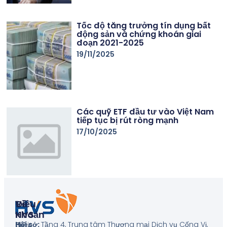
Tốc độ tăng trưởng tín dụng bất
động sản và chứng khoán giai
đoạn 2021-2025
19/11/2025
Các quỹ ETF đầu tư vào Việt Nam
tiếp tục bị rút ròng mạnh
17/10/2025
Về
Điều
HVS
Khoản
Hội sở:
Tầng 4, Trung tâm Thương mại Dịch vụ Cống Vị,
Giới
Biểu