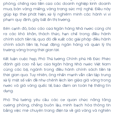
phòng, chống rửa tiền của các doanh nghiệp kinh doanh
mua, bán vàng miếng, vàng trang sức mỹ nghệ. Điều này
giúp kịp thời phát hiện, xử lý nghiêm minh các hành vi vi
phạm quy định, gây bất ổn thị trường.
Bên cạnh đó, báo cáo của Ngân hàng Nhà nước cũng chỉ
ra các khó khăn, thách thức, hạn chế trong điều hành
chính sách tiền tệ, qua đó đề xuất các giải pháp điều hành
chính sách tiền tệ, hoạt động ngân hàng và quản lý thị
trường vàng trong thời gian tới.
Kết luận cuộc họp, Phó Thủ tướng Chính phủ Hồ Đức Phớc
đánh giá cao nỗ lực của Ngân hàng Nhà nước Việt Nam
cùng các bộ, ngành trong điều hành chính sách tiền tệ
thời gian qua. Tuy nhiên, ông nhấn mạnh vẫn cần tập trung
xử lý một số vấn đề như chênh lệch lớn giữa giá vàng trong
nước và giá vàng quốc tế, bảo đảm an toàn hệ thống tín
dụng.
Phó Thủ tướng yêu cầu các cơ quan chức năng tăng
cường phòng, chống buôn lậu, minh bạch hóa thông tin
bằng việc mở chuyên trang điện tử về giá vàng và nghiên