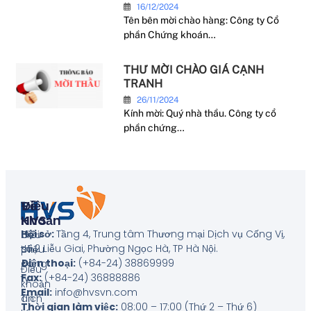
16/12/2024
Tên bên mời chào hàng: Công ty Cổ
phần Chứng khoán…
THƯ MỜI CHÀO GIÁ CẠNH
TRANH
26/11/2024
Kính mời: Quý nhà thầu. Công ty cổ
phần chứng…
Về
Điều
HVS
Khoản
Hội sở:
Tầng 4, Trung tâm Thương mại Dịch vụ Cống Vị,
Giới
Biểu
số 2 Liễu Giai, Phường Ngọc Hà, TP Hà Nội
.
thiệu
phí
Điện thoại:
(+84-24) 38869999
công
Điều
Fax:
(+84-24) 36888886
ty
khoản
Email:
info@hvsvn.com
Tin
dịch
Thời gian làm việc:
08:00 – 17:00 (Thứ 2 – Thứ 6)