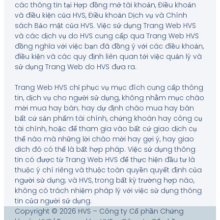
các thông tin tại Hợp đồng mở tài khoản, Điều khoản
và điều kiện của HVS, Điều khoản Dịch vụ và Chính
sách Bảo mật của HVS. Việc sử dụng Trang Web HVS
và các dịch vụ do HVS cung cấp qua Trang Web HVS
đồng nghĩa với việc bạn đã đồng ý với các điều khoản,
điều kiện và các quy định liên quan tới việc quản lý và
sử dụng Trang Web do HVS đưa ra.
Trang Web HVS chỉ phục vụ mục đích cung cấp thông
tin, dịch vụ cho người sử dụng, không nhằm mục chào
mời mua hay bán; hay dự định chào mua hay bán
bất cứ sản phẩm tài chính, chứng khoán hay công cụ
tài chính, hoặc để tham gia vào bất cứ giao dịch cụ
thể nào mà những lời chào mời hay gợi ý, hay giao
dich đó có thể là bất hợp pháp. Việc sử dụng thông
tin có được từ Trang Web HVS để thực hiện đầu tư là
thuộc ý chí riêng và thuộc toàn quyền quyết định của
người sử dụng; và HVS, trong bất kỳ trường hợp nào,
không có trách nhiệm pháp lý với việc sử dụng thông
tin của người sử dụng.
Copyright © 2026 HVS – Công ty Cổ phần Chứng