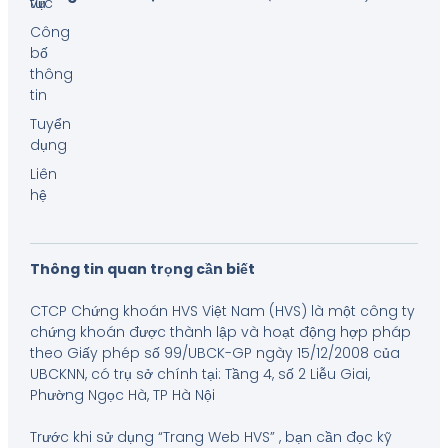
tức
vụ
Công
bố
thông
tin
Tuyển
dụng
Liên
hệ
Thông tin quan trọng cần biết
CTCP Chứng khoán HVS Việt Nam (HVS) là một công ty
chứng khoán được thành lập và hoạt động hợp pháp
theo Giấy phép số 99/UBCK-GP ngày 15/12/2008 của
UBCKNN, có trụ sở chính tại: Tầng 4, số 2 Liễu Giai,
Phường Ngọc Hà, TP Hà Nội
Trước khi sử dụng “Trang Web HVS” , bạn cần đọc kỹ