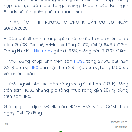
hợp áp lực bán gia tăng, đường Middle của Bollinger
Bands sẽ là ngưỡng hỗ trợ quan trọng.
I. PHÂN TÍCH THỊ TRƯỜNG CHỨNG KHOÁN CƠ SỞ NGÀY
20/08/2025
– Các chỉ số chính tăng giảm trái chiều trong phiên giao
dịch 20/08. Cụ thể, VN-Index tăng 0.61%, đạt 1,664.36 điểm.
Trong khi đó,
HNX-Index
giảm 0.95%, xuống còn 283.73 điểm.
– Khối lượng khớp lệnh trên sàn
HOSE
tăng 27.5%, đạt hơn
2.2 tỷ đơn vị.
HNX
ghi nhận hơn 219 triệu đơn vị, tăng 17.6% so
với phiên trước.
– Khối ngoại tiếp tục bán ròng với giá trị hơn 433 tỷ đồng
trên sàn HOSE nhưng gia tăng mua ròng gần 207 tỷ đồng
trên sàn HNX.
Giá trị giao dịch NĐTNN của HOSE, HNX và UPCOM theo
ngày. Đvt: Tỷ đồng