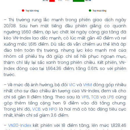
– Thị trường rung lắc mạnh trong phiên giao dịch ngày
20/08. Sau hơn một tiếng đầu phiên giằng co quanh
ngưỡng 1,660 điểm, áp lực chốt lời ngày càng gia tăng đã
kéo VN-Index lao dốc mạnh, có lúc mất gần 40 điểm và rơi
xuống mốc 1,615 điểm. Dù sắc đỏ vẫn chiếm ưu thế khá áp
đảo trên toàn thị trường, nhưng lực kéo mạnh mẽ của
nhóm cổ phiếu trụ đã giúp chỉ số hồi phục ngoạn mục,
thậm chí lấy lại sắc xanh trong phiên chiều. Kết phiên, VN-
Index đóng cửa tại 1,664.36 điểm, tăng 0.61% so với phiên
trước.
– Về mức độ ảnh hưởng, bộ đôi
VIC
và
VHM
đóng góp nhiều
nhất cho sự đảo chiều ấn tượng của VN-Index, đem về cho
chỉ số gần 11 điểm tăng. Theo sau là
VPB
,
TCB
và
LPB
cũng
góp thêm tổng cộng hơn 9 điểm vào đà tăng chung.
Trong khi đó,
VCB
và
HPG
là hai mã có tác động tiêu cực
nhất, khiến chỉ số giảm 3.6 điểm.
–
VN30-Index
kết phiên với 18 điểm tăng, lên mức 1,828.46