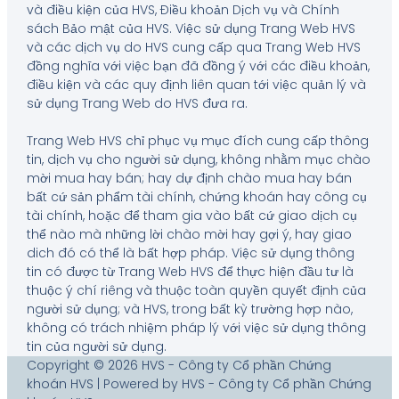
và điều kiện của HVS, Điều khoản Dịch vụ và Chính
sách Bảo mật của HVS. Việc sử dụng Trang Web HVS
và các dịch vụ do HVS cung cấp qua Trang Web HVS
đồng nghĩa với việc bạn đã đồng ý với các điều khoản,
điều kiện và các quy định liên quan tới việc quản lý và
sử dụng Trang Web do HVS đưa ra.
Trang Web HVS chỉ phục vụ mục đích cung cấp thông
tin, dịch vụ cho người sử dụng, không nhằm mục chào
mời mua hay bán; hay dự định chào mua hay bán
bất cứ sản phẩm tài chính, chứng khoán hay công cụ
tài chính, hoặc để tham gia vào bất cứ giao dịch cụ
thể nào mà những lời chào mời hay gợi ý, hay giao
dich đó có thể là bất hợp pháp. Việc sử dụng thông
tin có được từ Trang Web HVS để thực hiện đầu tư là
thuộc ý chí riêng và thuộc toàn quyền quyết định của
người sử dụng; và HVS, trong bất kỳ trường hợp nào,
không có trách nhiệm pháp lý với việc sử dụng thông
tin của người sử dụng.
Copyright © 2026 HVS - Công ty Cổ phần Chứng
khoán HVS | Powered by HVS - Công ty Cổ phần Chứng