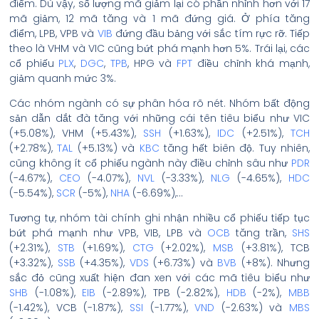
điểm. Dù vậy, số lượng mã giảm lại có phần nhỉnh hơn với 17
mã giảm, 12 mã tăng và 1 mã đứng giá. Ở phía tăng
điểm, LPB, VPB và
VIB
đứng đầu bảng với sắc tím rực rỡ. Tiếp
theo là VHM và VIC cũng bứt phá mạnh hơn 5%. Trái lại, các
cổ phiếu
PLX
,
DGC
,
TPB
, HPG và
FPT
điều chỉnh khá mạnh,
giảm quanh mức 3%.
Các nhóm ngành có sự phân hóa rõ nét. Nhóm bất động
sản dẫn dắt đà tăng với những cái tên tiêu biểu như VIC
(+5.08%), VHM (+5.43%),
SSH
(+1.63%),
IDC
(+2.51%),
TCH
(+2.78%),
TAL
(+5.13%) và
KBC
tăng hết biên độ. Tuy nhiên,
cũng không ít cổ phiếu ngành này điều chỉnh sâu như
PDR
(-4.67%),
CEO
(-4.07%),
NVL
(-3.33%),
NLG
(-4.65%),
HDC
(-5.54%),
SCR
(-5%),
NHA
(-6.69%),…
Tương tự, nhóm tài chính ghi nhận nhiều cổ phiếu tiếp tục
bứt phá mạnh như VPB, VIB, LPB và
OCB
tăng trần,
SHS
(+2.31%),
STB
(+1.69%),
CTG
(+2.02%),
MSB
(+3.81%), TCB
(+3.32%),
SSB
(+4.35%),
VDS
(+6.73%) và
BVB
(+8%). Nhưng
sắc đỏ cũng xuất hiện đan xen với các mã tiêu biểu như
SHB
(-1.08%),
EIB
(-2.89%), TPB (-2.82%),
HDB
(-2%),
MBB
(-1.42%), VCB (-1.87%),
SSI
(-1.77%),
VND
(-2.63%) và
MBS