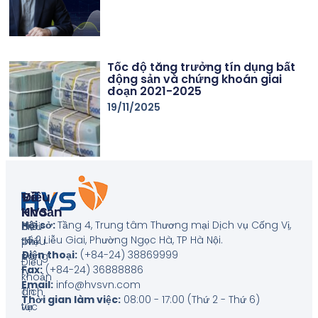
Tốc độ tăng trưởng tín dụng bất
động sản và chứng khoán giai
đoạn 2021-2025
19/11/2025
Về
Điều
HVS
Khoản
Hội sở:
Tầng 4, Trung tâm Thương mại Dịch vụ Cống Vị,
Giới
Biểu
số 2 Liễu Giai, Phường Ngọc Hà, TP Hà Nội
.
thiệu
phí
Điện thoại:
(+84-24) 38869999
công
Điều
Fax:
(+84-24) 36888886
ty
khoản
Email:
info@hvsvn.com
Tin
dịch
Thời gian làm việc:
08:00 - 17:00 (Thứ 2 - Thứ 6)
tức
vụ