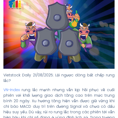
Vietstock Daily 21/08/2025: Lội ngược dòng bất chấp rung
lắc?
VN-Index
rung lắc mạnh nhưng vẫn kịp hồi phục về cuối
phiên với khối lượng giao dịch tăng cao trên mức trung
bình 20 ngày. Xu hướng tăng hiện vẫn được giữ vững khi
chỉ báo MACD duy trì trên đường Signal và chưa có dấu
hiệu suy yếu. Dù vậy, rủi ro rung lắc trong các phiên tới vẫn
hiện hữu khi chỉ số đang ở vùng đỉnh lịch sử. Trong trường