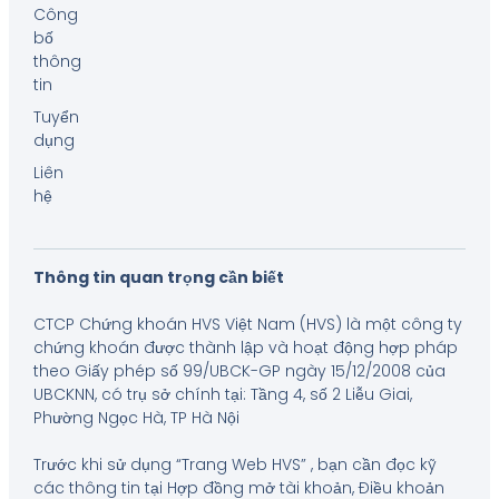
Công
bố
thông
tin
Tuyển
dụng
Liên
hệ
Thông tin quan trọng cần biết
CTCP Chứng khoán HVS Việt Nam (HVS) là một công ty
chứng khoán được thành lập và hoạt động hợp pháp
theo Giấy phép số 99/UBCK-GP ngày 15/12/2008 của
UBCKNN, có trụ sở chính tại: Tầng 4, số 2 Liễu Giai,
Phường Ngọc Hà, TP Hà Nội
Trước khi sử dụng “Trang Web HVS” , bạn cần đọc kỹ
các thông tin tại Hợp đồng mở tài khoản, Điều khoản