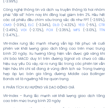
(-3.99%).
Công nghệ thông tin và dịch vụ truyền thông là hai nhóm
phải “đội sổ” hôm nay khi đồng loạt giảm trên 2%. Hầu hết
các cổ phiếu đều chìm sâu trong sắc đỏ như FPT (-2.59%),
CMG
(-3.9%),
ELC
(-3.34%),
DLG
(-4.32%);
YEG
(-5%),
CTR
(-2.49%),
VGI
(-2.72%),
FOX
(-2.35%),
MFS
(-3.13%),
TTN
(-3.47%),…
VN-Index rung lắc mạnh nhưng vẫn kịp hồi phục về cuối
phiên với khối lượng giao dịch tăng cao trên mức trung
bình 20 ngày. Xu hướng tăng hiện vẫn được giữ vững khi
chỉ báo MACD duy trì trên đường Signal và chưa có dấu
hiệu suy yếu. Dù vậy, rủi ro rung lắc trong các phiên tới vẫn
hiện hữu khi chỉ số đang ở vùng đỉnh lịch sử. Trong trường
hợp áp lực bán gia tăng, đường Middle của Bollinger
Bands sẽ là ngưỡng hỗ trợ quan trọng.
II. PHÂN TÍCH XU HƯỚNG VÀ DAO ĐỘNG GIÁ
VN-Index – Rung lắc mạnh với khối lượng giao dịch tăng
cao trên mức trung bình 20 ngày