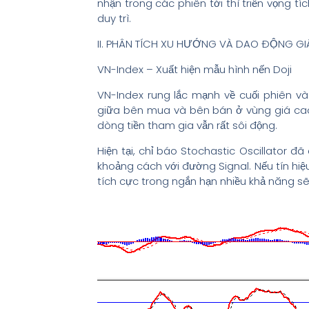
nhận trong các phiên tới thì triển vọng t
duy trì.
II. PHÂN TÍCH XU HƯỚNG VÀ DAO ĐỘNG GI
VN-Index – Xuất hiện mẫu hình nến Doji
VN-Index rung lắc mạnh về cuối phiên và
giữa bên mua và bên bán ở vùng giá cao. 
dòng tiền tham gia vẫn rất sôi động.
Hiện tại, chỉ báo Stochastic Oscillator đ
khoảng cách với đường Signal. Nếu tín hiệ
tích cực trong ngắn hạn nhiều khả năng sẽ 