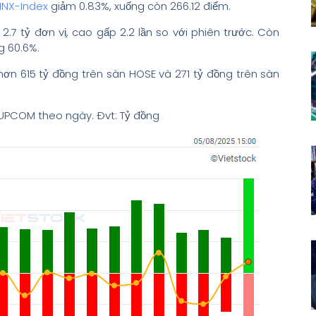
HNX-Index
giảm 0.83%, xuống còn 266.12 điểm.
2.7 tỷ đơn vị, cao gấp 2.2 lần so với phiên trước. Còn
g 60.6%.
ị hơn 615 tỷ đồng trên sàn HOSE và 271 tỷ đồng trên sàn
 UPCOM theo ngày. Đvt: Tỷ đồng