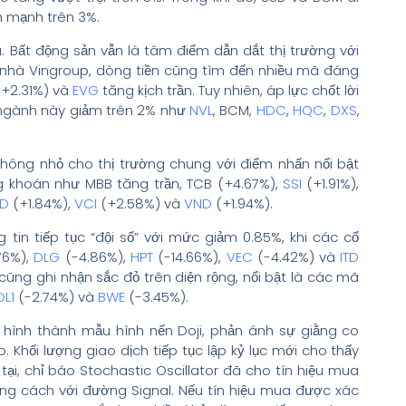
 mạnh trên 3%.
Bất động sản vẫn là tâm điểm dẫn dắt thị trường với
 nhà Vingroup, dòng tiền cũng tìm đến nhiều mã đáng
+2.31%) và
EVG
tăng kịch trần. Tuy nhiên, áp lực chốt lời
 ngành này giảm trên 2% như
NVL
, BCM,
HDC
,
HQC
,
DXS
,
hông nhỏ cho thị trường chung với điểm nhấn nổi bật
 khoán như MBB tăng trần, TCB (+4.67%),
SSI
(+1.91%),
ID
(+1.84%),
VCI
(+2.58%) và
VND
(+1.94%).
tin tiếp tục “đội sổ” với mức giảm 0.85%, khi các cổ
76%),
DLG
(-4.86%),
HPT
(-14.66%),
VEC
(-4.42%) và
ITD
 cũng ghi nhận sắc đỏ trên diện rộng, nổi bật là các mã
DL1
(-2.74%) và
BWE
(-3.45%).
 hình thành mẫu hình nến Doji, phản ánh sự giằng co
Khối lượng giao dịch tiếp tục lập kỷ lục mới cho thấy
 tại, chỉ báo Stochastic Oscillator đã cho tín hiệu mua
ảng cách với đường Signal. Nếu tín hiệu mua được xác