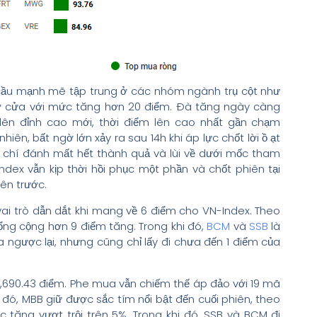
 cầu mạnh mẽ tập trung ở các nhóm ngành trụ cột như
mở cửa với mức tăng hơn 20 điểm. Đà tăng ngày càng
n lên đỉnh cao mới, thời điểm lên cao nhất gần chạm
iên, bất ngờ lớn xảy ra sau 14h khi áp lực chốt lời ồ ạt
 chí đánh mất hết thành quả và lùi về dưới mốc tham
ndex vẫn kịp thời hồi phục một phần và chốt phiên tại
iên trước.
vai trò dẫn dắt khi mang về 6 điểm cho VN-Index. Theo
g cộng hơn 9 điểm tăng. Trong khi đó,
BCM
và
SSB
là
 ngược lại, nhưng cũng chỉ lấy đi chưa đến 1 điểm của
,690.43 điểm. Phe mua vẫn chiếm thế áp đảo với 19 mã
đó, MBB giữ được sắc tím nổi bật đến cuối phiên, theo
tăng vượt trội trên 5%. Trong khi đó, SSB và BCM đi