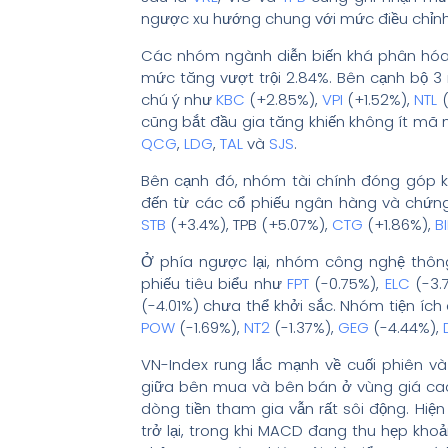
ngược xu hướng chung với mức điều chỉnh
Các nhóm ngành diễn biến khá phân hóa. 
mức tăng vượt trội 2.84%. Bên cạnh bộ 3
chú ý như
KBC
(+2.85%),
VPI
(+1.52%),
NTL
(
cũng bắt đầu gia tăng khiến không ít mã
QCG
,
LDG
,
TAL
và
SJS
.
Bên cạnh đó, nhóm tài chính đóng góp k
đến từ các cổ phiếu ngân hàng và chứng
STB
(+3.4%), TPB (+5.07%),
CTG
(+1.86%),
B
Ở phía ngược lại, nhóm công nghệ thông 
phiếu tiêu biểu như
FPT
(-0.75%),
ELC
(-3.
(-4.01%) chưa thể khởi sắc. Nhóm tiện ích
POW
(-1.69%),
NT2
(-1.37%),
GEG
(-4.44%),
VN-Index rung lắc mạnh về cuối phiên và
giữa bên mua và bên bán ở vùng giá cao. 
dòng tiền tham gia vẫn rất sôi động. Hiện
trở lại, trong khi MACD đang thu hẹp kho