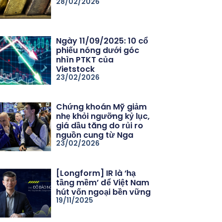
28/02/2026
Ngày 11/09/2025: 10 cổ
phiếu nóng dưới góc
nhìn PTKT của
Vietstock
23/02/2026
Chứng khoán Mỹ giảm
nhẹ khỏi ngưỡng kỷ lục,
giá dầu tăng do rủi ro
nguồn cung từ Nga
23/02/2026
[Longform] IR là ‘hạ
tầng mềm’ để Việt Nam
hút vốn ngoại bền vững
19/11/2025