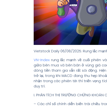
Vietstock Daily 06/08/2025: Rung lắc mạn
VN-Index
rung lắc mạnh về cuối phiên và
giữa bên mua và bên bán ở vùng giá cao. 
dòng tiền tham gia vẫn rất sôi động. Hiện
trở lại, trong khi MACD đang thu hẹp kho
nhận trong các phiên tới thì triển vọng t
duy trì.
I. PHÂN TÍCH THỊ TRƯỜNG CHỨNG KHOÁN 
– Các chỉ số chính diễn biến trái chiều t