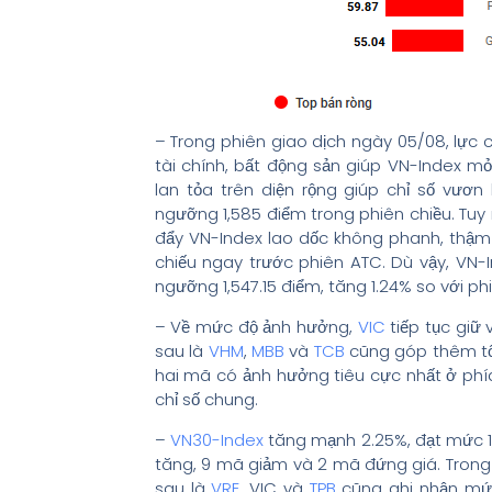
– Trong phiên giao dịch ngày 05/08, lực
tài chính, bất động sản giúp VN-Index 
lan tỏa trên diện rộng giúp chỉ số vươ
ngưỡng 1,585 điểm trong phiên chiều. Tuy nh
đẩy VN-Index lao dốc không phanh, thậm
chiếu ngay trước phiên ATC. Dù vậy, VN-I
ngưỡng 1,547.15 điểm, tăng 1.24% so với ph
– Về mức độ ảnh hưởng,
VIC
tiếp tục giữ 
sau là
VHM
,
MBB
và
TCB
cũng góp thêm tổn
hai mã có ảnh hưởng tiêu cực nhất ở phía
chỉ số chung.
–
VN30-Index
tăng mạnh 2.25%, đạt mức 1
tăng, 9 mã giảm và 2 mã đứng giá. Trong 
sau là
VRE
, VIC và
TPB
cũng ghi nhận mức 