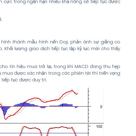
ích cực trong ngắn hạn nhiều khả năng sẽ tiếp tục được
Á
 hình thành mẫu hình nến Doji, phản ánh sự giằng co
Khối lượng giao dịch tiếp tục lập kỷ lục mới cho thấy
ã cho tín hiệu mua trở lại, trong khi MACD đang thu hẹp
u mua được xác nhận trong các phiên tới thì triển vọng
tiếp tục được duy trì.