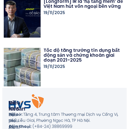
[Longform] IR là ‘hạ tầng mềm’ để
Việt Nam hút vốn ngoại bền vững
19/11/2025
Tốc độ tăng trưởng tín dụng bất
động sản và chứng khoán giai
đoạn 2021-2025
19/11/2025
Về
Điều
HVS
Khoản
Hội sở:
Tầng 4, Trung tâm Thương mại Dịch vụ Cống Vị,
Giới
Biểu
số 2 Liễu Giai, Phường Ngọc Hà, TP Hà Nội
.
thiệu
phí
Điện thoại:
(+84-24) 38869999
công