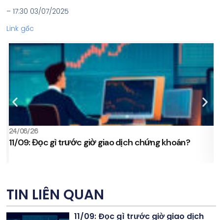
– 17:30 03/07/2025
Link gốc
24/06/26
2
11/09: Đọc gì trước giờ giao dịch chứng khoán?
s
TIN LIÊN QUAN
11/09: Đọc gì trước giờ giao dịch