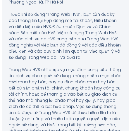
Phường Ngọc Hà, TP Hà Nội
Trước khi sử dụng “Trang Web HVS” , bạn cần đọc kỹ
các thông tin tại Hợp đồng mở tài khoản, Điều khoản
và điều kiện của HVS, Điều khoản Dịch vụ và Chính
sách Bảo mật của HVS. Việc sử dụng Trang Web HVS
và các dịch vụ do HVS cung cấp qua Trang Web HVS
đồng nghĩa với việc bạn đã đồng ý với các điều khoản,
điều kiện và các quy định liên quan tới việc quản lý và
sử dụng Trang Web do HVS đưa ra.
Trang Web HVS chỉ phục vụ mục đích cung cấp thông
tin, dịch vụ cho người sử dụng, không nhằm mục chào
mời mua hay bán; hay dự định chào mua hay bán
bất cứ sản phẩm tài chính, chứng khoán hay công cụ
tài chính, hoặc để tham gia vào bất cứ giao dịch cụ
thể nào mà những lời chào mời hay gợi ý, hay giao
dich đó có thể là bất hợp pháp. Việc sử dụng thông
tin có được từ Trang Web HVS để thực hiện đầu tư là
thuộc ý chí riêng và thuộc toàn quyền quyết định của
người sử dụng; và HVS, trong bất kỳ trường hợp nào,
không có trách nhiệm pháp lý với việc sử dụng thông