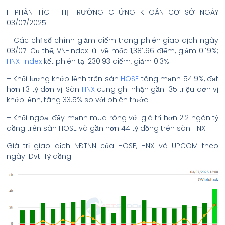
I. PHÂN TÍCH THỊ TRƯỜNG CHỨNG KHOÁN CƠ SỞ NGÀY
03/07/2025
– Các chỉ số chính giảm điểm trong phiên giao dịch ngày
03/07. Cụ thể, VN-Index lùi về mốc 1,381.96 điểm, giảm 0.19%;
HNX-Index
kết phiên tại 230.93 điểm, giảm 0.3%.
– Khối lượng khớp lệnh trên sàn
HOSE
tăng mạnh 54.9%, đạt
hơn 1.3 tỷ đơn vị. Sàn
HNX
cũng ghi nhận gần 135 triệu đơn vị
khớp lệnh, tăng 33.5% so với phiên trước.
– Khối ngoại đẩy mạnh mua ròng với giá trị hơn 2.2 ngàn tỷ
đồng trên sàn HOSE và gần hơn 44 tỷ đồng trên sàn HNX.
Giá trị giao dịch NĐTNN của HOSE, HNX và UPCOM theo
ngày. Đvt: Tỷ đồng