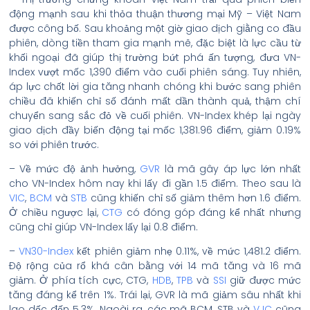
động mạnh sau khi thỏa thuận thương mại Mỹ – Việt Nam
được công bố. Sau khoảng một giờ giao dịch giằng co đầu
phiên, dòng tiền tham gia mạnh mẽ, đặc biệt là lực cầu từ
khối ngoại đã giúp thị trường bứt phá ấn tượng, đưa VN-
Index vượt mốc 1,390 điểm vào cuối phiên sáng. Tuy nhiên,
áp lực chốt lời gia tăng nhanh chóng khi bước sang phiên
chiều đã khiến chỉ số đánh mất dần thành quả, thậm chí
chuyển sang sắc đỏ về cuối phiên. VN-Index khép lại ngày
giao dịch đầy biến động tại mốc 1,381.96 điểm, giảm 0.19%
so với phiên trước.
– Về mức độ ảnh hưởng,
GVR
là mã gây áp lực lớn nhất
cho VN-Index hôm nay khi lấy đi gần 1.5 điểm. Theo sau là
VIC
,
BCM
và
STB
cũng khiến chỉ số giảm thêm hơn 1.6 điểm.
Ở chiều ngược lại,
CTG
có đóng góp đáng kể nhất nhưng
cũng chỉ giúp VN-Index lấy lại 0.8 điểm.
–
VN30-Index
kết phiên giảm nhẹ 0.11%, về mức 1,481.2 điểm.
Độ rộng của rổ khá cân bằng với 14 mã tăng và 16 mã
giảm. Ở phía tích cực, CTG,
HDB
,
TPB
và
SSI
giữ được mức
tăng đáng kể trên 1%. Trái lại, GVR là mã giảm sâu nhất khi
lao dốc đến 5.3%. Ngoài ra, các mã BCM, STB và
VJC
cũng