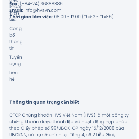
Điều
Fax:
(+84-24) 36888886
ty
khoản
Email:
info@hvsvn.com
Tin
dịch
Thời gian làm việc:
08:00 - 17:00 (Thứ 2 - Thứ 6)
tức
vụ
Công
bố
thông
tin
Tuyển
dụng
Liên
hệ
Thông tin quan trọng cần biết
CTCP Chứng khoán HVS Việt Nam (HVS) là một công ty
chứng khoán được thành lập và hoạt động hợp pháp
theo Giấy phép số 99/UBCK-GP ngày 15/12/2008 của
UBCKNN, có trụ sở chính tại: Tầng 4, số 2 Liễu Giai,