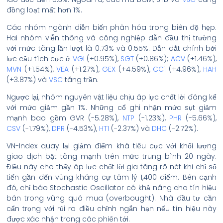
đồng loạt mất hơn 1%.
Các nhóm ngành diễn biến phân hóa trong biên độ hẹp.
Hai nhóm viễn thông và công nghiệp dẫn đầu thị trường
với mức tăng lần lượt là 0.73% và 0.55%. Dẫn dắt chính bởi
lực cầu tích cực ở
VGI
(+0.95%),
SGT
(+0.86%);
ACV
(+1.46%),
MVN
(+1.54%),
VEA
(+1.27%),
GEX
(+4.59%),
CC1
(+4.96%),
HAH
(+3.87%) và
VSC
tăng trần.
Ngược lại, nhóm nguyên vật liệu chịu áp lực chốt lời đáng kể
với mức giảm gần 1%. Những cổ ghi nhận mức sụt giảm
mạnh bao gồm GVR (-5.28%),
NTP
(-1.23%),
PHR
(-5.66%),
CSV
(-1.79%),
DPR
(-4.53%),
HT1
(-2.37%) và
DHC
(-2.72%).
VN-Index quay lại giảm điểm khá tiêu cực với khối lượng
giao dịch bật tăng mạnh trên mức trung bình 20 ngày.
Điều này cho thấy áp lực chốt lời gia tăng rõ nét khi chỉ số
tiến gần đến vùng kháng cự tâm lý 1,400 điểm. Bên cạnh
đó, chỉ báo Stochastic Oscillator có khả năng cho tín hiệu
bán trong vùng quá mua (overbought). Nhà đầu tư cần
cẩn trọng với rủi ro điều chỉnh ngắn hạn nếu tín hiệu này
được xác nhận trong các phiên tới.