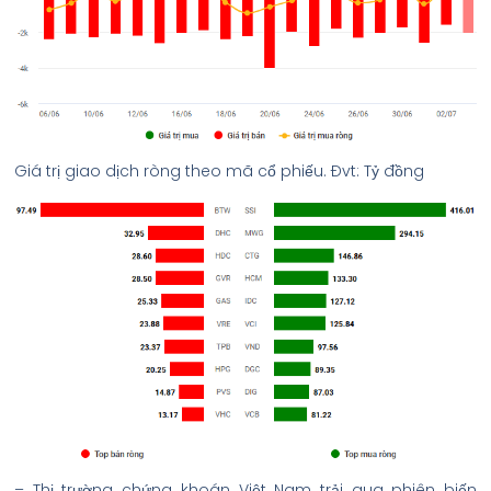
Giá trị giao dịch ròng theo mã cổ phiếu. Đvt: Tỷ đồng
– Thị trường chứng khoán Việt Nam trải qua phiên biến