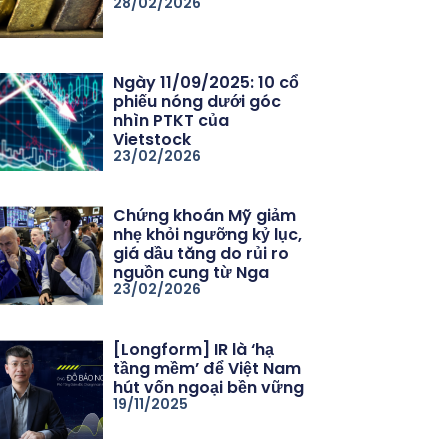
28/02/2026
Ngày 11/09/2025: 10 cổ
phiếu nóng dưới góc
nhìn PTKT của
Vietstock
23/02/2026
Chứng khoán Mỹ giảm
nhẹ khỏi ngưỡng kỷ lục,
giá dầu tăng do rủi ro
nguồn cung từ Nga
23/02/2026
[Longform] IR là ‘hạ
tầng mềm’ để Việt Nam
hút vốn ngoại bền vững
19/11/2025