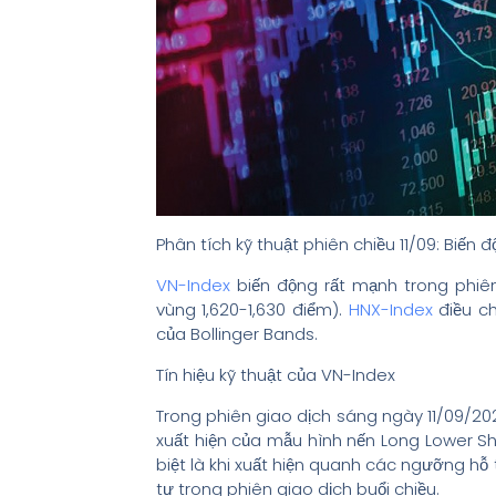
Phân tích kỹ thuật phiên chiều 11/09: Biến đ
VN-Index
biến động rất mạnh trong phiên
vùng 1,620-1,630 điểm).
HNX-Index
điều c
của Bollinger Bands.
Tín hiệu kỹ thuật của VN-Index
Trong phiên giao dịch sáng ngày 11/09/202
xuất hiện của mẫu hình nến Long Lower Sh
biệt là khi xuất hiện quanh các ngưỡng hỗ 
tư trong phiên giao dịch buổi chiều.