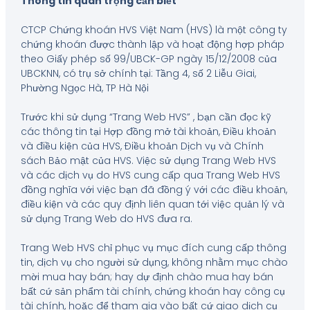
Thông tin quan trọng cần biết
CTCP Chứng khoán HVS Việt Nam (HVS) là một công ty
chứng khoán được thành lập và hoạt động hợp pháp
theo Giấy phép số 99/UBCK-GP ngày 15/12/2008 của
UBCKNN, có trụ sở chính tại: Tầng 4, số 2 Liễu Giai,
Phường Ngọc Hà, TP Hà Nội
Trước khi sử dụng “Trang Web HVS” , bạn cần đọc kỹ
các thông tin tại Hợp đồng mở tài khoản, Điều khoản
và điều kiện của HVS, Điều khoản Dịch vụ và Chính
sách Bảo mật của HVS. Việc sử dụng Trang Web HVS
và các dịch vụ do HVS cung cấp qua Trang Web HVS
đồng nghĩa với việc bạn đã đồng ý với các điều khoản,
điều kiện và các quy định liên quan tới việc quản lý và
sử dụng Trang Web do HVS đưa ra.
Trang Web HVS chỉ phục vụ mục đích cung cấp thông
tin, dịch vụ cho người sử dụng, không nhằm mục chào
mời mua hay bán; hay dự định chào mua hay bán
bất cứ sản phẩm tài chính, chứng khoán hay công cụ
tài chính, hoặc để tham gia vào bất cứ giao dịch cụ