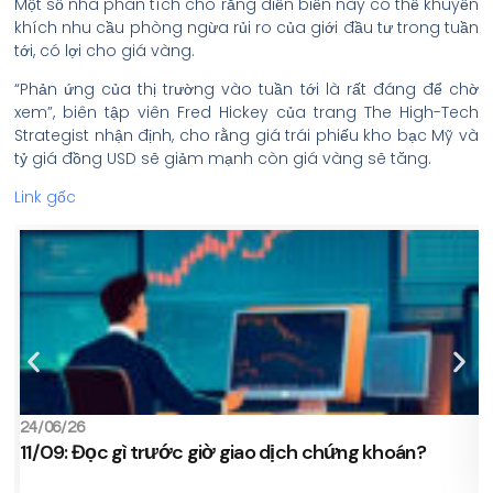
Một số nhà phân tích cho rằng diễn biến này có thể khuyến
khích nhu cầu phòng ngừa rủi ro của giới đầu tư trong tuần
tới, có lợi cho giá vàng.
“Phản ứng của thị trường vào tuần tới là rất đáng để chờ
xem”, biên tập viên Fred Hickey của trang The High-Tech
Strategist nhận định, cho rằng giá trái phiếu kho bạc Mỹ và
tỷ giá đồng USD sẽ giảm mạnh còn giá vàng sẽ tăng.
Link gốc
24/06/26
2
11/09: Đọc gì trước giờ giao dịch chứng khoán?
s