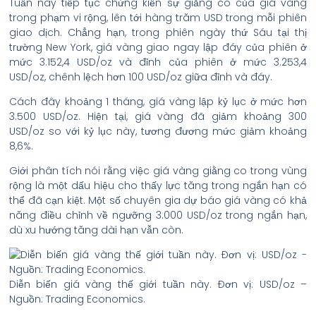
Tuần này tiếp tục chứng kiến sự giằng co của giá vàng
trong phạm vi rộng, lên tới hàng trăm USD trong mỗi phiên
giao dịch. Chẳng hạn, trong phiên ngày thứ Sáu tại thị
trường New York, giá vàng giao ngay lập đáy của phiên ở
mức 3.152,4 USD/oz và đỉnh của phiên ở mức 3.253,4
USD/oz, chênh lệch hơn 100 USD/oz giữa đỉnh và đáy.
Cách đây khoảng 1 tháng, giá vàng lập kỷ lục ở mức hơn
3.500 USD/oz. Hiện tại, giá vàng đã giảm khoảng 300
USD/oz so với kỷ lục này, tương đương mức giảm khoảng
8,6%.
Giới phân tích nói rằng việc giá vàng giằng co trong vùng
rộng là một dấu hiệu cho thấy lực tăng trong ngắn hạn có
thể đã cạn kiệt. Một số chuyên gia dự báo giá vàng có khả
năng điều chỉnh về ngưỡng 3.000 USD/oz trong ngắn hạn,
dù xu hướng tăng dài hạn vẫn còn.
Diễn biến giá vàng thế giới tuần này. Đơn vị: USD/oz –
Nguồn: Trading Economics.