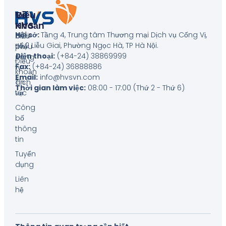
Về
Điều
HVS
Khoản
Hội sở:
Tầng 4, Trung tâm Thương mại Dịch vụ Cống Vị,
Giới
Biểu
số 2 Liễu Giai, Phường Ngọc Hà, TP Hà Nội
.
thiệu
phí
Điện thoại:
(+84-24) 38869999
công
Điều
Fax:
(+84-24) 36888886
ty
khoản
Email:
info@hvsvn.com
Tin
dịch
Thời gian làm việc:
08:00 - 17:00 (Thứ 2 - Thứ 6)
tức
vụ
Công
bố
thông
tin
Tuyển
dụng
Liên
hệ