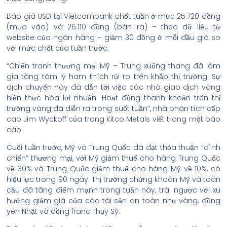
Báo giá USD tại Vietcombank chốt tuần ở mức 25.720 đồng
(mua vào) và 26.110 đồng (bán ra) – theo dữ liệu từ
website của ngân hàng – giảm 30 đồng ở mỗi đầu giá so
với mức chốt của tuần trước.
“Chiến tranh thương mại Mỹ – Trung xuống thang đã làm
gia tăng tâm lý ham thích rủi ro trên khắp thị trường. Sự
dịch chuyển này đã dẫn tới việc các nhà giao dịch vàng
hiện thực hóa lợi nhuận. Hoạt động thanh khoản trên thị
trường vàng đã diễn ra trong suốt tuần”, nhà phân tích cấp
cao Jim Wyckoff của trang Kitco Metals viết trong một báo
cáo.
Cuối tuần trước, Mỹ và Trung Quốc đã đạt thỏa thuận “đình
chiến” thương mại, với Mỹ giảm thuế cho hàng Trung Quốc
về 30% và Trung Quốc giảm thuế cho hàng Mỹ về 10%, có
hiệu lực trong 90 ngày. Thị trường chứng khoán Mỹ và toàn
cầu đã tăng điểm mạnh trong tuần này, trái ngược với xu
hướng giảm giá của các tài sản an toàn như vàng, đồng
yên Nhật và đồng franc Thụy Sỹ.