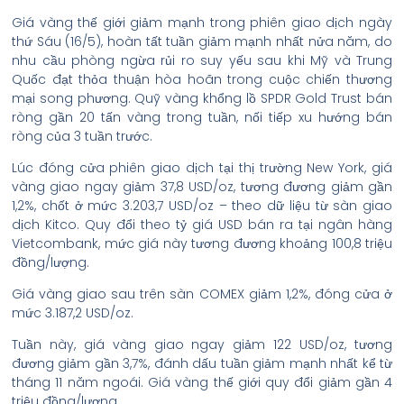
Giá vàng thế giới giảm mạnh trong phiên giao dịch ngày
thứ Sáu (16/5), hoàn tất tuần giảm mạnh nhất nửa năm, do
nhu cầu phòng ngừa rủi ro suy yếu sau khi Mỹ và Trung
Quốc đạt thỏa thuận hòa hoãn trong cuộc chiến thương
mại song phương. Quỹ vàng khổng lồ SPDR Gold Trust bán
ròng gần 20 tấn vàng trong tuần, nối tiếp xu hướng bán
ròng của 3 tuần trước.
Lúc đóng cửa phiên giao dịch tại thị trường New York, giá
vàng giao ngay giảm 37,8 USD/oz, tương đương giảm gần
1,2%, chốt ở mức 3.203,7 USD/oz – theo dữ liệu từ sàn giao
dịch Kitco. Quy đổi theo tỷ giá USD bán ra tại ngân hàng
Vietcombank, mức giá này tương đương khoảng 100,8 triệu
đồng/lượng.
Giá vàng giao sau trên sàn COMEX giảm 1,2%, đóng cửa ở
mức 3.187,2 USD/oz.
Tuần này, giá vàng giao ngay giảm 122 USD/oz, tương
đương giảm gần 3,7%, đánh dấu tuần giảm mạnh nhất kể từ
tháng 11 năm ngoái. Giá vàng thế giới quy đổi giảm gần 4
triệu đồng/lượng.