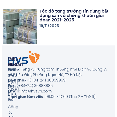
Tốc độ tăng trưởng tín dụng bất
động sản và chứng khoán giai
đoạn 2021-2025
19/11/2025
Về
Điều
HVS
Khoản
Hội sở:
Tầng 4, Trung tâm Thương mại Dịch vụ Cống Vị,
Giới
Biểu
số 2 Liễu Giai, Phường Ngọc Hà, TP Hà Nội
.
thiệu
phí
Điện thoại:
(+84-24) 38869999
công
Điều
Fax:
(+84-24) 36888886
ty
khoản
Email:
info@hvsvn.com
Tin
dịch
Thời gian làm việc:
08:00 - 17:00 (Thứ 2 - Thứ 6)
tức
vụ
Công
bố