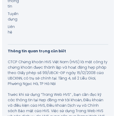
thông
tin
Tuyển
dụng
Liên
hệ
Thông tin quan trọng cần biết
CTCP Chứng khoán HVS Việt Nam (HVS) là một công ty
chứng khoán được thành lập và hoạt động hợp pháp
theo Giấy phép số 99/UBCK-GP ngày 15/12/2008 của
UBCKNN, có trụ sở chính tại: Tầng 4, số 2 Liễu Giai,
Phường Ngọc Hà, TP Hà Nội
Trước khi sử dụng “Trang Web HVS” , bạn cần đọc kỹ
các thông tin tại Hợp đồng mở tài khoản, Điều khoản
và điều kiện của HVS, Điều khoản Dịch vụ và Chính
sách Bảo mật của HVS. Việc sử dụng Trang Web HVS