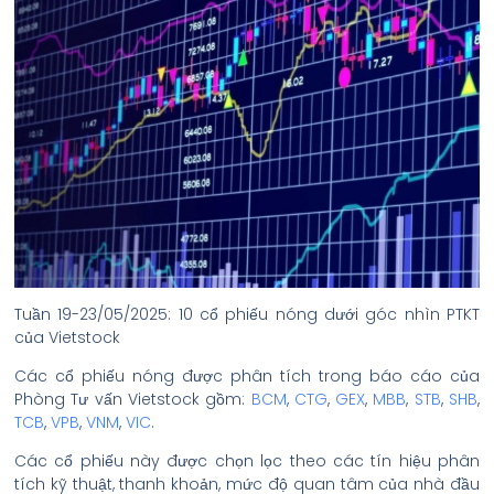
Tuần 19-23/05/2025: 10 cổ phiếu nóng dưới góc nhìn PTKT
của Vietstock
Các cổ phiếu nóng được phân tích trong báo cáo của
Phòng Tư vấn Vietstock gồm:
BCM
,
CTG
,
GEX
,
MBB
,
STB
,
SHB
,
TCB
,
VPB
,
VNM
,
VIC
.
Các cổ phiếu này được chọn lọc theo các tín hiệu phân
tích kỹ thuật, thanh khoản, mức độ quan tâm của nhà đầu