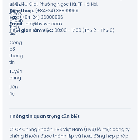
số 2 Liễu Giai, Phường Ngọc Hà, TP Hà Nội
.
thiệu
phí
Điện thoại:
(+84-24) 38869999
công
Điều
Fax:
(+84-24) 36888886
ty
khoản
Email:
info@hvsvn.com
Tin
dịch
Thời gian làm việc:
08:00 - 17:00 (Thứ 2 - Thứ 6)
tức
vụ
Công
bố
thông
tin
Tuyển
dụng
Liên
hệ
Thông tin quan trọng cần biết
CTCP Chứng khoán HVS Việt Nam (HVS) là một công ty
chứng khoán được thành lập và hoạt động hợp pháp