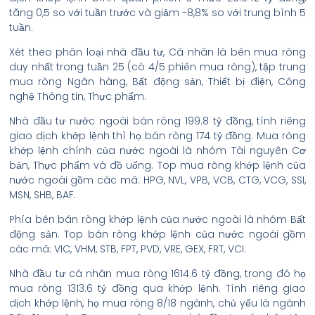
tăng 0,5 so với tuần trước và giảm -8,8% so với trung bình 5
tuần.
Xét theo phân loại nhà đầu tư, Cá nhân là bên mua ròng
duy nhất trong tuần 25 (có 4/5 phiên mua ròng), tập trung
mua ròng Ngân hàng, Bất động sản, Thiết bị điện, Công
nghệ Thông tin, Thực phẩm.
Nhà đầu tư nước ngoài bán ròng 199.8 tỷ đồng, tính riêng
giao dịch khớp lệnh thì họ bán ròng 174 tỷ đồng. Mua ròng
khớp lệnh chính của nước ngoài là nhóm Tài nguyên Cơ
bản, Thực phẩm và đồ uống. Top mua ròng khớp lệnh của
nước ngoài gồm các mã: HPG, NVL, VPB, VCB, CTG, VCG, SSI,
MSN, SHB, BAF.
Phía bên bán ròng khớp lệnh của nước ngoài là nhóm Bất
động sản. Top bán ròng khớp lệnh của nước ngoài gồm
các mã: VIC, VHM, STB, FPT, PVD, VRE, GEX, FRT, VCI.
Nhà đầu tư cá nhân mua ròng 1614.6 tỷ đồng, trong đó họ
mua ròng 1313.6 tỷ đồng qua khớp lệnh. Tính riêng giao
dịch khớp lệnh, họ mua ròng 8/18 ngành, chủ yếu là ngành