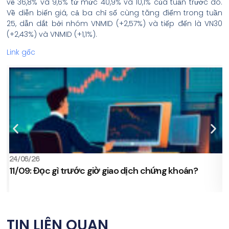
về 36,8% và 9,6% từ mức 40,9% và 10,1% của tuần trước đó.
Về diễn biến giá, cả ba chỉ số cùng tăng điểm trong tuần
25, dẫn dắt bởi nhóm VNMID (+2,57%) và tiếp đến là VN30
(+2,43%) và VNMID (+1,1%).
Link gốc
24/06/26
2
11/09: Đọc gì trước giờ giao dịch chứng khoán?
s
TIN LIÊN QUAN