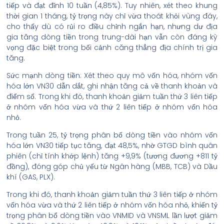
tiếp và đạt đỉnh 10 tuần (4,85%). Tuy nhiên, xét theo khung
thời gian 1 tháng, tỷ trọng này chỉ vừa thoát khỏi vùng đáy,
cho thấy dù có rủi ro điều chỉnh ngắn hạn, nhưng dư địa
gia tăng dòng tiền trong trung-dài hạn vẫn còn đáng kỳ
vọng đặc biệt trong bối cảnh căng thẳng địa chính trị gia
tăng.
Sức mạnh dòng tiền: Xét theo quy mô vốn hóa, nhóm vốn
hóa lớn VN30 dẫn dắt, ghi nhận tăng cả về thanh khoản và
điểm số. Trong khi đó, thanh khoản giảm tuần thứ 3 liên tiếp
ở nhóm vốn hóa vừa và thứ 2 liên tiếp ở nhóm vốn hóa
nhỏ.
Trong tuần 25, tỷ trọng phân bố dòng tiền vào nhóm vốn
hóa lớn VN30 tiếp tục tăng, đạt 48,5%, nhờ GTGD bình quân
phiên (chỉ tính khớp lệnh) tăng +9,9% (tương đương +811 tỷ
đồng), đóng góp chủ yếu từ Ngân hàng (MBB, TCB) và Dầu
khí (GAS, PLX).
Trong khi đó, thanh khoản giảm tuần thứ 3 liên tiếp ở nhóm
vốn hóa vừa và thứ 2 liên tiếp ở nhóm vốn hóa nhỏ, khiến tỷ
trọng phân bổ dòng tiền vào VNMID và VNSML lần lượt giảm