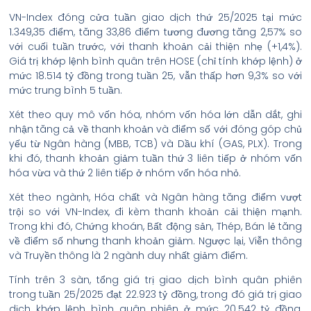
VN-Index đóng cửa tuần giao dịch thứ 25/2025 tại mức
1.349,35 điểm, tăng 33,86 điểm tương đương tăng 2,57% so
với cuối tuần trước, với thanh khoản cải thiện nhẹ (+1,4%).
Giá trị khớp lệnh bình quân trên HOSE (chỉ tính khớp lệnh) ở
mức 18.514 tỷ đồng trong tuần 25, vẫn thấp hơn 9,3% so với
mức trung bình 5 tuần.
Xét theo quy mô vốn hóa, nhóm vốn hóa lớn dẫn dắt, ghi
nhận tăng cả về thanh khoản và điểm số với đóng góp chủ
yếu từ Ngân hàng (MBB, TCB) và Dầu khí (GAS, PLX). Trong
khi đó, thanh khoản giảm tuần thứ 3 liên tiếp ở nhóm vốn
hóa vừa và thứ 2 liên tiếp ở nhóm vốn hóa nhỏ.
Xét theo ngành, Hóa chất và Ngân hàng tăng điểm vượt
trội so với VN-Index, đi kèm thanh khoản cải thiện mạnh.
Trong khi đó, Chứng khoán, Bất động sản, Thép, Bán lẻ tăng
về điểm số nhưng thanh khoản giảm. Ngược lại, Viễn thông
và Truyền thông là 2 ngành duy nhất giảm điểm.
Tính trên 3 sàn, tổng giá trị giao dịch bình quân phiên
trong tuần 25/2025 đạt 22.923 tỷ đồng, trong đó giá trị giao
dịch khớp lệnh bình quân phiên ở mức 20.542 tỷ đồng,