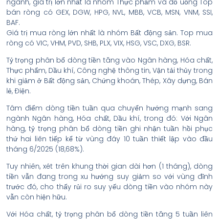
ngành, giá trị lớn nhất là nhóm Thực phẩm và đồ uống Top
bán ròng có GEX, DGW, HPG, NVL, MBB, VCB, MSN, VNM, SSI,
BAF.
Giá trị mua ròng lớn nhất là nhóm Bất động sản. Top mua
ròng có VIC, VHM, PVD, SHB, PLX, VIX, HSG, VSC, DXG, BSR.
Tỷ trọng phân bổ dòng tiền tăng vào Ngân hàng, Hóa chất,
Thực phẩm, Dầu khí, Công nghệ thông tin, Vận tải thủy trong
khi giảm ở Bất động sản, Chứng khoán, Thép, Xây dựng, Bán
lẻ, Điện.
Tâm điểm dòng tiền tuần qua chuyển hướng mạnh sang
ngành Ngân hàng, Hóa chất, Dầu khí, trong đó: Với Ngân
hàng, tỷ trọng phân bổ dòng tiền ghi nhận tuần hồi phục
thứ hai liên tiếp kể từ vùng đáy 10 tuần thiết lập vào đầu
tháng 6/2025 (18,68%).
Tuy nhiên, xét trên khung thời gian dài hơn (1 tháng), dòng
tiền vẫn đang trong xu hướng suy giảm so với vùng đỉnh
trước đó, cho thấy rủi ro suy yếu dòng tiền vào nhóm này
vẫn còn hiện hữu.
Với Hóa chất, tỷ trọng phân bổ dòng tiền tăng 5 tuần liên