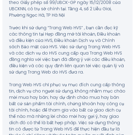
theo Giấy phép số 99/UBCK-GP ngày 15/12/2008 của
UBCKNN, có trụ sở chính tại: Tầng 4, số 2 Liễu Giai,
Phường Ngọc Hà, TP Hà Nội
Trước khi sử dụng “Trang Web HVS” , bạn cần đọc kỹ
các thông tin tại Hợp đồng mở tài khoản, Điều khoản
và điều kiện của HVS, Điều khoản Dịch vụ và Chính
sách Bảo mật của HVS. Việc sử dụng Trang Web HVS
và các dịch vụ do HVS cung cấp qua Trang Web HVS
đồng nghĩa với việc bạn đã đồng ý với các điều khoản,
điều kiện và các quy định liên quan tới việc quản lý và
sử dụng Trang Web do HVS đưa ra.
Trang Web HVS chỉ phục vụ mục đích cung cấp thông
tin, dịch vụ cho người sử dụng, không nhằm mục chào
mời mua hay bán; hay dự định chào mua hay bán
bất cứ sản phẩm tài chính, chứng khoán hay công cụ
tài chính, hoặc để tham gia vào bất cứ giao dịch cụ
thể nào mà những lời chào mời hay gợi ý, hay giao
dich đó có thể là bất hợp pháp. Việc sử dụng thông
tin có được từ Trang Web HVS để thực hiện đầu tư là