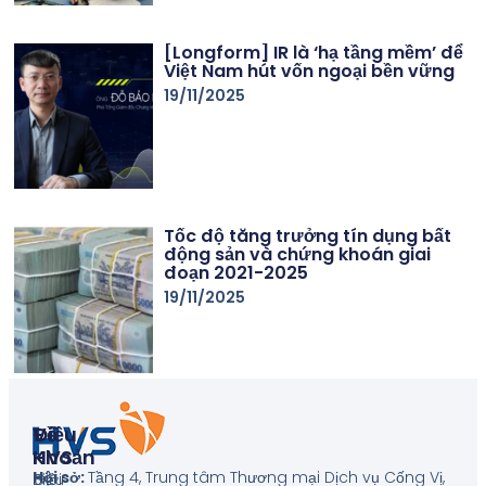
[Longform] IR là ‘hạ tầng mềm’ để
Việt Nam hút vốn ngoại bền vững
19/11/2025
Tốc độ tăng trưởng tín dụng bất
động sản và chứng khoán giai
đoạn 2021-2025
19/11/2025
Về
Điều
HVS
Khoản
Hội sở:
Tầng 4, Trung tâm Thương mại Dịch vụ Cống Vị,
Giới
Biểu