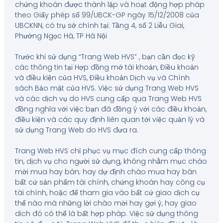
chứng khoán được thành lập và hoạt động hợp pháp
theo Giấy phép số 99/UBCK-GP ngày 15/12/2008 của
UBCKNN, có trụ sở chính tại: Tầng 4, số 2 Liễu Giai,
Phường Ngọc Hà, TP Hà Nội
Trước khi sử dụng “Trang Web HVS” , bạn cần đọc kỹ
các thông tin tại Hợp đồng mở tài khoản, Điều khoản
và điều kiện của HVS, Điều khoản Dịch vụ và Chính
sách Bảo mật của HVS. Việc sử dụng Trang Web HVS
và các dịch vụ do HVS cung cấp qua Trang Web HVS
đồng nghĩa với việc bạn đã đồng ý với các điều khoản,
điều kiện và các quy định liên quan tới việc quản lý và
sử dụng Trang Web do HVS đưa ra.
Trang Web HVS chỉ phục vụ mục đích cung cấp thông
tin, dịch vụ cho người sử dụng, không nhằm mục chào
mời mua hay bán; hay dự định chào mua hay bán
bất cứ sản phẩm tài chính, chứng khoán hay công cụ
tài chính, hoặc để tham gia vào bất cứ giao dịch cụ
thể nào mà những lời chào mời hay gợi ý, hay giao
dich đó có thể là bất hợp pháp. Việc sử dụng thông