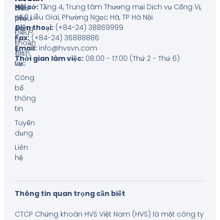
Hội sở:
Tầng 4, Trung tâm Thương mại Dịch vụ Cống Vị,
Giới
Biểu
số 2 Liễu Giai, Phường Ngọc Hà, TP Hà Nội
.
thiệu
phí
Điện thoại:
(+84-24) 38869999
công
Điều
Fax:
(+84-24) 36888886
ty
khoản
Email:
info@hvsvn.com
Tin
dịch
Thời gian làm việc:
08:00 - 17:00 (Thứ 2 - Thứ 6)
tức
vụ
Công
bố
thông
tin
Tuyển
dụng
Liên
hệ
Thông tin quan trọng cần biết
CTCP Chứng khoán HVS Việt Nam (HVS) là một công ty