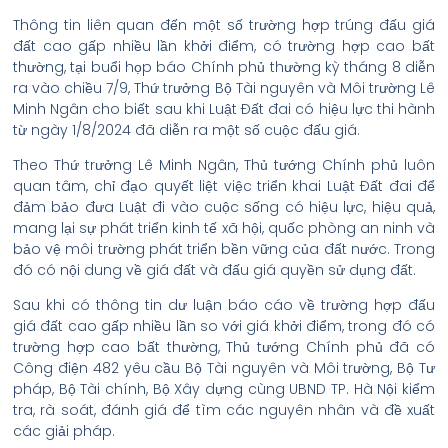
Thông tin liên quan đến một số trường hợp trúng đấu giá
đất cao gấp nhiều lần khởi điểm, có trường hợp cao bất
thường, tại buổi họp báo Chính phủ thường kỳ tháng 8 diễn
ra vào chiều 7/9, Thứ trưởng Bộ Tài nguyên và Môi trường Lê
Minh Ngân cho biết sau khi Luật Đất đai có hiệu lực thi hành
từ ngày 1/8/2024 đã diễn ra một số cuộc đấu giá.
Theo Thứ trưởng Lê Minh Ngân, Thủ tướng Chính phủ luôn
quan tâm, chỉ đạo quyết liệt việc triển khai Luật Đất đai để
đảm bảo đưa Luật đi vào cuộc sống có hiệu lực, hiệu quả,
mang lại sự phát triển kinh tế xã hội, quốc phòng an ninh và
bảo vệ môi trường phát triển bền vững của đất nước. Trong
đó có nội dung về giá đất và đấu giá quyền sử dụng đất.
Sau khi có thông tin dư luận báo cáo về trường hợp đấu
giá đất cao gấp nhiều lần so với giá khởi điểm, trong đó có
trường hợp cao bất thường, Thủ tướng Chính phủ đã có
Công điện 482 yêu cầu Bộ Tài nguyên và Môi trường, Bộ Tư
pháp, Bộ Tài chính, Bộ Xây dựng cùng UBND TP. Hà Nội kiểm
tra, rà soát, đánh giá để tìm các nguyên nhân và đề xuất
các giải pháp.