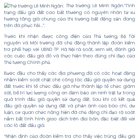
Thứ trưởng Lê Minh Ngân:”Tình
trạng đấu giá đất cao bất thường có nguyên nhân từ xu
hướng tăng giá chung của thị trường bất động sản đang
trên đà phục hồi…”.
Trước khi nhận được công điện của Thủ tướng, Bộ Tài
nguyên và Môi trường đã chủ động thành lập đoàn kiểm
tra phối hợp với UBND TP. Hà Nội rà soát, xem xét, đánh giá
các cuộc đấu giá đó và thực hiện theo đúng chỉ đạo của
Thủ tướng Chính phủ.
Bước đầu cho thấy các địa phương đã có các hoạt động
nhằm kiểm soát chặt chẽ công tác đấu giá quyền sử dụng
đất trước khi tổ chức đấu giá như thành lập tổ chức giám
sát, bố trí lực lượng công an đảm bảo an ninh trật tự trong
quá trình đấu giá quyền sử dụng đất. Sau khi có kết quả
đấu giá quyền sử dụng đất và phản ánh của báo chí, dư
luận, cơ quan chức năng hiện đã chủ động chỉ đạo rà soát
nắm bắt tình hình giao dịch trên địa bàn, đặc biệt đối với
các lô đất đấu giá.
“Nhận định của đoàn kiểm tra cho thấy việc trúng đấu giá