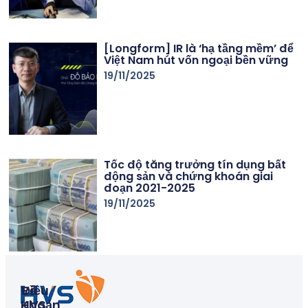
[Longform] IR là ‘hạ tầng mềm’ để
Việt Nam hút vốn ngoại bền vững
19/11/2025
Tốc độ tăng trưởng tín dụng bất
động sản và chứng khoán giai
đoạn 2021-2025
19/11/2025
Về
Điều
HVS
Khoản