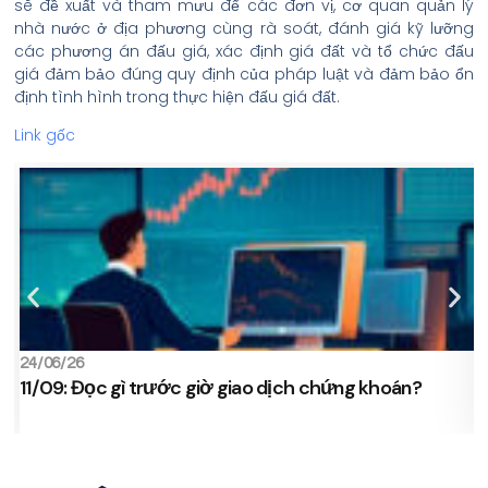
sẽ đề xuất và tham mưu để các đơn vị, cơ quan quản lý
nhà nước ở địa phương cùng rà soát, đánh giá kỹ lưỡng
các phương án đấu giá, xác định giá đất và tổ chức đấu
giá đảm bảo đúng quy định của pháp luật và đảm bảo ổn
định tình hình trong thực hiện đấu giá đất.
Link gốc
24/06/26
2
11/09: Đọc gì trước giờ giao dịch chứng khoán?
s