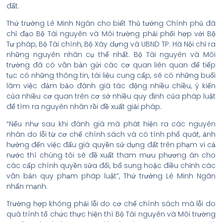
đất.
Thứ trưởng Lê Minh Ngân cho biết Thủ tướng Chính phủ đã
chỉ đạo Bộ Tài nguyên và Môi trường phải phối hợp với Bộ
Tư pháp, Bộ Tài chính, Bộ Xây dựng và UBND TP. Hà Nội chỉ ra
những nguyên nhân cụ thể nhất. Bộ Tài nguyên và Môi
trường đã có văn bản gửi các cơ quan liên quan để tiếp
tục có những thông tin, tài liệu cung cấp, sẽ có những buổi
làm việc đảm bảo đánh giá tác động nhiều chiều, ý kiến
của nhiều cơ quan trên cơ sở nhiều quy định của pháp luật
để tìm ra nguyên nhân rồi đề xuất giải pháp.
“Nếu như sau khi đánh giá mà phát hiện ra các nguyên
nhân do lỗi từ cơ chế chính sách và có tính phổ quát, ảnh
hưởng đến việc đấu giá quyền sử dụng đất trên phạm vi cả
nước thì chúng tôi sẽ đề xuất tham mưu phương án cho
các cấp chính quyền sửa đổi, bổ sung hoặc điều chỉnh các
văn bản quy phạm pháp luật”, Thứ trưởng Lê Minh Ngân
nhấn mạnh.
Trường hợp không phải lỗi do cơ chế chính sách mà lỗi do
quá trình tổ chức thực hiện thì Bộ Tài nguyên và Môi trường