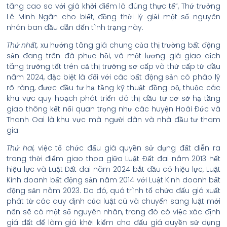
tăng cao so với giá khởi điểm là đúng thực tế”, Thứ trưởng
Lê Minh Ngân cho biết, đồng thời lý giải một số nguyên
nhân ban đầu dẫn đến tình trạng này.
Thứ nhất,
xu hướng tăng giá chung của thị trường bất động
sản đang trên đà phục hồi, và một lượng giá giao dịch
tăng trưởng tốt trên cả thị trường sơ cấp và thứ cấp từ đầu
năm 2024, đặc biệt là đối với các bất động sản có pháp lý
rõ ràng, được đầu tư hạ tầng kỹ thuật đồng bộ, thuộc các
khu vực quy hoạch phát triển đô thị đầu tư cơ sở hạ tầng
giao thông kết nối quan trọng như các huyện Hoài Đức và
Thanh Oai là khu vực mà người dân và nhà đầu tư tham
gia.
Thứ hai,
việc tổ chức đấu giá quyền sử dụng đất diễn ra
trong thời điểm giao thoa giữa Luật Đất đai năm 2013 hết
hiệu lực và Luật Đất đai năm 2024 bắt đầu có hiệu lực, Luật
Kinh doanh bất động sản năm 2014 với Luật Kinh doanh bất
động sản năm 2023. Do đó, quá trình tổ chức đấu giá xuất
phát từ các quy định của luật cũ và chuyển sang luật mới
nên sẽ có một số nguyên nhân, trong đó có việc xác định
giá đất để làm giá khởi kiểm cho đấu giá quyền sử dụng