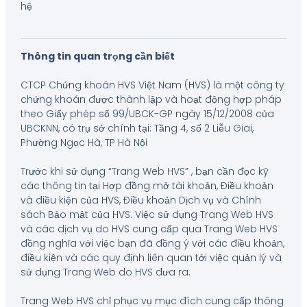
hệ
Thông tin quan trọng cần biết
CTCP Chứng khoán HVS Việt Nam (HVS) là một công ty
chứng khoán được thành lập và hoạt động hợp pháp
theo Giấy phép số 99/UBCK-GP ngày 15/12/2008 của
UBCKNN, có trụ sở chính tại: Tầng 4, số 2 Liễu Giai,
Phường Ngọc Hà, TP Hà Nội
Trước khi sử dụng “Trang Web HVS” , bạn cần đọc kỹ
các thông tin tại Hợp đồng mở tài khoản, Điều khoản
và điều kiện của HVS, Điều khoản Dịch vụ và Chính
sách Bảo mật của HVS. Việc sử dụng Trang Web HVS
và các dịch vụ do HVS cung cấp qua Trang Web HVS
đồng nghĩa với việc bạn đã đồng ý với các điều khoản,
điều kiện và các quy định liên quan tới việc quản lý và
sử dụng Trang Web do HVS đưa ra.
Trang Web HVS chỉ phục vụ mục đích cung cấp thông