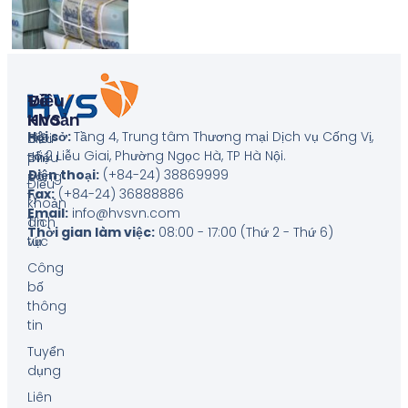
Về
Điều
HVS
Khoản
Hội sở:
Tầng 4, Trung tâm Thương mại Dịch vụ Cống Vị,
Giới
Biểu
số 2 Liễu Giai, Phường Ngọc Hà, TP Hà Nội
.
thiệu
phí
Điện thoại:
(+84-24) 38869999
công
Điều
Fax:
(+84-24) 36888886
ty
khoản
Email:
info@hvsvn.com
Tin
dịch
Thời gian làm việc:
08:00 - 17:00 (Thứ 2 - Thứ 6)
tức
vụ
Công
bố
thông
tin
Tuyển
dụng
Liên