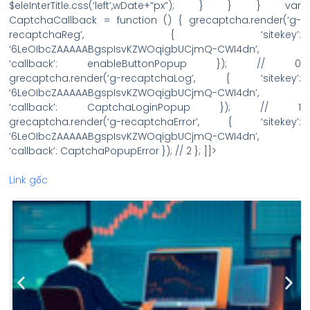
$eleInterTitle.css(‘left’,wDate+”px”); } } } var
CaptchaCallback = function () { grecaptcha.render(‘g-
recaptchaReg’, { ‘sitekey’:
‘6LeOIbcZAAAAABgspIsvKZWOqigbUCjmQ-CWI4dn’,
‘callback’: enableButtonPopup }); // 0
grecaptcha.render(‘g-recaptchaLog’, { ‘sitekey’:
‘6LeOIbcZAAAAABgspIsvKZWOqigbUCjmQ-CWI4dn’,
‘callback’: CaptchaLoginPopup }); // 1
grecaptcha.render(‘g-recaptchaError’, { ‘sitekey’:
‘6LeOIbcZAAAAABgspIsvKZWOqigbUCjmQ-CWI4dn’,
‘callback’: CaptchaPopupError }); // 2 }; ]]>
Link gốc