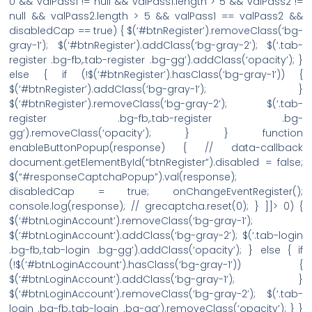
0 && valPass1 != null && valPass1.length > 5 && valPass2 !=
null && valPass2.length > 5 && valPass1 == valPass2 &&
disabledCap == true) { $(‘#btnRegister’).removeClass(‘bg-
gray-1’); $(‘#btnRegister’).addClass(‘bg-gray-2’); $(‘.tab-
register .bg-fb,.tab-register .bg-gg’).addClass(‘opacity’); }
else { if (!$(‘#btnRegister’).hasClass(‘bg-gray-1’)) {
$(‘#btnRegister’).addClass(‘bg-gray-1’); }
$(‘#btnRegister’).removeClass(‘bg-gray-2’); $(‘.tab-
register .bg-fb,.tab-register .bg-
gg’).removeClass(‘opacity’); } } function
enableButtonPopup(response) { // data-callback
document.getElementById(“btnRegister”).disabled = false;
$(“#responseCaptchaPopup”).val(response);
disabledCap = true; onChangeEventRegister();
console.log(response); // grecaptcha.reset(0); } ]]> 0) {
$(‘#btnLoginAccount’).removeClass(‘bg-gray-1’);
$(‘#btnLoginAccount’).addClass(‘bg-gray-2’); $(‘.tab-login
.bg-fb,.tab-login .bg-gg’).addClass(‘opacity’); } else { if
(!$(‘#btnLoginAccount’).hasClass(‘bg-gray-1’)) {
$(‘#btnLoginAccount’).addClass(‘bg-gray-1’); }
$(‘#btnLoginAccount’).removeClass(‘bg-gray-2’); $(‘.tab-
login .bg-fb,.tab-login .bg-gg’).removeClass(‘opacity’); } }