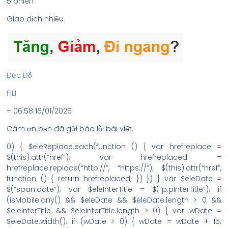
5 phiên
Giao dịch nhiều
Đức Đỗ
FILI
– 06:58 16/01/2025
Cám ơn bạn đã gửi báo lỗi bài viết.
0) { $eleReplace.each(function () { var hrefreplace =
$(this).attr(“href”); var hrefreplaced =
hrefreplace.replace(“http://”, “https://”); $(this).attr(“href”,
function () { return hrefreplaced; }) }) } var $eleDate =
$(“span.date”); var $eleInterTitle = $(“p.pInterTitle”); if
(isMobile.any() && $eleDate && $eleDate.length > 0 &&
$eleInterTitle && $eleInterTitle.length > 0) { var wDate =
$eleDate.width(); if (wDate > 0) { wDate = wDate + 15;