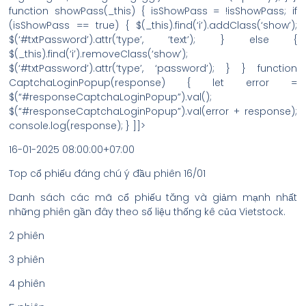
function showPass(_this) { isShowPass = !isShowPass; if
(isShowPass == true) { $(_this).find(‘i’).addClass(‘show’);
$(‘#txtPassword’).attr(‘type’, ‘text’); } else {
$(_this).find(‘i’).removeClass(‘show’);
$(‘#txtPassword’).attr(‘type’, ‘password’); } } function
CaptchaLoginPopup(response) { let error =
$(“#responseCaptchaLoginPopup”).val();
$(“#responseCaptchaLoginPopup”).val(error + response);
console.log(response); } ]]>
16-01-2025 08:00:00+07:00
Top cổ phiếu đáng chú ý đầu phiên 16/01
Danh sách các mã cổ phiếu tăng và giảm mạnh nhất
những phiên gần đây theo số liệu thống kê của Vietstock.
2 phiên
3 phiên
4 phiên