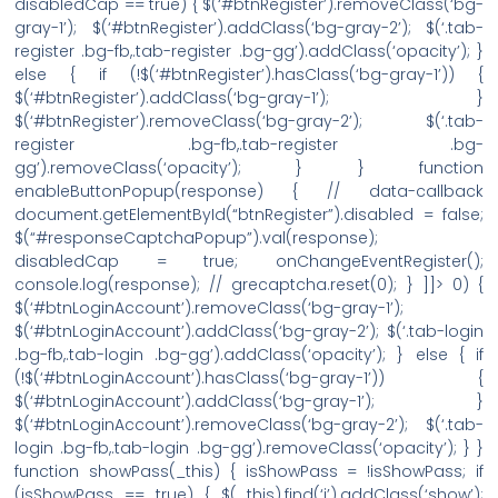
disabledCap == true) { $(‘#btnRegister’).removeClass(‘bg-
gray-1’); $(‘#btnRegister’).addClass(‘bg-gray-2’); $(‘.tab-
register .bg-fb,.tab-register .bg-gg’).addClass(‘opacity’); }
else { if (!$(‘#btnRegister’).hasClass(‘bg-gray-1’)) {
$(‘#btnRegister’).addClass(‘bg-gray-1’); }
$(‘#btnRegister’).removeClass(‘bg-gray-2’); $(‘.tab-
register .bg-fb,.tab-register .bg-
gg’).removeClass(‘opacity’); } } function
enableButtonPopup(response) { // data-callback
document.getElementById(“btnRegister”).disabled = false;
$(“#responseCaptchaPopup”).val(response);
disabledCap = true; onChangeEventRegister();
console.log(response); // grecaptcha.reset(0); } ]]> 0) {
$(‘#btnLoginAccount’).removeClass(‘bg-gray-1’);
$(‘#btnLoginAccount’).addClass(‘bg-gray-2’); $(‘.tab-login
.bg-fb,.tab-login .bg-gg’).addClass(‘opacity’); } else { if
(!$(‘#btnLoginAccount’).hasClass(‘bg-gray-1’)) {
$(‘#btnLoginAccount’).addClass(‘bg-gray-1’); }
$(‘#btnLoginAccount’).removeClass(‘bg-gray-2’); $(‘.tab-
login .bg-fb,.tab-login .bg-gg’).removeClass(‘opacity’); } }
function showPass(_this) { isShowPass = !isShowPass; if
(isShowPass == true) { $(_this).find(‘i’).addClass(‘show’);