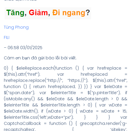
Tùng Phong
FILI
– 06:58 03/01/2025
Cám ơn bạn đã gửi báo lỗi bài viết.
0) { $eleReplace.each(function () { var hrefreplace =
$(this).attr(“href”); var hrefreplaced =
hrefreplace.replace(“http://”, “https://”); $(this).attr(“href”,
function () { return hrefreplaced; }) }) } var $eleDate =
$(“span.date”); var $eleInterTitle = $(“p.pInterTitle”); if
(isMobile.any() && $eleDate && $eleDate.length > 0 &&
$eleInterTitle && $eleInterTitle.length > 0) { var wDate =
$eleDate.width(); if (wDate > 0) { wDate = wDate + 15;
$eleInterTitle.css(‘left’,wDate+”px”); } } } var
CaptchaCallback = function () { grecaptcha.render(‘g-
recaptchaReg’, { ‘sitekey’: