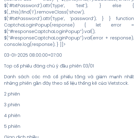
$(‘#txtPassword’).attr(‘type’, ‘text’); } else {
$(_this).find(‘i’).removeClass(‘show’);
$(‘#txtPassword’).attr(‘type’, ‘password’); } } function
CaptchaLoginPopup(response) { let error =
$(“#responseCaptchaLoginPopup”).val();
$(“#responseCaptchaLoginPopup”).val(error + response);
console.log(response); } ]]>
03-01-2025 08:00:00+07:00
Top cổ phiếu đáng chú ý đầu phiên 03/01
Danh sách các mã cổ phiếu tăng và giảm mạnh nhất
những phiên gần đây theo số liệu thống kê của Vietstock.
2 phiên
3 phiên
4 phiên
5 phiên
Giao dịch nhiều