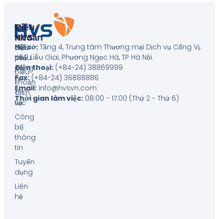
Về
Điều
HVS
Khoản
Hội sở:
Tầng 4, Trung tâm Thương mại Dịch vụ Cống Vị,
Giới
Biểu
số 2 Liễu Giai, Phường Ngọc Hà, TP Hà Nội
.
thiệu
phí
Điện thoại:
(+84-24) 38869999
công
Điều
Fax:
(+84-24) 36888886
ty
khoản
Email:
info@hvsvn.com
Tin
dịch
Thời gian làm việc:
08:00 - 17:00 (Thứ 2 - Thứ 6)
tức
vụ
Công
bố
thông
tin
Tuyển
dụng
Liên
hệ