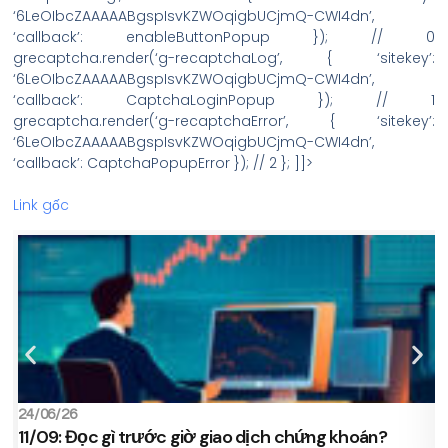
‘6LeOIbcZAAAAABgspIsvKZWOqigbUCjmQ-CWI4dn’,
‘callback’: enableButtonPopup }); // 0
grecaptcha.render(‘g-recaptchaLog’, { ‘sitekey’:
‘6LeOIbcZAAAAABgspIsvKZWOqigbUCjmQ-CWI4dn’,
‘callback’: CaptchaLoginPopup }); // 1
grecaptcha.render(‘g-recaptchaError’, { ‘sitekey’:
‘6LeOIbcZAAAAABgspIsvKZWOqigbUCjmQ-CWI4dn’,
‘callback’: CaptchaPopupError }); // 2 }; ]]>
Link gốc
24/06/26
2
11/09: Đọc gì trước giờ giao dịch chứng khoán?