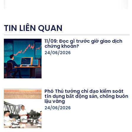
s
TIN LIÊN QUAN
11/09: Đọc gì trước giờ giao dịch
chứng khoán?
24/06/2026
Phó Thủ tướng chỉ đạo kiểm soát
tín dụng bất động sản, chống buôn
lậu vàng
24/06/2026