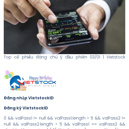
Top cổ phiếu đáng chú ý đầu phiên 03/01 | Vietstock
Đăng nhập VietstockID
Đăng ký VietstockID
0 && valPass1 != null && valPass1.length > 5 && valPass2 !=
null && valPass2.length > 5 && valPass1 == valPass2 &&