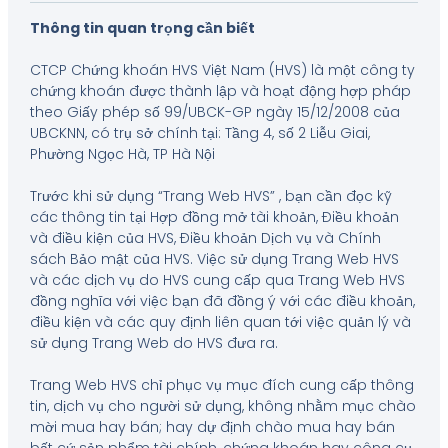
Thông tin quan trọng cần biết
CTCP Chứng khoán HVS Việt Nam (HVS) là một công ty
chứng khoán được thành lập và hoạt động hợp pháp
theo Giấy phép số 99/UBCK-GP ngày 15/12/2008 của
UBCKNN, có trụ sở chính tại: Tầng 4, số 2 Liễu Giai,
Phường Ngọc Hà, TP Hà Nội
Trước khi sử dụng “Trang Web HVS” , bạn cần đọc kỹ
các thông tin tại Hợp đồng mở tài khoản, Điều khoản
và điều kiện của HVS, Điều khoản Dịch vụ và Chính
sách Bảo mật của HVS. Việc sử dụng Trang Web HVS
và các dịch vụ do HVS cung cấp qua Trang Web HVS
đồng nghĩa với việc bạn đã đồng ý với các điều khoản,
điều kiện và các quy định liên quan tới việc quản lý và
sử dụng Trang Web do HVS đưa ra.
Trang Web HVS chỉ phục vụ mục đích cung cấp thông
tin, dịch vụ cho người sử dụng, không nhằm mục chào
mời mua hay bán; hay dự định chào mua hay bán
bất cứ sản phẩm tài chính, chứng khoán hay công cụ