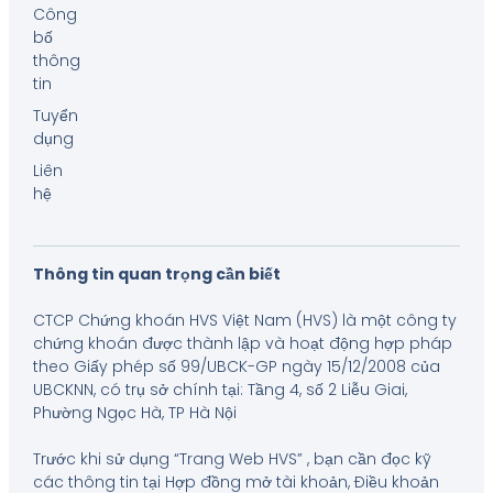
Công
bố
thông
tin
Tuyển
dụng
Liên
hệ
Thông tin quan trọng cần biết
CTCP Chứng khoán HVS Việt Nam (HVS) là một công ty
chứng khoán được thành lập và hoạt động hợp pháp
theo Giấy phép số 99/UBCK-GP ngày 15/12/2008 của
UBCKNN, có trụ sở chính tại: Tầng 4, số 2 Liễu Giai,
Phường Ngọc Hà, TP Hà Nội
Trước khi sử dụng “Trang Web HVS” , bạn cần đọc kỹ
các thông tin tại Hợp đồng mở tài khoản, Điều khoản