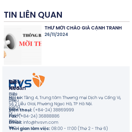
TIN LIÊN QUAN
THƯ MỜI CHÀO GIÁ CẠNH TRANH
26/11/2024
Về
Điều
HVS
Khoản
Giới
Biểu
Hội sở:
Tầng 4, Trung tâm Thương mại Dịch vụ Cống Vị,
thiệu
phí
số 2 Liễu Giai, Phường Ngọc Hà, TP Hà Nội
.
công
Điều
Điện thoại:
(+84-24) 38869999
ty
khoản
Fax:
(+84-24) 36888886
Tin
dịch
Email:
info@hvsvn.com
tức
vụ
Thời gian làm việc:
08:00 - 17:00 (Thứ 2 - Thứ 6)