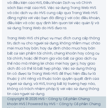
và điều kiện của HVS, Điều khoản Dịch vụ và Chính
sách Bảo mật của HVS. Việc sử dụng Trang Web HVS
và các dịch vụ do HVS cung cấp qua Trang Web HVS
đồng nghĩa với việc bạn đã đồng ý với các điều khoản,
điều kiện và các quy định liên quan tới việc quản lý và
sử dụng Trang Web do HVS đưa ra.
Trang Web HVS chỉ phục vụ mục đích cung cấp thông
tin, dịch vụ cho người sử dụng, không nhằm mục chào
mời mua hay bán; hay dự định chào mua hay bán
bất cứ sản phẩm tài chính, chứng khoán hay công cụ
tài chính, hoặc để tham gia vào bất cứ giao dịch cụ
thể nào mà những lời chào mời hay gợi ý, hay giao
dich đó có thể là bất hợp pháp. Việc sử dụng thông
tin có được từ Trang Web HVS để thực hiện đầu tư là
thuộc ý chí riêng và thuộc toàn quyền quyết định của
người sử dụng; và HVS, trong bất kỳ trường hợp nào,
không có trách nhiệm pháp lý với việc sử dụng thông
tin của người sử dụng.
Copyright © 2026 HVS - Công ty Cổ phần Chứng
khoán HVS | Powered by HVS - Công ty Cổ phần Chứng