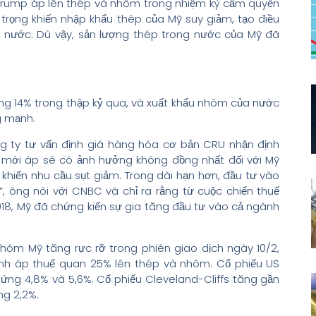
Trump áp lên thép và nhôm trong nhiệm kỳ cầm quyền
rọng khiến nhập khẩu thép của Mỹ suy giảm, tạo điều
ng nước. Dù vậy, sản lượng thép trong nước của Mỹ đã
ng 14% trong thập kỷ qua, và xuất khẩu nhôm của nước
g mạnh.
 ty tư vấn định giá hàng hóa cơ bản CRU nhận định
ới áp sẽ có ảnh hưởng không đồng nhất đối với Mỹ
ể khiến nhu cầu sụt giảm. Trong dài hạn hơn, đầu tư vào
, ông nói với CNBC và chỉ ra rằng từ cuộc chiến thuế
8, Mỹ đã chứng kiến sự gia tăng đầu tư vào cả ngành
hôm Mỹ tăng rực rỡ trong phiên giao dịch ngày 10/2,
lệnh áp thuế quan 25% lên thép và nhôm. Cổ phiếu US
ứng 4,8% và 5,6%. Cổ phiếu Cleveland-Cliffs tăng gần
ng 2,2%.