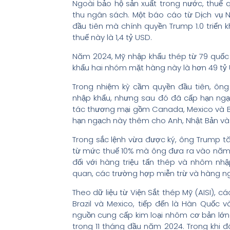
Ngoài bảo hộ sản xuất trong nước, thu
thu ngân sách. Một báo cáo từ Dịch vụ 
đầu tiên mà chính quyền Trump 1.0 triển 
thuế này là 1,4 tỷ USD.
Năm 2024, Mỹ nhập khẩu thép từ 79 quốc 
khẩu hai nhóm mặt hàng này là hơn 49 tỷ 
Trong nhiệm kỳ cầm quyền đầu tiên, ôn
nhập khẩu, nhưng sau đó đã cấp hạn ng
tác thương mại gồm Canada, Mexico và Bra
hạn ngạch này thêm cho Anh, Nhật Bản và 
Trong sắc lệnh vừa được ký, ông Trump t
từ mức thuế 10% mà ông đưa ra vào năm 2
đối với hàng triệu tấn thép và nhôm n
quan, các trường hợp miễn trừ và hàng n
Theo dữ liệu từ Viện Sắt thép Mỹ (AISI),
Brazil và Mexico, tiếp đến là Hàn Quốc 
nguồn cung cấp kim loại nhôm cơ bản lớn
trong 11 tháng đầu năm 2024. Trong khi 