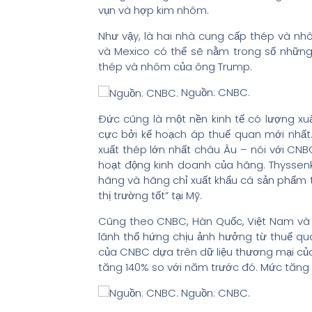
vụn và hợp kim nhôm.
Như vậy, là hai nhà cung cấp thép và n
và Mexico có thể sẽ nằm trong số những 
thép và nhôm của ông Trump.
Nguồn: CNBC.
Đức cũng là một nền kinh tế có lượng xu
cực bởi kế hoạch áp thuế quan mới nhất
xuất thép lớn nhất châu Âu – nói với CNB
hoạt động kinh doanh của hãng. Thyssenk
hãng và hãng chỉ xuất khẩu cá sản phẩm t
thị trường tốt” tại Mỹ.
Cũng theo CNBC, Hàn Quốc, Việt Nam và 
lãnh thổ hứng chịu ảnh hưởng từ thuế q
của CNBC dựa trên dữ liệu thương mại củ
tăng 140% so với năm trước đó. Mức tăng 
Nguồn: CNBC.