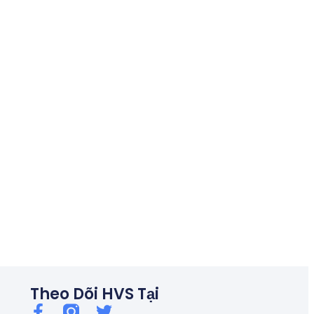
06/26
Thủ tướng chỉ đạo kiểm soát tín dụng bất động sản, chống bu
Theo Dõi HVS Tại