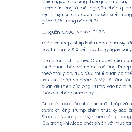
Nhiều người cho rằng thuế quan mà ông 
trước của ông là một nguyên nhân quan t
kiện thuận lợi cho các nhà sản xuất tro
giảm 2,4% trong năm 2024.
Nguồn: CNBC.
Khác với thép, nhập khẩu nhôm của Mỹ tă
này từ năm 2020 đến nay tăng ngày càn
Nhà phân tích James Campbell của công
thuế quan thép và nhôm mà ông Trump m
theo thời gian. “Lúc đầu, thuế quan có th
sản xuất thép và nhôm ở Mỹ sẽ tăng lên”
quan đầu tiên của ông Trump vào năm 201
thép và nhôm nước này.
Cổ phiếu của các nhà sản xuất thép và n
trước khi ông Trump chính thức ký sắc 
Steel và Nucor ghi nhận mức tăng tương 
18% trong khi Alcoa chốt phiên với mức tă