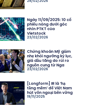
28/02/2026
Ngày 11/09/2025: 10 cổ
phiếu nóng dưới góc
nhìn PTKT của
Vietstock
23/02/2026
Chứng khoán Mỹ giảm
nhẹ khỏi ngưỡng kỷ lục,
giá dầu tăng do rủi ro
nguồn cung từ Nga
23/02/2026
[Longform] IR là ‘hạ
tầng mềm’ để Việt Nam
hút vốn ngoại bền vững
19/11/2025