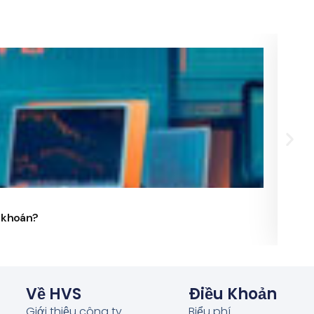
24/
g khoán?
Phó 
Về HVS
Điều Khoản
Giới thiệu công ty
Biểu phí