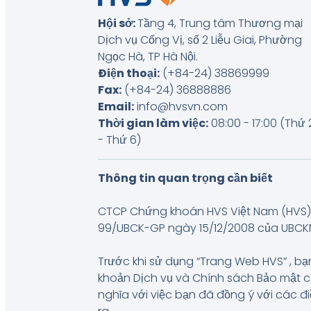
Hội sở:
Tầng 4, Trung tâm Thương mại
Dịch vụ Cống Vị, số 2 Liễu Giai, Phường
Ngọc Hà, TP Hà Nội
.
Điện thoại:
(+84-24) 38869999
Fax:
(+84-24) 36888886
Email:
info@hvsvn.com
Thời gian làm việc:
08:00 - 17:00 (Thứ 
- Thứ 6)
Thông tin quan trọng cần biết
CTCP Chứng khoán HVS Việt Nam (HVS) 
99/UBCK-GP ngày 15/12/2008 của UBCKNN, 
Trước khi sử dụng “Trang Web HVS” , bạn
khoản Dịch vụ và Chính sách Bảo mật 
nghĩa với việc bạn đã đồng ý với các đ