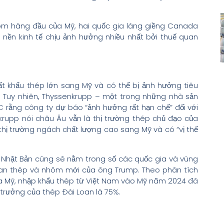
hôm hàng đầu của Mỹ, hai quốc gia láng giềng Canada
nền kinh tế chịu ảnh hưởng nhiều nhất bởi thuế quan
ất khẩu thép lớn sang Mỹ và có thể bị ảnh hưởng tiêu
. Tuy nhiên, Thyssenkrupp – một trong những nhà sản
C rằng công ty dự báo “ảnh hưởng rất hạn chế” đối với
rupp nói châu Âu vẫn là thị trường thép chủ đạo của
hị trường ngách chất lượng cao sang Mỹ và có “vị thế
Nhật Bản cũng sẽ nằm trong số các quốc gia và vùng
uan thép và nhôm mới của ông Trump. Theo phân tích
a Mỹ, nhập khẩu thép từ Việt Nam vào Mỹ năm 2024 đã
trưởng của thép Đài Loan là 75%.