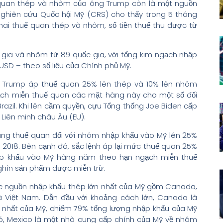
ế quan thép và nhôm của ông Trump còn là một nguồn
Nghiên cứu Quốc hội Mỹ (CRS) cho thấy trong 5 tháng
khai thuế quan thép và nhôm, số tiền thuế thu được từ
gia và nhôm từ 89 quốc gia, với tổng kim ngạch nhập
USD – theo số liệu của Chính phủ Mỹ.
g Trump áp thuế quan 25% lên thép và 10% lên nhôm
ạch miễn thuế quan các mặt hàng này cho một số đối
zil. Khi lên cầm quyền, cựu Tổng thống Joe Biden cấp
Liên minh châu Âu (EU).
ăng thuế quan đối với nhôm nhập khẩu vào Mỹ lên 25%
018. Bên cạnh đó, sắc lệnh áp lại mức thuế quan 25%
hập khẩu vào Mỹ hàng năm theo hạn ngạch miễn thuế
ghìn sản phẩm được miễn trừ.
 các nguồn nhập khẩu thép lớn nhất của Mỹ gồm Canada,
và Việt Nam. Dẫn đầu với khoảng cách lớn, Canada là
 nhất của Mỹ, chiếm 79% tổng lượng nhập khẩu của Mỹ
đó, Mexico là một nhà cung cấp chính của Mỹ về nhôm