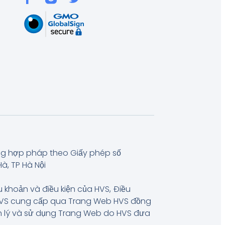
ng hợp pháp theo Giấy phép số
à, TP Hà Nội
u khoản và điều kiện của HVS, Điều
 HVS cung cấp qua Trang Web HVS đồng
uản lý và sử dụng Trang Web do HVS đưa