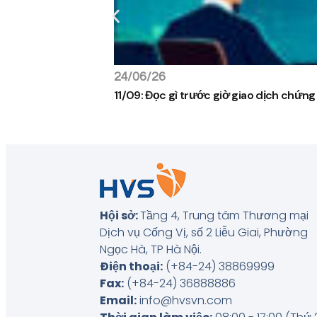
24/06/26
11/09: Đọc gì trước giờ giao dịch chứn
Hội sở:
Tầng 4, Trung tâm Thương mại
Dịch vụ Cống Vị, số 2 Liễu Giai, Phường
Ngọc Hà, TP Hà Nội
.
Điện thoại:
(+84-24) 38869999
Fax:
(+84-24) 36888886
Email:
info@hvsvn.com