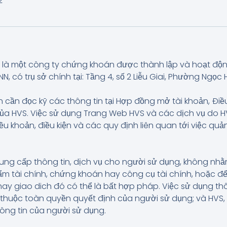
2
là một công ty chứng khoán được thành lập và hoạt độ
có trụ sở chính tại: Tầng 4, số 2 Liễu Giai, Phường Ngọc H
 cần đọc kỹ các thông tin tại Hợp đồng mở tài khoản, Điề
của HVS. Việc sử dụng Trang Web HVS và các dịch vụ do
iều khoản, điều kiện và các quy định liên quan tới việc q
ung cấp thông tin, dịch vụ cho người sử dụng, không n
 tài chính, chứng khoán hay công cụ tài chính, hoặc để
hay giao dich đó có thể là bất hợp pháp. Việc sử dụng t
và thuộc toàn quyền quyết định của người sử dụng; và HVS
hông tin của người sử dụng.