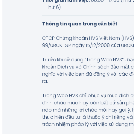
Thời gian làm việc:
08:00 - 17:00 (Thứ 
- Thứ 6)
Thông tin quan trọng cần biết
CTCP Chứng khoán HVS Việt Nam (HVS) 
99/UBCK-GP ngày 15/12/2008 của UBCKNN, 
Trước khi sử dụng “Trang Web HVS” , bạn
khoản Dịch vụ và Chính sách Bảo mật 
nghĩa với việc bạn đã đồng ý với các đ
ra.
Trang Web HVS chỉ phục vụ mục đích c
định chào mua hay bán bất cứ sản phẩm
nào mà những lời chào mời hay gợi ý, 
thực hiện đầu tư là thuộc ý chí riêng 
trách nhiệm pháp lý với việc sử dụng t