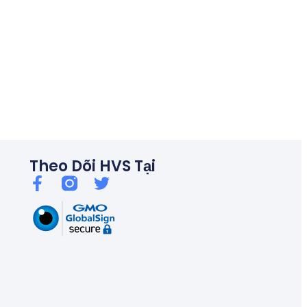
06/26
Thủ tướng chỉ đạo kiểm soát tín dụng bất động sản, chống bu
Theo Dõi HVS Tại