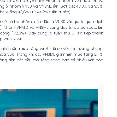
5 có sự dịch chuyển nhẹ về phía nhóm vốn hóa lớn và
ăng ở nhóm VN30 và VNSML, lần lượt đạt 43,3% và 9,3%,
ẹ xuống 43,8% (từ 44,2% tuần trước).
n ở cả ba nhóm, dẫn đầu là VN30 với giá trị giao dịch
%). Nhóm VNMID và VNSML cũng duy trì đà tích cực, lần
đồng ( 12,3%). Đây cũng là tuần thứ 5 liên tiếp thanh
p với VNSML.
ghi nhận mức tăng vượt trội so với thị trường chung,
hóa vừa. Trong khi đó, VNSML ghi nhận mức tăng 2,11%,
dòng tiền bắt đầu mở rộng sang các cổ phiếu vốn hóa