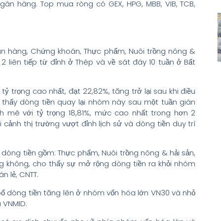
Ngân hàng. Top mua ròng có GEX, HPG, MBB, VIB, TCB,
ân hàng, Chứng khoán, Thực phẩm, Nuôi trồng nông &
 2 liên tiếp từ đỉnh ở Thép và về sát đáy 10 tuần ở Bất
tỷ trọng cao nhất, đạt 22,82%, tăng trở lại sau khi điều
o thấy dòng tiền quay lại nhóm này sau một tuần gián
h mẽ với tỷ trọng 18,81%, mức cao nhất trong hơn 2
 cảnh thị trường vượt đỉnh lịch sử và dòng tiền duy trì
g dòng tiền gồm: Thực phẩm, Nuôi trồng nông & hải sản,
ng không, cho thấy sự mở rộng dòng tiền ra khỏi nhóm
n lẻ, CNTT.
bổ dòng tiền tăng lên ở nhóm vốn hóa lớn VN30 và nhỏ
 VNMID.