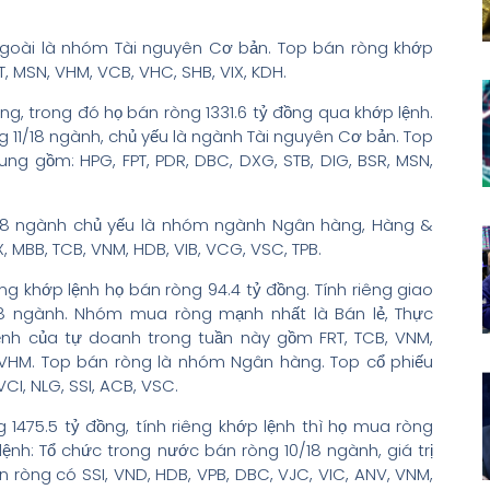
ngoài là nhóm Tài nguyên Cơ bản. Top bán ròng khớp
 MSN, VHM, VCB, VHC, SHB, VIX, KDH.
g, trong đó họ bán ròng 1331.6 tỷ đồng qua khớp lệnh.
ng 11/18 ngành, chủ yếu là ngành Tài nguyên Cơ bản. Top
ng gồm: HPG, FPT, PDR, DBC, DXG, STB, DIG, BSR, MSN,
7/18 ngành chủ yếu là nhóm ngành Ngân hàng, Hàng &
, MBB, TCB, VNM, HDB, VIB, VCG, VSC, TPB.
ng khớp lệnh họ bán ròng 94.4 tỷ đồng. Tính riêng giao
18 ngành. Nhóm mua ròng mạnh nhất là Bán lẻ, Thực
nh của tự doanh trong tuần này gồm FRT, TCB, VNM,
, VHM. Top bán ròng là nhóm Ngân hàng. Top cổ phiếu
VCI, NLG, SSI, ACB, VSC.
1475.5 tỷ đồng, tính riêng khớp lệnh thì họ mua ròng
 lệnh: Tổ chức trong nước bán ròng 10/18 ngành, giá trị
n ròng có SSI, VND, HDB, VPB, DBC, VJC, VIC, ANV, VNM,