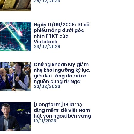
28/02/2026
Ngày 11/09/2025: 10 cổ
phiếu nóng dưới góc
nhìn PTKT của
Vietstock
23/02/2026
Chứng khoán Mỹ giảm
nhẹ khỏi ngưỡng kỷ lục,
giá dầu tăng do rủi ro
nguồn cung từ Nga
23/02/2026
[Longform] IR là ‘hạ
tầng mềm’ để Việt Nam
hút vốn ngoại bền vững
19/11/2025