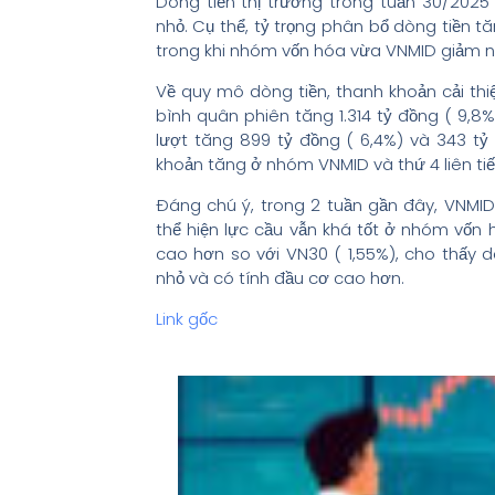
Dòng tiền thị trường trong tuần 30/202
nhỏ. Cụ thể, tỷ trọng phân bổ dòng tiền t
trong khi nhóm vốn hóa vừa VNMID giảm nh
Về quy mô dòng tiền, thanh khoản cải thiệ
bình quân phiên tăng 1.314 tỷ đồng ( 9,8
lượt tăng 899 tỷ đồng ( 6,4%) và 343 tỷ 
khoản tăng ở nhóm VNMID và thứ 4 liên tiế
Đáng chú ý, trong 2 tuần gần đây, VNMID 
thể hiện lực cầu vẫn khá tốt ở nhóm vốn 
cao hơn so với VN30 ( 1,55%), cho thấy 
nhỏ và có tính đầu cơ cao hơn.
Link gốc