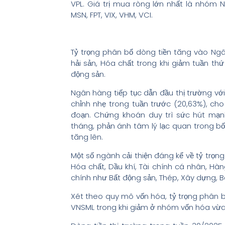
VPL. Giá trị mua ròng lớn nhất là nhóm 
MSN, FPT, VIX, VHM, VCI.
Tỷ trọng phân bổ dòng tiền tăng vào Ng
hải sản, Hóa chất trong khi giảm tuần thứ
động sản.
Ngân hàng tiếp tục dẫn đầu thị trường với 
chỉnh nhẹ trong tuần trước (20,63%), ch
đoạn. Chứng khoán duy trì sức hút mạn
tháng, phản ánh tâm lý lạc quan trong bối
tăng lên.
Một số ngành cải thiện đáng kể về tỷ trọn
Hóa chất, Dầu khí, Tài chính cá nhân, Hà
chính như Bất động sản, Thép, Xây dựng, Bá
Xét theo quy mô vốn hóa, tỷ trọng phân 
VNSML trong khi giảm ở nhóm vốn hóa vừa