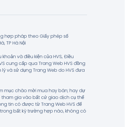
ng hợp pháp theo Giấy phép số
à, TP Hà Nội
u khoản và điều kiện của HVS, Điều
 HVS cung cấp qua Trang Web HVS đồng
uản lý và sử dụng Trang Web do HVS đưa
hằm mục chào mời mua hay bán; hay dự
 tham gia vào bất cứ giao dịch cụ thể
hông tin có được từ Trang Web HVS để
, trong bất kỳ trường hợp nào, không có