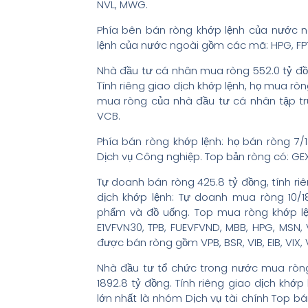
NVL, MWG.
Phía bên bán ròng khớp lệnh của nước 
lệnh của nước ngoài gồm các mã: HPG, FPT,
Nhà đầu tư cá nhân mua ròng 552.0 tỷ đồn
Tính riêng giao dịch khớp lệnh, họ mua rò
mua ròng của nhà đầu tư cá nhân tập tru
VCB.
Phía bán ròng khớp lệnh: họ bán ròng 
Dịch vụ Công nghiệp. Top bản ròng có: GEX
Tự doanh bán ròng 425.8 tỷ đồng, tính riê
dịch khớp lệnh: Tự doanh mua ròng 10/
phẩm và đồ uống. Top mua ròng khớp lệ
E1VFVN30, TPB, FUEVFVND, MBB, HPG, MSN
được bán ròng gồm VPB, BSR, VIB, EIB, VIX, 
Nhà đầu tư tổ chức trong nước mua ròng 
1892.8 tỷ đồng. Tính riêng giao dịch khớp
lớn nhất là nhóm Dịch vụ tài chính Top bá