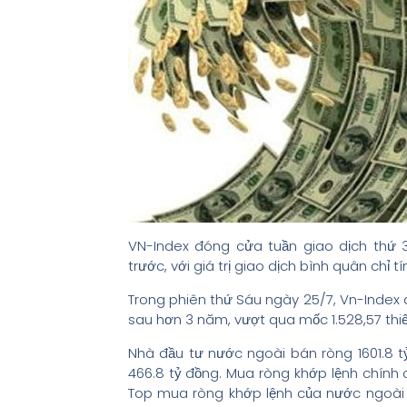
VN-Index đóng cửa tuần giao dịch thứ 30
trước, với giá trị giao dịch bình quân chỉ t
Trong phiên thứ Sáu ngày 25/7, Vn-Index đ
sau hơn 3 năm, vượt qua mốc 1.528,57 thiế
Nhà đầu tư nước ngoài bán ròng 1601.8 tỷ
466.8 tỷ đồng. Mua ròng khớp lệnh chính 
Top mua ròng khớp lệnh của nước ngoài 