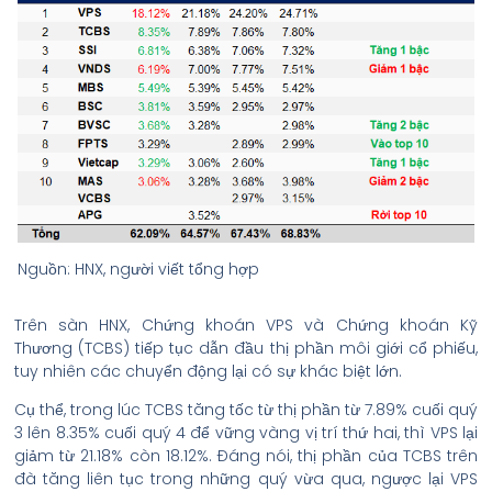
Nguồn: HNX, người viết tổng hợp
Trên sàn HNX, Chứng khoán VPS và Chứng khoán Kỹ
Thương (TCBS) tiếp tục dẫn đầu thị phần môi giới cổ phiếu,
tuy nhiên các chuyển động lại có sự khác biệt lớn.
Cụ thể, trong lúc TCBS tăng tốc từ thị phần từ 7.89% cuối quý
3 lên 8.35% cuối quý 4 để vững vàng vị trí thứ hai, thì VPS lại
giảm từ 21.18% còn 18.12%. Đáng nói, thị phần của TCBS trên
đà tăng liên tục trong những quý vừa qua, ngược lại VPS