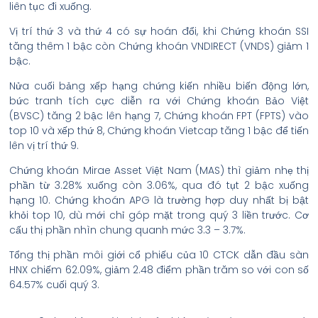
liên tục đi xuống.
Vị trí thứ 3 và thứ 4 có sự hoán đổi, khi Chứng khoán SSI
tăng thêm 1 bậc còn Chứng khoán VNDIRECT (VNDS) giảm 1
bậc.
Nửa cuối bảng xếp hạng chứng kiến nhiều biến động lớn,
bức tranh tích cực diễn ra với Chứng khoán Bảo Việt
(BVSC) tăng 2 bậc lên hạng 7, Chứng khoán FPT (FPTS) vào
top 10 và xếp thứ 8, Chứng khoán Vietcap tăng 1 bậc để tiến
lên vị trí thứ 9.
Chứng khoán Mirae Asset Việt Nam (MAS) thì giảm nhẹ thị
phần từ 3.28% xuống còn 3.06%, qua đó tụt 2 bậc xuống
hạng 10. Chứng khoán APG là trường hợp duy nhất bị bật
khỏi top 10, dù mới chỉ góp mặt trong quý 3 liền trước. Cơ
cấu thị phần nhìn chung quanh mức 3.3 – 3.7%.
Tổng thị phần môi giới cổ phiếu của 10 CTCK dẫn đầu sàn
HNX chiếm 62.09%, giảm 2.48 điểm phần trăm so với con số
64.57% cuối quý 3.