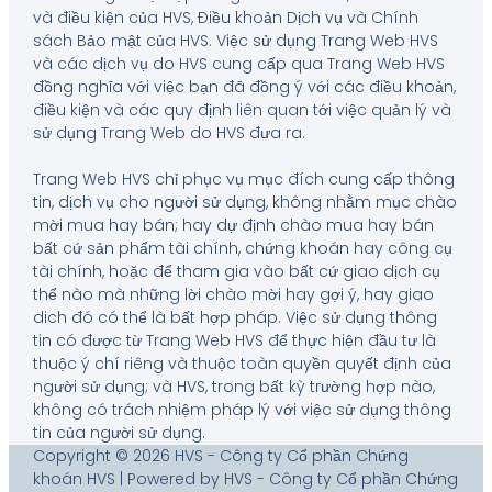
và điều kiện của HVS, Điều khoản Dịch vụ và Chính
sách Bảo mật của HVS. Việc sử dụng Trang Web HVS
và các dịch vụ do HVS cung cấp qua Trang Web HVS
đồng nghĩa với việc bạn đã đồng ý với các điều khoản,
điều kiện và các quy định liên quan tới việc quản lý và
sử dụng Trang Web do HVS đưa ra.
Trang Web HVS chỉ phục vụ mục đích cung cấp thông
tin, dịch vụ cho người sử dụng, không nhằm mục chào
mời mua hay bán; hay dự định chào mua hay bán
bất cứ sản phẩm tài chính, chứng khoán hay công cụ
tài chính, hoặc để tham gia vào bất cứ giao dịch cụ
thể nào mà những lời chào mời hay gợi ý, hay giao
dich đó có thể là bất hợp pháp. Việc sử dụng thông
tin có được từ Trang Web HVS để thực hiện đầu tư là
thuộc ý chí riêng và thuộc toàn quyền quyết định của
người sử dụng; và HVS, trong bất kỳ trường hợp nào,
không có trách nhiệm pháp lý với việc sử dụng thông
tin của người sử dụng.
Copyright © 2026 HVS - Công ty Cổ phần Chứng
khoán HVS | Powered by HVS - Công ty Cổ phần Chứng