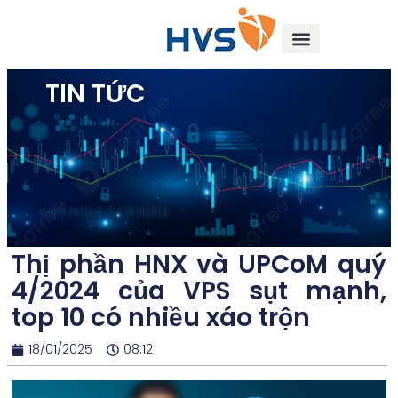
TIN TỨC
Thị phần HNX và UPCoM quý
4/2024 của VPS sụt mạnh,
top 10 có nhiều xáo trộn
18/01/2025
08:12