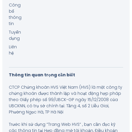
Công
bố
thông
tin
Tuyển
dụng
Liên
hệ
Thông tin quan trọng cần biết
CTCP Chứng khoán HVS Việt Nam (HVS) là một công ty
chứng khoán được thành lập và hoạt động hợp pháp
theo Giấy phép số 99/UBCK-GP ngày 15/12/2008 của
UBCKNN, có trụ sở chính tại: Tầng 4, số 2 Liễu Giai,
Phường Ngọc Hà, TP Hà Nội
Trước khi sử dụng “Trang Web HVS” , bạn cần đọc kỹ
các thông tin tại Hợp đồng mở tài khoản, Điều khoản