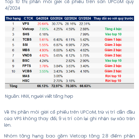
Top 10 thị phần môi giới cổ phiếu trên sàn UPCoM quý
4/2024
Nguồn: HNX, người viết tổng hợp
Về thị phần môi giới cổ phiếu trên UPCoM, trừ vị trí dẫn đầu
của VPS không thay đổi, 9 vị trí còn lại ghi nhận sự xáo trộn
lớn.
Nhóm tăng hạng bao gồm Vietcap tăng 2.8 điểm phần