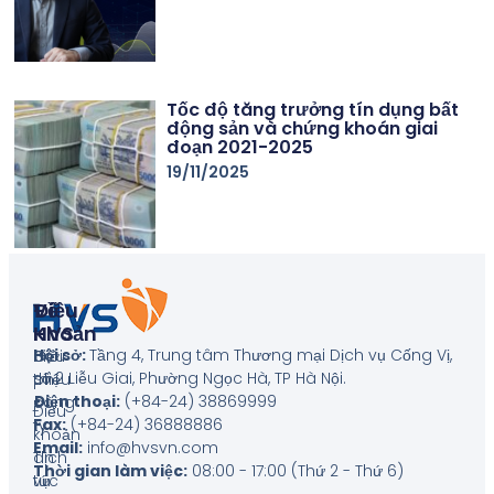
Tốc độ tăng trưởng tín dụng bất
động sản và chứng khoán giai
đoạn 2021-2025
19/11/2025
Về
Điều
HVS
Khoản
Hội sở:
Tầng 4, Trung tâm Thương mại Dịch vụ Cống Vị,
Giới
Biểu
số 2 Liễu Giai, Phường Ngọc Hà, TP Hà Nội
.
thiệu
phí
Điện thoại:
(+84-24) 38869999
công
Điều
Fax:
(+84-24) 36888886
ty
khoản
Email:
info@hvsvn.com
Tin
dịch
Thời gian làm việc:
08:00 - 17:00 (Thứ 2 - Thứ 6)
tức
vụ