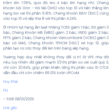
trăm lên 7.05%, qua đó leo 4 bậc lên hạng nhì; Chứng
khoán Sài Gòn – Hà Nội (SHS) vào top 10 và tiến thẳng lên
hạng ba với thị phần 6.16%; Chứng khoán BIDV (BSC) cũng
vào top 10 và xếp thứ 8 với thị phần 4.24%.
Ở nhóm tụt hạng, lần lượt những TCBS giảm 1 bậc, SSI giảm 3
bậc, Chứng khoán MB (MBS) giảm 2 bậc, VNDS giảm 2 bậc,
FPTS giảm 2 bậc, Chứng khoán Vietcombank (VCBS) giảm 2
bậc và MAS, Chứng khoán TPHCM (HSC) rời top 10, góp
phần tạo ra các thay đổi lớn trên bảng xếp hạng.
Trường hợp duy nhất không thay đổi vị trí là VPS như đã
nêu, tuy nhiên đã giảm mạnh 1/3 thị phần so với cuối quý 3,
chỉ còn 20.64%, góp phần khiến tổng thị phần của 10 CTCK
dẫn đầu chỉ còn chiếm 66.13% toàn UPCoM.
Huy Khải
FILI
– 11:58 08/01/2025
Link gốc