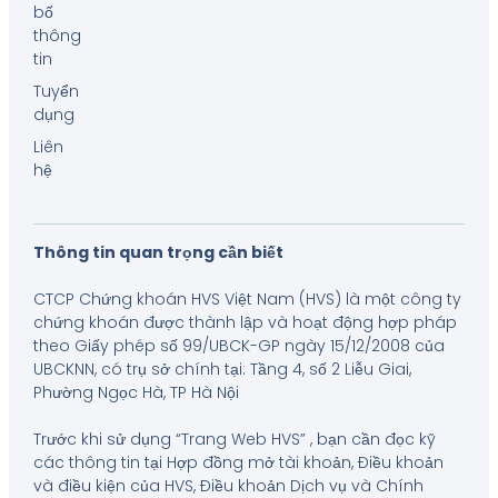
bố
thông
tin
Tuyển
dụng
Liên
hệ
Thông tin quan trọng cần biết
CTCP Chứng khoán HVS Việt Nam (HVS) là một công ty
chứng khoán được thành lập và hoạt động hợp pháp
theo Giấy phép số 99/UBCK-GP ngày 15/12/2008 của
UBCKNN, có trụ sở chính tại: Tầng 4, số 2 Liễu Giai,
Phường Ngọc Hà, TP Hà Nội
Trước khi sử dụng “Trang Web HVS” , bạn cần đọc kỹ
các thông tin tại Hợp đồng mở tài khoản, Điều khoản
và điều kiện của HVS, Điều khoản Dịch vụ và Chính