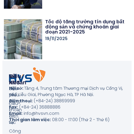
Tốc độ tăng trưởng tín dụng bất
động sản và chứng khoán giai
đoạn 2021-2025
19/11/2025
Về
Điều
HVS
Khoản
Hội sở:
Tầng 4, Trung tâm Thương mại Dịch vụ Cống Vị,
Giới
Biểu
số 2 Liễu Giai, Phường Ngọc Hà, TP Hà Nội
.
thiệu
phí
Điện thoại:
(+84-24) 38869999
công
Điều
Fax:
(+84-24) 36888886
ty
khoản
Email:
info@hvsvn.com
Tin
dịch
Thời gian làm việc:
08:00 - 17:00 (Thứ 2 - Thứ 6)
tức
vụ
Công