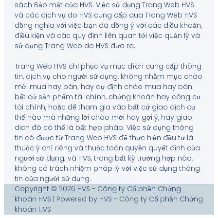
sách Bảo mật của HVS. Việc sử dụng Trang Web HVS
và các dịch vụ do HVS cung cấp qua Trang Web HVS
đồng nghĩa với việc bạn đã đồng ý với các điều khoản,
điều kiện và các quy định liên quan tới việc quản lý và
sử dụng Trang Web do HVS đưa ra.
Trang Web HVS chỉ phục vụ mục đích cung cấp thông
tin, dịch vụ cho người sử dụng, không nhằm mục chào
mời mua hay bán; hay dự định chào mua hay bán
bất cứ sản phẩm tài chính, chứng khoán hay công cụ
tài chính, hoặc để tham gia vào bất cứ giao dịch cụ
thể nào mà những lời chào mời hay gợi ý, hay giao
dich đó có thể là bất hợp pháp. Việc sử dụng thông
tin có được từ Trang Web HVS để thực hiện đầu tư là
thuộc ý chí riêng và thuộc toàn quyền quyết định của
người sử dụng; và HVS, trong bất kỳ trường hợp nào,
không có trách nhiệm pháp lý với việc sử dụng thông
tin của người sử dụng.
Copyright © 2026 HVS - Công ty Cổ phần Chứng
khoán HVS | Powered by HVS - Công ty Cổ phần Chứng
khoán HVS