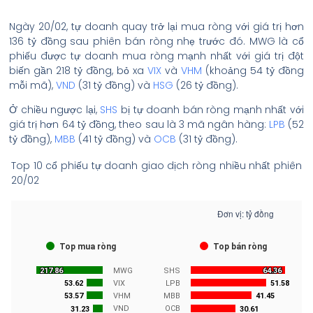
Ngày 20/02, tự doanh quay trở lại mua ròng với giá trị hơn
136 tỷ đồng sau phiên bán ròng nhẹ trước đó. MWG là cổ
phiếu được tự doanh mua ròng mạnh nhất với giá trị đột
biến gần 218 tỷ đồng, bỏ xa
VIX
và
VHM
(khoảng 54 tỷ đồng
mỗi mã),
VND
(31 tỷ đồng) và
HSG
(26 tỷ đồng).
Ở chiều ngược lại,
SHS
bị tự doanh bán ròng mạnh nhất với
giá trị hơn 64 tỷ đồng, theo sau là 3 mã ngân hàng:
LPB
(52
tỷ đồng),
MBB
(41 tỷ đồng) và
OCB
(31 tỷ đồng).
Top 10 cổ phiếu tự doanh giao dịch ròng nhiều nhất phiên
20/02