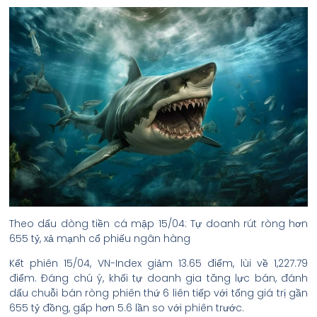
Theo dấu dòng tiền cá mập 15/04: Tự doanh rút ròng hơn
655 tỷ, xả mạnh cổ phiếu ngân hàng
Kết phiên 15/04, VN-Index giảm 13.65 điểm, lùi về 1,227.79
điểm. Đáng chú ý, khối tự doanh gia tăng lực bán, đánh
dấu chuỗi bán ròng phiên thứ 6 liên tiếp với tổng giá trị gần
655 tỷ đồng, gấp hơn 5.6 lần so với phiên trước.