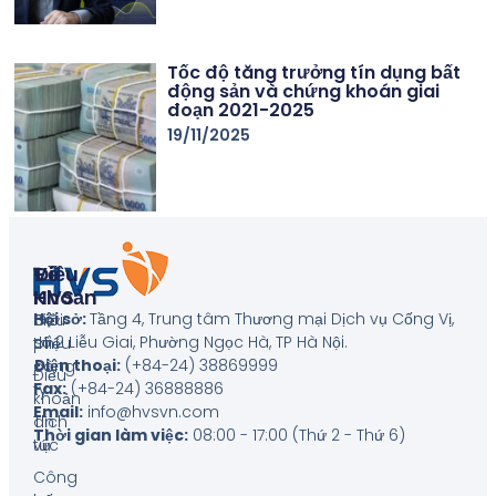
Tốc độ tăng trưởng tín dụng bất
động sản và chứng khoán giai
đoạn 2021-2025
19/11/2025
Về
Điều
HVS
Khoản
Hội sở:
Tầng 4, Trung tâm Thương mại Dịch vụ Cống Vị,
Giới
Biểu
số 2 Liễu Giai, Phường Ngọc Hà, TP Hà Nội
.
thiệu
phí
Điện thoại:
(+84-24) 38869999
công
Điều
Fax:
(+84-24) 36888886
ty
khoản
Email:
info@hvsvn.com
Tin
dịch
Thời gian làm việc:
08:00 - 17:00 (Thứ 2 - Thứ 6)
tức
vụ
Công