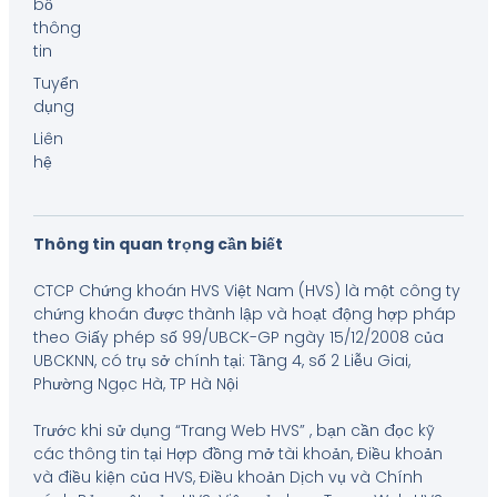
bố
thông
tin
Tuyển
dụng
Liên
hệ
Thông tin quan trọng cần biết
CTCP Chứng khoán HVS Việt Nam (HVS) là một công ty
chứng khoán được thành lập và hoạt động hợp pháp
theo Giấy phép số 99/UBCK-GP ngày 15/12/2008 của
UBCKNN, có trụ sở chính tại: Tầng 4, số 2 Liễu Giai,
Phường Ngọc Hà, TP Hà Nội
Trước khi sử dụng “Trang Web HVS” , bạn cần đọc kỹ
các thông tin tại Hợp đồng mở tài khoản, Điều khoản
và điều kiện của HVS, Điều khoản Dịch vụ và Chính