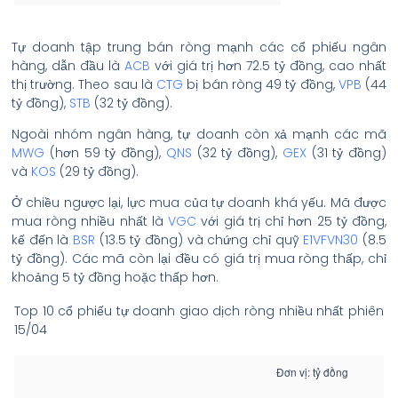
Tự doanh tập trung bán ròng mạnh các cổ phiếu ngân
hàng, dẫn đầu là
ACB
với giá trị hơn 72.5 tỷ đồng, cao nhất
thị trường. Theo sau là
CTG
bị bán ròng 49 tỷ đồng,
VPB
(44
tỷ đồng),
STB
(32 tỷ đồng).
Ngoài nhóm ngân hàng, tự doanh còn xả mạnh các mã
MWG
(hơn 59 tỷ đồng),
QNS
(32 tỷ đồng),
GEX
(31 tỷ đồng)
và
KOS
(29 tỷ đồng).
Ở chiều ngược lại, lực mua của tự doanh khá yếu. Mã được
mua ròng nhiều nhất là
VGC
với giá trị chỉ hơn 25 tỷ đồng,
kế đến là
BSR
(13.5 tỷ đồng) và chứng chỉ quỹ
E1VFVN30
(8.5
tỷ đồng). Các mã còn lại đều có giá trị mua ròng thấp, chỉ
khoảng 5 tỷ đồng hoặc thấp hơn.
Top 10 cổ phiếu tự doanh giao dịch ròng nhiều nhất phiên
15/04