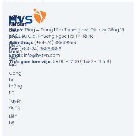
Về
Điều
HVS
Khoản
Hội sở:
Tầng 4, Trung tâm Thương mại Dịch vụ Cống Vị,
Giới
Biểu
số 2 Liễu Giai, Phường Ngọc Hà, TP Hà Nội
.
thiệu
phí
Điện thoại:
(+84-24) 38869999
công
Điều
Fax:
(+84-24) 36888886
ty
khoản
Email:
info@hvsvn.com
Tin
dịch
Thời gian làm việc:
08:00 - 17:00 (Thứ 2 - Thứ 6)
tức
vụ
Công
bố
thông
tin
Tuyển
dụng
Liên
hệ