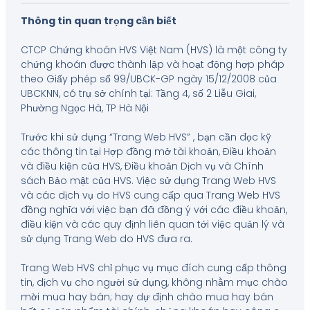
Thông tin quan trọng cần biết
CTCP Chứng khoán HVS Việt Nam (HVS) là một công ty
chứng khoán được thành lập và hoạt động hợp pháp
theo Giấy phép số 99/UBCK-GP ngày 15/12/2008 của
UBCKNN, có trụ sở chính tại: Tầng 4, số 2 Liễu Giai,
Phường Ngọc Hà, TP Hà Nội
Trước khi sử dụng “Trang Web HVS” , bạn cần đọc kỹ
các thông tin tại Hợp đồng mở tài khoản, Điều khoản
và điều kiện của HVS, Điều khoản Dịch vụ và Chính
sách Bảo mật của HVS. Việc sử dụng Trang Web HVS
và các dịch vụ do HVS cung cấp qua Trang Web HVS
đồng nghĩa với việc bạn đã đồng ý với các điều khoản,
điều kiện và các quy định liên quan tới việc quản lý và
sử dụng Trang Web do HVS đưa ra.
Trang Web HVS chỉ phục vụ mục đích cung cấp thông
tin, dịch vụ cho người sử dụng, không nhằm mục chào
mời mua hay bán; hay dự định chào mua hay bán