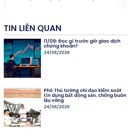
s
TIN LIÊN QUAN
11/09: Đọc gì trước giờ giao dịch
chứng khoán?
24/06/2026
Phó Thủ tướng chỉ đạo kiểm soát
tín dụng bất động sản, chống buôn
lậu vàng
24/06/2026