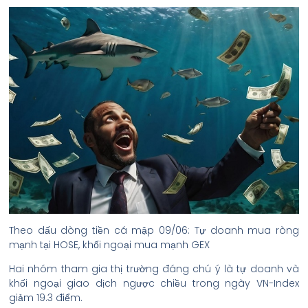
Theo dấu dòng tiền cá mập 09/06: Tự doanh mua ròng
mạnh tại HOSE, khối ngoại mua mạnh GEX
Hai nhóm tham gia thị trường đáng chú ý là tự doanh và
khối ngoại giao dịch ngược chiều trong ngày VN-Index
giảm 19.3 điểm.