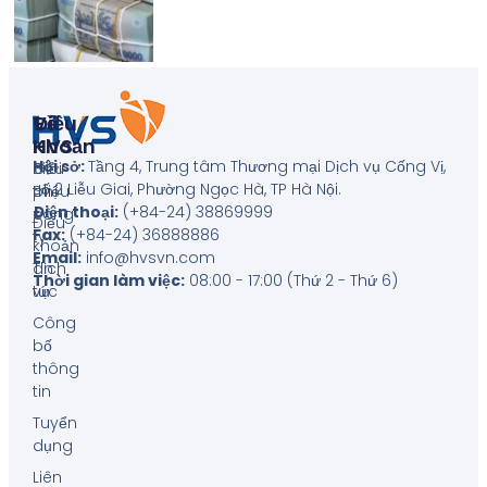
Về
Điều
HVS
Khoản
Hội sở:
Tầng 4, Trung tâm Thương mại Dịch vụ Cống Vị,
Giới
Biểu
số 2 Liễu Giai, Phường Ngọc Hà, TP Hà Nội
.
thiệu
phí
Điện thoại:
(+84-24) 38869999
công
Điều
Fax:
(+84-24) 36888886
ty
khoản
Email:
info@hvsvn.com
Tin
dịch
Thời gian làm việc:
08:00 - 17:00 (Thứ 2 - Thứ 6)
tức
vụ
Công
bố
thông
tin
Tuyển
dụng
Liên