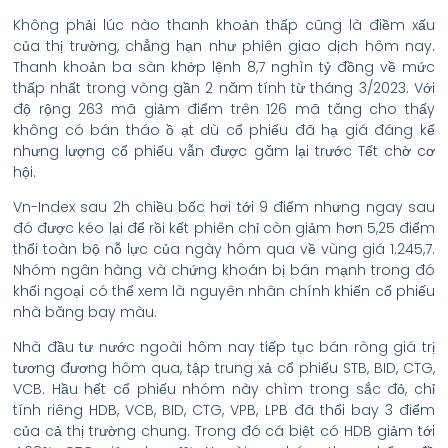
Không phải lúc nào thanh khoản thấp cũng là điềm xấu
của thị trường, chẳng hạn như phiên giao dịch hôm nay.
Thanh khoản ba sàn khớp lệnh 8,7 nghìn tỷ đồng về mức
thấp nhất trong vòng gần 2 năm tính từ tháng 3/2023. Với
độ rộng 263 mã giảm điểm trên 126 mã tăng cho thấy
không có bán tháo ồ ạt dù cổ phiếu đã hạ giá đáng kể
nhưng lượng cổ phiếu vẫn được găm lại trước Tết chờ cơ
hội.
Vn-Index sau 2h chiều bốc hơi tới 9 điểm nhưng ngay sau
đó được kéo lại để rồi kết phiên chỉ còn giảm hơn 5,25 điểm
thổi toàn bộ nỗ lực của ngày hôm qua về vùng giá 1.245,7.
Nhóm ngân hàng và chứng khoán bị bán mạnh trong đó
khối ngoại có thể xem là nguyên nhân chính khiến cổ phiếu
nhà băng bay màu.
Nhà đầu tư nước ngoài hôm nay tiếp tục bán ròng giá trị
tương đương hôm qua, tập trung xả cổ phiếu STB, BID, CTG,
VCB. Hầu hết cổ phiếu nhóm này chìm trong sắc đỏ, chỉ
tính riêng HDB, VCB, BID, CTG, VPB, LPB đã thổi bay 3 điểm
của cả thị trường chung. Trong đó cá biệt có HDB giảm tới