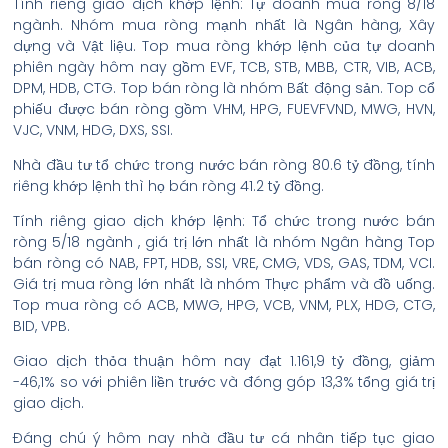
Tính riêng giao dịch khớp lệnh: Tự doanh mua ròng 8/18
ngành. Nhóm mua ròng mạnh nhất là Ngân hàng, Xây
dựng và Vật liệu. Top mua ròng khớp lệnh của tự doanh
phiên ngày hôm nay gồm EVF, TCB, STB, MBB, CTR, VIB, ACB,
DPM, HDB, CTG. Top bán ròng là nhóm Bất động sản. Top cổ
phiếu được bán ròng gồm VHM, HPG, FUEVFVND, MWG, HVN,
VJC, VNM, HDG, DXS, SSI.
Nhà đầu tư tổ chức trong nước bán ròng 80.6 tỷ đồng, tính
riêng khớp lệnh thì họ bán ròng 41.2 tỷ đồng.
Tính riêng giao dịch khớp lệnh: Tổ chức trong nước bán
ròng 5/18 ngành , giá trị lớn nhất là nhóm Ngân hàng Top
bán ròng có NAB, FPT, HDB, SSI, VRE, CMG, VDS, GAS, TDM, VCI.
Giá trị mua ròng lớn nhất là nhóm Thực phẩm và đồ uống.
Top mua ròng có ACB, MWG, HPG, VCB, VNM, PLX, HDG, CTG,
BID, VPB.
Giao dịch thỏa thuận hôm nay đạt 1.161,9 tỷ đồng, giảm
-46,1% so với phiên liền trước và đóng góp 13,3% tổng giá trị
giao dịch.
Đáng chú ý hôm nay nhà đầu tư cá nhân tiếp tục giao