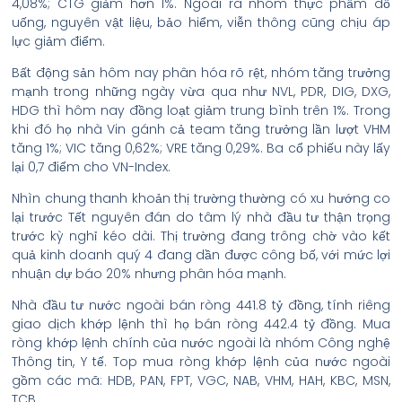
4,08%; CTG giảm hơn 1%. Ngoài ra nhóm thực phẩm đồ
uống, nguyên vật liệu, bảo hiểm, viễn thông cũng chịu áp
lực giảm điểm.
Bất động sản hôm nay phân hóa rõ rệt, nhóm tăng trưởng
mạnh trong những ngày vừa qua như NVL, PDR, DIG, DXG,
HDG thì hôm nay đồng loạt giảm trung bình trên 1%. Trong
khi đó họ nhà Vin gánh cả team tăng trưởng lần lượt VHM
tăng 1%; VIC tăng 0,62%; VRE tăng 0,29%. Ba cổ phiếu này lấy
lại 0,7 điểm cho VN-Index.
Nhìn chung thanh khoản thị trường thường có xu hướng co
lại trước Tết nguyên đán do tâm lý nhà đầu tư thận trọng
trước kỳ nghỉ kéo dài. Thị trường đang trông chờ vào kết
quả kinh doanh quý 4 đang dần được công bố, với mức lợi
nhuận dự báo 20% nhưng phân hóa mạnh.
Nhà đầu tư nước ngoài bán ròng 441.8 tỷ đồng, tính riêng
giao dịch khớp lệnh thì họ bán ròng 442.4 tỷ đồng. Mua
ròng khớp lệnh chính của nước ngoài là nhóm Công nghệ
Thông tin, Y tế. Top mua ròng khớp lệnh của nước ngoài
gồm các mã: HDB, PAN, FPT, VGC, NAB, VHM, HAH, KBC, MSN,
TCB.