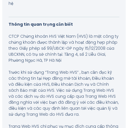
hệ
Thông tin quan trọng cần biết
CTCP Chứng khoán HVS Việt Nam (HVS) là một công ty
chứng khoán được thành lập và hoạt động hợp pháp
theo Giấy phép số 99/UBCK-GP ngày 15/12/2008 của
UBCKNN, có trụ sở chính tại: Tầng 4, số 2 Liễu Giai,
Phường Ngọc Hà, TP Hà Nội
Trước khi sử dụng “Trang Web HVS” , bạn cần đọc kỹ
các thông tin tại Hợp đồng mở tài khoản, Điều khoản
và điều kiện của HVS, Điều khoản Dịch vụ và Chính
sách Bảo mật của HVS. Việc sử dụng Trang Web HVS
và các dịch vụ do HVS cung cấp qua Trang Web HVS
đồng nghĩa với việc bạn đã đồng ý với các điều khoản,
điều kiện và các quy định liên quan tới việc quản lý và
sử dụng Trang Web do HVS đưa ra.
Trang Web HVS chỉ phục vụ mục đích cung cấp thông