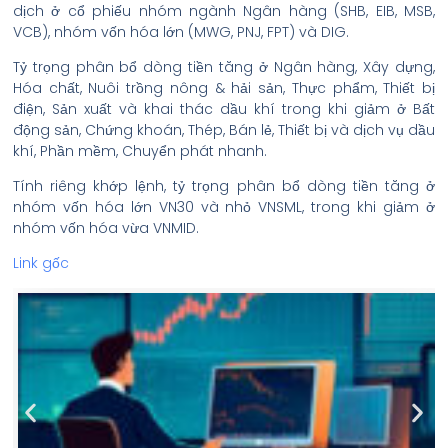
dịch ở cổ phiếu nhóm ngành Ngân hàng (SHB, EIB, MSB,
VCB), nhóm vốn hóa lớn (MWG, PNJ, FPT) và DIG.
Tỷ trọng phân bổ dòng tiền tăng ở Ngân hàng, Xây dựng,
Hóa chất, Nuôi trồng nông & hải sản, Thực phẩm, Thiết bị
điện, Sản xuất và khai thác dầu khí trong khi giảm ở Bất
động sản, Chứng khoán, Thép, Bán lẻ, Thiết bị và dịch vụ dầu
khí, Phần mềm, Chuyển phát nhanh.
Tính riêng khớp lệnh, tỷ trọng phân bổ dòng tiền tăng ở
nhóm vốn hóa lớn VN30 và nhỏ VNSML, trong khi giảm ở
nhóm vốn hóa vừa VNMID.
Link gốc