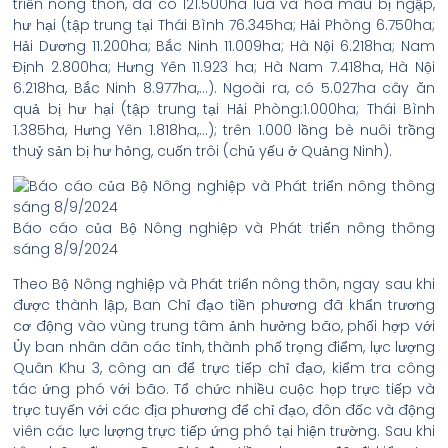
triển nông thôn, đã có 121.500ha lúa và hoa màu bị ngập,
hư hại (tập trung tại Thái Bình 76.345ha; Hải Phòng 6.750ha;
Hải Dương 11.200ha; Bắc Ninh 11.009ha; Hà Nội 6.218ha; Nam
Định 2.800ha; Hưng Yên 11.923 ha; Hà Nam 7.418ha, Hà Nội
6.218ha, Bắc Ninh 8.977ha,…). Ngoài ra, có 5.027ha cây ăn
quả bị hư hại (tập trung tại Hải Phòng:1.000ha; Thái Bình
1.385ha, Hưng Yên 1.818ha,…); trên 1.000 lồng bè nuôi trồng
thuỷ sản bị hư hỏng, cuốn trôi (chủ yếu ở Quảng Ninh).
Báo cáo của Bộ Nông nghiệp và Phát triển nông thông
sáng 8/9/2024
Theo Bộ Nông nghiệp và Phát triển nông thôn, ngay sau khi
được thành lập, Ban Chỉ đạo tiền phương đã khẩn trương
cơ động vào vùng trung tâm ảnh hưởng bão, phối hợp với
Ủy ban nhân dân các tỉnh, thành phố trọng điểm, lực lượng
Quân Khu 3, công an để trực tiếp chỉ đạo, kiểm tra công
tác ứng phó với bão. Tổ chức nhiều cuộc họp trực tiếp và
trực tuyến với các địa phương để chỉ đạo, đôn đốc và động
viên các lực lượng trực tiếp ứng phó tại hiện trường. Sau khi