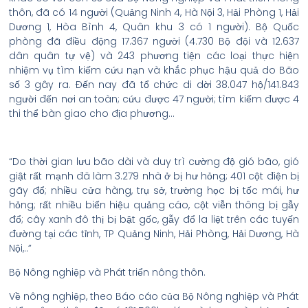
thôn, đã có 14 người (Quảng Ninh 4, Hà Nội 3, Hải Phòng 1, Hải
Dương 1, Hòa Bình 4, Quân khu 3 có 1 người). Bộ Quốc
phòng đã điều động 17.367 người (4.730 Bộ đội và 12.637
dân quân tự vệ) và 243 phương tiện các loại thực hiện
nhiệm vụ tìm kiếm cứu nạn và khắc phục hậu quả do Bão
số 3 gây ra. Đến nay đã tổ chức di dời 38.047 hộ/141.843
người đến nơi an toàn; cứu được 47 người; tìm kiếm được 4
thi thể bàn giao cho địa phương…
“Do thời gian lưu bão dài và duy trì cường độ gió bão, gió
giật rất mạnh đã làm 3.279 nhà ở bị hư hỏng; 401 cột điện bị
gãy đổ; nhiều cửa hàng, trụ sở, trường học bị tốc mái, hư
hỏng; rất nhiều biển hiệu quảng cáo, cột viễn thông bị gẫy
đổ; cây xanh đô thị bị bật gốc, gẫy đổ la liệt trên các tuyến
đường tại các tỉnh, TP Quảng Ninh, Hải Phòng, Hải Dương, Hà
Nội,..”
Bộ Nông nghiệp và Phát triển nông thôn.
Về nông nghiệp, theo Báo cáo của Bộ Nông nghiệp và Phát