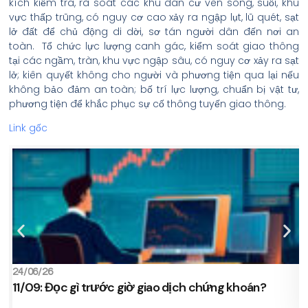
kích kiểm tra, rà soát các khu dân cư ven sông, suối, khu
vực thấp trũng, có nguy cơ cao xảy ra ngập lụt, lũ quét, sạt
lở đất để chủ động di dời, sơ tán người dân đến nơi an
toàn. Tổ chức lực lượng canh gác, kiểm soát giao thông
tại các ngầm, tràn, khu vực ngập sâu, có nguy cơ xảy ra sạt
lở; kiên quyết không cho người và phương tiện qua lại nếu
không bảo đảm an toàn; bố trí lực lượng, chuẩn bị vật tư,
phương tiện để khắc phục sự cố thông tuyến giao thông.
Link gốc
24/06/26
2
11/09: Đọc gì trước giờ giao dịch chứng khoán?
s