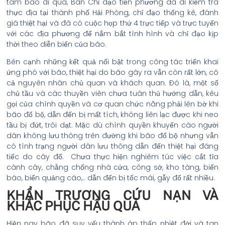
tâm bão đi qua, Ban Chỉ đạo tiền phương đã đi kiểm tra
thực địa tại thành phố Hải Phòng, chỉ đạo thống kê, đánh
giá thiệt hại và đã có cuộc họp thứ 4 trực tiếp và trực tuyến
với các địa phương để nắm bắt tình hình và chỉ đạo kịp
thời theo diễn biến của bão.
Bên cạnh những kết quả nổi bật trong công tác triển khai
ứng phó với bão, thiệt hại do bão gây ra vẫn còn rất lớn, có
cả nguyên nhân chủ quan và khách quan. Đó là, một số
chủ tầu và các thuyền viên chưa tuân thủ hướng dẫn, kêu
gọi của chính quyền và cơ quan chức năng phải lên bờ khi
bão đổ bộ, dẫn đến bị mất tích, không liên lạc được khi neo
tầu bị đứt, trôi dạt. Mặc dù chính quyền khuyến cáo người
dân không lưu thông trên đường khi bão đổ bộ nhưng vẫn
có tình trạng người dân lưu thông dẫn đến thiệt hại đáng
tiếc do cây đổ. Chưa thực hiện nghiêm túc việc cắt tỉa
cành cây, chằng chống nhà cửa, công sở, kho tàng, biển
báo, biển quảng cáo,.. dẫn đến bị tốc mái, gẫy đổ rất nhiều.
KHẨN TRƯƠNG CỨU NẠN VÀ
KHẮC PHỤC HẬU QUẢ
Hiện nay bão đã suy yếu thành áp thấp nhiệt đới và tan