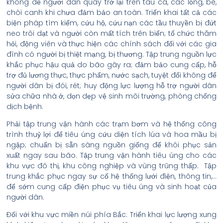
không để người dân quay trở lại trên tàu cá, các lồng, bè,
chòi canh khi chưa đảm bảo an toàn. Triển khai tất cả các
biện pháp tìm kiếm, cứu hộ, cứu nạn các tầu thuyền bị đứt
neo trôi dạt và người còn mất tích trên biển; tổ chức thăm
hỏi, động viên và thực hiện các chính sách đối với các gia
đình có người bị thiệt mạng, bị thương. Tập trung nguồn lực
khắc phục hậu quả do bão gây ra; đảm bảo cung cấp, hỗ
trợ đủ lương thực, thực phẩm, nước sạch, tuyệt đối không để
người dân bị đói, rét; huy động lực lượng hỗ trợ người dân
sửa chữa nhà ở, dọn dẹp vệ sinh môi trường, phòng chống
dịch bệnh.
Phải tập trung vận hành các trạm bơm và hệ thống công
trình thuỷ lợi để tiêu úng cứu diện tích lúa và hoa mầu bị
ngập; chuẩn bị sẵn sàng nguồn giống để khôi phục sản
xuất ngay sau bão. Tập trung vận hành tiêu úng cho các
khu vực đô thị, khu công nghiệp và vùng trũng thấp. Tập
trung khắc phục ngay sự cố hệ thống lưới điện, thông tin,…
để sớm cung cấp điện phục vụ tiêu úng và sinh hoạt của
người dân.
Đối với khu vực miền núi phía Bắc: Triển khai lực lượng xung