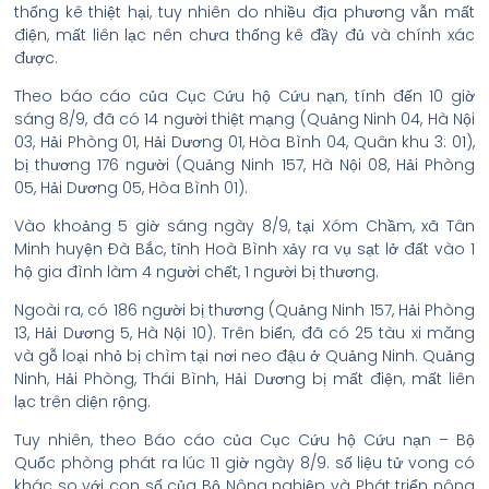
thống kê thiệt hại, tuy nhiên do nhiều địa phương vẫn mất
điện, mất liên lạc nên chưa thống kê đầy đủ và chính xác
được.
Theo báo cáo của Cục Cứu hộ Cứu nạn, tính đến 10 giờ
sáng 8/9, đã có 14 người thiệt mạng (Quảng Ninh 04, Hà Nội
03, Hải Phòng 01, Hải Dương 01, Hòa Bình 04, Quân khu 3: 01),
bị thương 176 người (Quảng Ninh 157, Hà Nội 08, Hải Phòng
05, Hải Dương 05, Hòa Bình 01).
Vào khoảng 5 giờ sáng ngày 8/9, tại Xóm Chầm, xã Tân
Minh huyện Đà Bắc, tỉnh Hoà Bình xảy ra vụ sạt lở đất vào 1
hộ gia đình làm 4 người chết, 1 người bị thương.
Ngoài ra, có 186 người bị thương (Quảng Ninh 157, Hải Phòng
13, Hải Dương 5, Hà Nội 10). Trên biển, đã có 25 tàu xi măng
và gỗ loại nhỏ bị chìm tại nơi neo đậu ở Quảng Ninh. Quảng
Ninh, Hải Phòng, Thái Bình, Hải Dương bị mất điện, mất liên
lạc trên diện rộng.
Tuy nhiên, theo Báo cáo của Cục Cứu hộ Cứu nạn – Bộ
Quốc phòng phát ra lúc 11 giờ ngày 8/9. số liệu tử vong có
khác so với con số của Bộ Nông nghiệp và Phát triển nông