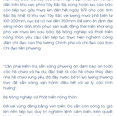
dần trên khu vực phía Tây Bắc Bộ, song hoàn lưu của bão
còn tiếp tục gây mưa lớn đến hết ngày 9/9 cho các tỉnh
Bắc Bộ, nhất là khu vực Tây Bắc với lượng mưa phổ biến từ
100-200mm, cục bộ có nơi đến 350mm. Để sớm ổn định đời
sống nhân dân, khôi phục sản xuất, đồng thời triển khai ứng
phó với mưa lớn sau bão, Bộ Nông nghiệp và Phát triển
nông thôn yêu cầu cần tiếp tục thực hiện nghiêm Công
điện chỉ đạo của Thủ tướng Chính phủ và chỉ đạo của Ban
Chỉ đạo tiền phương.
“Cần phải kiểm tra, sẵn sàng phương án đảm bảo an toàn
các hồ chứa và hạ du, đặc biệt là các hồ chứa thủy điện
nhỏ, hồ chứa xung yếu, đã đầy nước; bố trí lực lượng thường
trực để sẵn sàng vận hành điều tiết và xử lý các tình
huống”.
Bộ Nông nghiệp và Phát triển nông thôn.
Đối với vùng đồng bằng, ven biển: Do vẫn còn sóng to, gió
lớn nên tiếp tục duy trì nghiêm lệnh cấm biển; kiên quyết