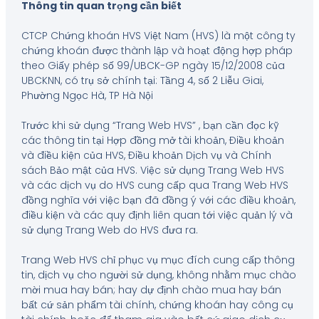
Thông tin quan trọng cần biết
CTCP Chứng khoán HVS Việt Nam (HVS) là một công ty
chứng khoán được thành lập và hoạt động hợp pháp
theo Giấy phép số 99/UBCK-GP ngày 15/12/2008 của
UBCKNN, có trụ sở chính tại: Tầng 4, số 2 Liễu Giai,
Phường Ngọc Hà, TP Hà Nội
Trước khi sử dụng “Trang Web HVS” , bạn cần đọc kỹ
các thông tin tại Hợp đồng mở tài khoản, Điều khoản
và điều kiện của HVS, Điều khoản Dịch vụ và Chính
sách Bảo mật của HVS. Việc sử dụng Trang Web HVS
và các dịch vụ do HVS cung cấp qua Trang Web HVS
đồng nghĩa với việc bạn đã đồng ý với các điều khoản,
điều kiện và các quy định liên quan tới việc quản lý và
sử dụng Trang Web do HVS đưa ra.
Trang Web HVS chỉ phục vụ mục đích cung cấp thông
tin, dịch vụ cho người sử dụng, không nhằm mục chào
mời mua hay bán; hay dự định chào mua hay bán
bất cứ sản phẩm tài chính, chứng khoán hay công cụ