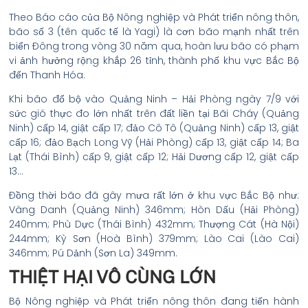
Theo Báo cáo của Bộ Nông nghiệp và Phát triển nông thôn,
bão số 3 (tên quốc tế là Yagi) là cơn bão mạnh nhất trên
biển Đông trong vòng 30 năm qua, hoàn lưu bão có phạm
vi ảnh hưởng rộng khắp 26 tỉnh, thành phố khu vực Bắc Bộ
đến Thanh Hóa.
Khi bão đổ bộ vào Quảng Ninh – Hải Phòng ngày 7/9 với
sức gió thực đo lớn nhất trên đất liền tại Bãi Cháy (Quảng
Ninh) cấp 14, giật cấp 17; đảo Cô Tô (Quảng Ninh) cấp 13, giật
cấp 16; đảo Bạch Long Vỹ (Hải Phòng) cấp 13, giật cấp 14; Ba
Lạt (Thái Bình) cấp 9, giật cấp 12; Hải Dương cấp 12, giật cấp
13…
Đồng thời bão đã gây mưa rất lớn ở khu vực Bắc Bộ như:
Vàng Danh (Quảng Ninh) 346mm; Hòn Dấu (Hải Phòng)
240mm; Phù Dực (Thái Bình) 432mm; Thượng Cát (Hà Nội)
244mm; Kỳ Sơn (Hoà Bình) 379mm; Lào Cai (Lào Cai)
346mm; Pú Dảnh (Sơn La) 349mm.
THIỆT HẠI VÔ CÙNG LỚN
Bộ Nông nghiệp và Phát triển nông thôn đang tiến hành