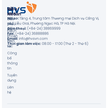
Về
Điều
HVS
Khoản
Hội sở:
Tầng 4, Trung tâm Thương mại Dịch vụ Cống Vị,
Giới
Biểu
số 2 Liễu Giai, Phường Ngọc Hà, TP Hà Nội
.
thiệu
phí
Điện thoại:
(+84-24) 38869999
công
Điều
Fax:
(+84-24) 36888886
ty
khoản
Email:
info@hvsvn.com
Tin
dịch
Thời gian làm việc:
08:00 - 17:00 (Thứ 2 - Thứ 6)
tức
vụ
Công
bố
thông
tin
Tuyển
dụng
Liên
hệ