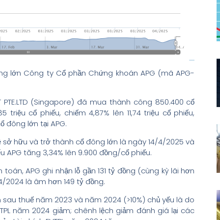
đông lớn Công ty Cổ phần Chứng khoán APG (mã APG-
T PTE.LTD (Singapore) đã mua thành công 850.400 cổ
triệu cổ phiếu, chiếm 4,87% lên 11,74 triệu cổ phiếu,
ổ đông lớn tại APG.
lệ sở hữu và trở thành cổ đông lớn là ngày 14/4/2025 và
iếu APG tăng 3,34% lên 9.900 đồng/cổ phiếu.
oán, APG ghi nhận lỗ gần 131 tỷ đồng (cùng kỳ lãi hơn
 4/2024 là âm hơn 149 tỷ đồng.
uận sau thuế năm 2023 và năm 2024 (>10%) chủ yếu là do
VTPL năm 2024 giảm; chênh lệch giảm đánh giá lại các