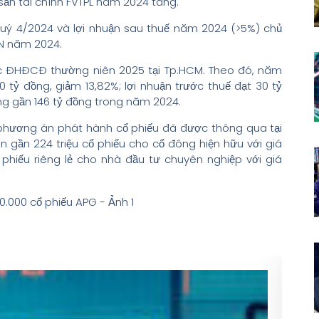
sản tài chính FVTPL năm 2024 tăng.
 quý 4/2024 và lợi nhuận sau thuế năm 2024 (>5%) chủ
DN năm 2024.
hức ĐHĐCĐ thường niên 2025 tại Tp.HCM. Theo đó, năm
 tỷ đồng, giảm 13,82%; lợi nhuận trước thuế đạt 30 tỷ
ặng gần 146 tỷ đồng trong năm 2024.
 phương án phát hành cổ phiếu đã được thông qua tại
 gần 224 triệu cổ phiếu cho cổ đông hiện hữu với giá
 phiếu riêng lẻ cho nhà đầu tư chuyên nghiệp với giá