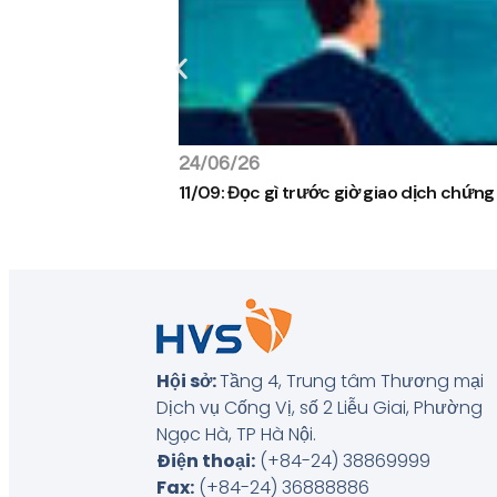
24/06/26
11/09: Đọc gì trước giờ giao dịch chứn
Hội sở:
Tầng 4, Trung tâm Thương mại
Dịch vụ Cống Vị, số 2 Liễu Giai, Phường
Ngọc Hà, TP Hà Nội
.
Điện thoại:
(+84-24) 38869999
Fax:
(+84-24) 36888886