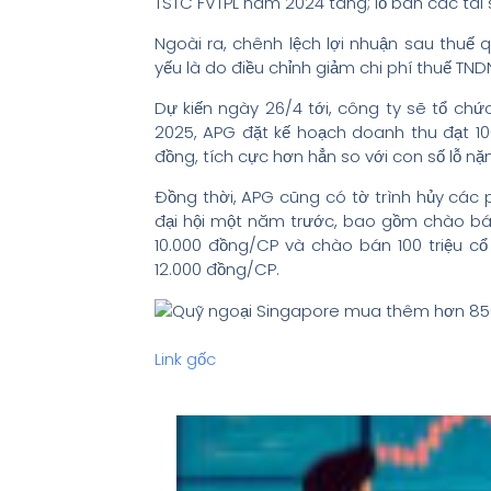
TSTC FVTPL năm 2024 tăng; lỗ bán các tài 
Ngoài ra, chênh lệch lợi nhuận sau thuế
yếu là do điều chỉnh giảm chi phí thuế TN
Dự kiến ngày 26/4 tới, công ty sẽ tổ c
2025, APG đặt kế hoạch doanh thu đạt 100
đồng, tích cực hơn hẳn so với con số lỗ n
Đồng thời, APG cũng có tờ trình hủy các
đại hội một năm trước, bao gồm chào bán
10.000 đồng/CP và chào bán 100 triệu cổ
12.000 đồng/CP.
Link gốc