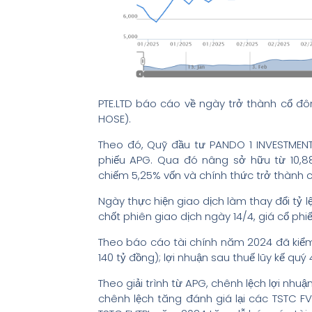
PTE.LTD báo cáo về ngày trở thành cổ 
HOSE).
Theo đó, Quỹ đầu tư PANDO 1 INVESTMEN
phiếu APG. Qua đó nâng sở hữu từ 10,885 
chiếm 5,25% vốn và chính thức trở thành c
Ngày thực hiện giao dịch làm thay đổi tỷ 
chốt phiên giao dịch ngày 14/4, giá cổ ph
Theo báo cáo tài chính năm 2024 đã kiểm t
140 tỷ đồng); lợi nhuận sau thuế lũy kế quý
Theo giải trình từ APG, chênh lệch lợi nh
chênh lệch tăng đánh giá lại các TSTC F