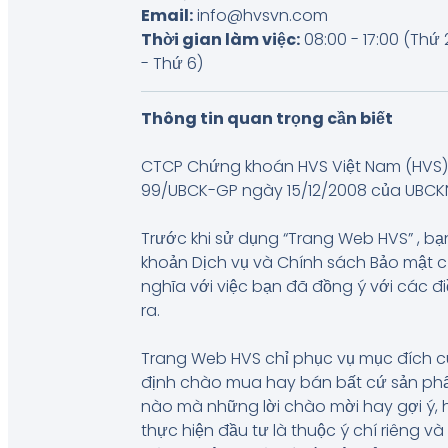
Email:
info@hvsvn.com
Thời gian làm việc:
08:00 - 17:00 (Thứ 
- Thứ 6)
Thông tin quan trọng cần biết
CTCP Chứng khoán HVS Việt Nam (HVS) 
99/UBCK-GP ngày 15/12/2008 của UBCKNN, 
Trước khi sử dụng “Trang Web HVS” , bạn
khoản Dịch vụ và Chính sách Bảo mật 
nghĩa với việc bạn đã đồng ý với các đ
ra.
Trang Web HVS chỉ phục vụ mục đích c
định chào mua hay bán bất cứ sản phẩm
nào mà những lời chào mời hay gợi ý, 
thực hiện đầu tư là thuộc ý chí riêng 