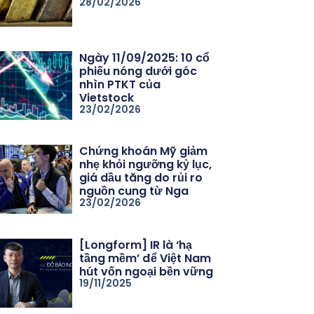
28/02/2026
Ngày 11/09/2025: 10 cổ
phiếu nóng dưới góc
nhìn PTKT của
Vietstock
23/02/2026
Chứng khoán Mỹ giảm
nhẹ khỏi ngưỡng kỷ lục,
giá dầu tăng do rủi ro
nguồn cung từ Nga
23/02/2026
[Longform] IR là ‘hạ
tầng mềm’ để Việt Nam
hút vốn ngoại bền vững
19/11/2025