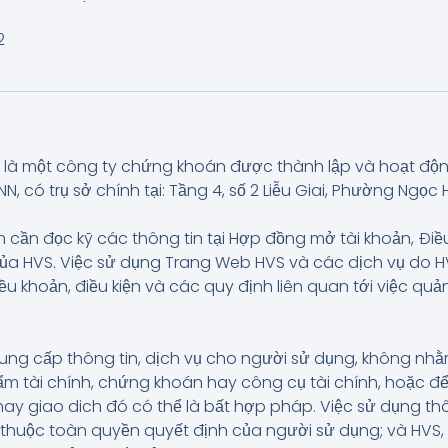
2
là một công ty chứng khoán được thành lập và hoạt độ
có trụ sở chính tại: Tầng 4, số 2 Liễu Giai, Phường Ngọc H
 cần đọc kỹ các thông tin tại Hợp đồng mở tài khoản, Điề
của HVS. Việc sử dụng Trang Web HVS và các dịch vụ do
iều khoản, điều kiện và các quy định liên quan tới việc q
ung cấp thông tin, dịch vụ cho người sử dụng, không n
 tài chính, chứng khoán hay công cụ tài chính, hoặc để
hay giao dich đó có thể là bất hợp pháp. Việc sử dụng t
và thuộc toàn quyền quyết định của người sử dụng; và HVS