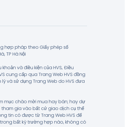
ng hợp pháp theo Giấy phép số
à, TP Hà Nội
u khoản và điều kiện của HVS, Điều
 HVS cung cấp qua Trang Web HVS đồng
uản lý và sử dụng Trang Web do HVS đưa
hằm mục chào mời mua hay bán; hay dự
 tham gia vào bất cứ giao dịch cụ thể
hông tin có được từ Trang Web HVS để
, trong bất kỳ trường hợp nào, không có