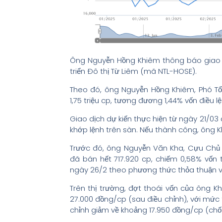
Ông Nguyễn Hồng Khiêm thông báo giao d
triển Đô thị Từ Liêm (mã NTL-HOSE).
Theo đó, ông Nguyễn Hồng Khiêm, Phó T
1,75 triệu cp, tương đương 1,44% vốn điều lệ
Giao dịch dự kiến thực hiện từ ngày 21/0
khớp lệnh trên sàn. Nếu thành công, ông K
Trước đó, ông Nguyễn Văn Kha, Cựu Chủ
đã bán hết 717.920 cp, chiếm 0,58% vốn
ngày 26/2 theo phương thức thỏa thuận v
Trên thị trường, đợt thoái vốn của ông Kh
27.000 đồng/cp (sau điều chỉnh), với mức
chỉnh giảm về khoảng 17.950 đồng/cp (chố