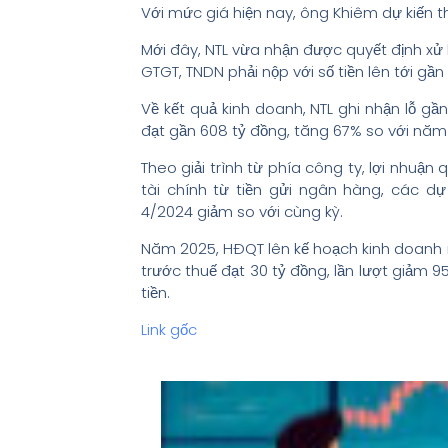
Với mức giá hiện nay, ông Khiêm dự kiến th
Mới đây, NTL vừa nhận được quyết định xử l
GTGT, TNDN phải nộp với số tiền lên tới gần 
Về kết quả kinh doanh, NTL ghi nhận lỗ gần
đạt gần 608 tỷ đồng, tăng 67% so với năm
Theo giải trình từ phía công ty, lợi nhuậ
tài chính từ tiền gửi ngân hàng, các dự
4/2024 giảm so với cùng kỳ.
Năm 2025, HĐQT lên kế hoạch kinh doanh n
trước thuế đạt 30 tỷ đồng, lần lượt giảm 
tiền.
Link gốc