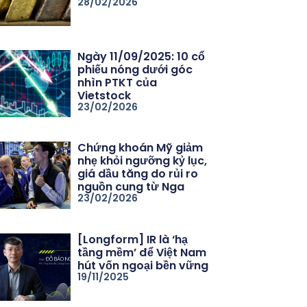
28/02/2026
Ngày 11/09/2025: 10 cổ
phiếu nóng dưới góc
nhìn PTKT của
Vietstock
23/02/2026
Chứng khoán Mỹ giảm
nhẹ khỏi ngưỡng kỷ lục,
giá dầu tăng do rủi ro
nguồn cung từ Nga
23/02/2026
[Longform] IR là ‘hạ
tầng mềm’ để Việt Nam
hút vốn ngoại bền vững
19/11/2025