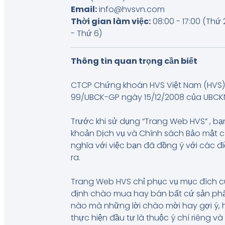
Email:
info@hvsvn.com
Thời gian làm việc:
08:00 - 17:00 (Thứ 
- Thứ 6)
Thông tin quan trọng cần biết
CTCP Chứng khoán HVS Việt Nam (HVS) 
99/UBCK-GP ngày 15/12/2008 của UBCKNN, 
Trước khi sử dụng “Trang Web HVS” , bạn
khoản Dịch vụ và Chính sách Bảo mật 
nghĩa với việc bạn đã đồng ý với các đ
ra.
Trang Web HVS chỉ phục vụ mục đích c
định chào mua hay bán bất cứ sản phẩm
nào mà những lời chào mời hay gợi ý, 
thực hiện đầu tư là thuộc ý chí riêng 