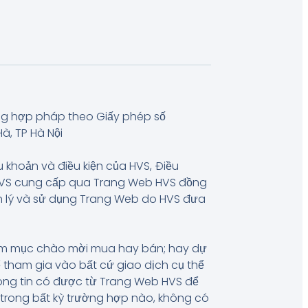
ng hợp pháp theo Giấy phép số
à, TP Hà Nội
u khoản và điều kiện của HVS, Điều
 HVS cung cấp qua Trang Web HVS đồng
uản lý và sử dụng Trang Web do HVS đưa
hằm mục chào mời mua hay bán; hay dự
 tham gia vào bất cứ giao dịch cụ thể
hông tin có được từ Trang Web HVS để
, trong bất kỳ trường hợp nào, không có