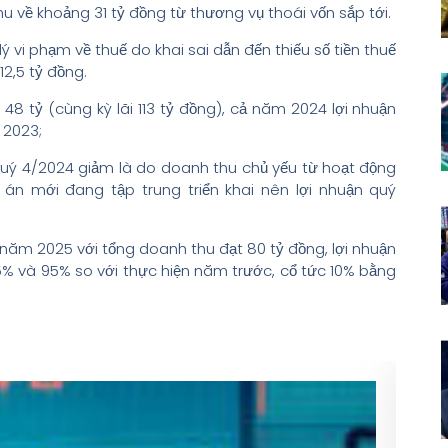
u về khoảng 31 tỷ đồng từ thương vụ thoái vốn sắp tới.
ý vi phạm về thuế do khai sai dẫn đến thiếu số tiền thuế
12,5 tỷ đồng.
 48 tỷ (cùng kỳ lãi 113 tỷ đồng), cả năm 2024 lợi nhuận
 2023;
n quý 4/2024 giảm là do doanh thu chủ yếu từ hoạt động
 án mới đang tập trung triển khai nên lợi nhuận quý
ăm 2025 với tổng doanh thu đạt 80 tỷ đồng, lợi nhuận
95% và 95% so với thực hiện năm trước, cổ tức 10% bằng