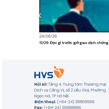
24/06/26
11/09: Đọc gì trước giờ giao dịch chứn
Hội sở:
Tầng 4, Trung tâm Thương mại
Dịch vụ Cống Vị, số 2 Liễu Giai, Phường
Ngọc Hà, TP Hà Nội
.
Điện thoại:
(+84-24) 38869999
Fax:
(+84-24) 36888886