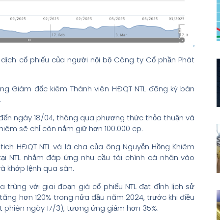
ịch cổ phiếu của người nội bộ Công ty Cổ phần Phát
ổng Giám đốc kiêm Thành viên HĐQT NTL đăng ký bán
.
3 đến ngày 18/04, thông qua phương thức thỏa thuận và
hiêm sẽ chỉ còn nắm giữ hơn 100.000 cp.
 tịch HĐQT NTL và là cha của ông Nguyễn Hồng Khiêm
 tại NTL nhằm đáp ứng nhu cầu tài chính cá nhân vào
à khớp lệnh qua sàn.
a trùng với giai đoạn giá cổ phiếu NTL đạt đỉnh lịch sử
 tăng hơn 120% trong nửa đầu năm 2024, trước khi điều
t phiên ngày 17/3), tương ứng giảm hơn 35%.