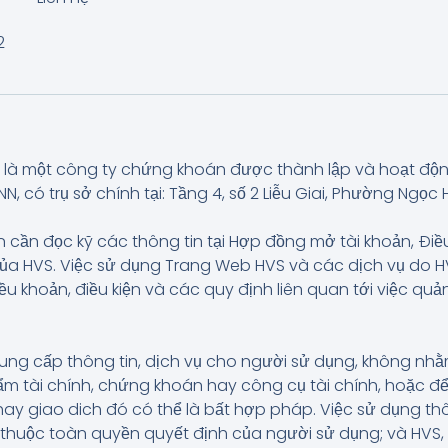
2
là một công ty chứng khoán được thành lập và hoạt độ
có trụ sở chính tại: Tầng 4, số 2 Liễu Giai, Phường Ngọc H
 cần đọc kỹ các thông tin tại Hợp đồng mở tài khoản, Điề
của HVS. Việc sử dụng Trang Web HVS và các dịch vụ do
iều khoản, điều kiện và các quy định liên quan tới việc q
ung cấp thông tin, dịch vụ cho người sử dụng, không n
 tài chính, chứng khoán hay công cụ tài chính, hoặc để
hay giao dich đó có thể là bất hợp pháp. Việc sử dụng t
và thuộc toàn quyền quyết định của người sử dụng; và HVS