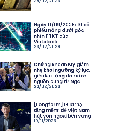
28/02/2026
Ngày 11/09/2025: 10 cổ
phiếu nóng dưới góc
nhìn PTKT của
Vietstock
23/02/2026
Chứng khoán Mỹ giảm
nhẹ khỏi ngưỡng kỷ lục,
giá dầu tăng do rủi ro
nguồn cung từ Nga
23/02/2026
[Longform] IR là ‘hạ
tầng mềm’ để Việt Nam
hút vốn ngoại bền vững
19/11/2025