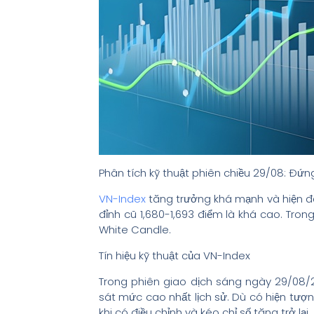
Phân tích kỹ thuật phiên chiều 29/08: Đứn
VN-Index
tăng trưởng khá mạnh và hiện đ
đỉnh cũ 1,680-1,693 điểm là khá cao. Trong
White Candle.
Tín hiệu kỹ thuật của VN-Index
Trong phiên giao dịch sáng ngày 29/08/
sát mức cao nhất lịch sử. Dù có hiện tượn
khi có điều chỉnh và kéo chỉ số tăng trở lại.