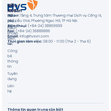
Về
Điều
HVS
Khoản
Hội sở:
Tầng 4, Trung tâm Thương mại Dịch vụ Cống Vị,
Giới
Biểu
số 2 Liễu Giai, Phường Ngọc Hà, TP Hà Nội
.
thiệu
phí
Điện thoại:
(+84-24) 38869999
công
Điều
Fax:
(+84-24) 36888886
ty
khoản
Email:
info@hvsvn.com
Tin
dịch
Thời gian làm việc:
08:00 - 17:00 (Thứ 2 - Thứ 6)
tức
vụ
Công
bố
thông
tin
Tuyển
dụng
Liên
hệ
Thông tin quan trọng cần biết