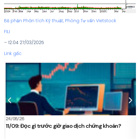
Bộ phận Phân tích Kỹ thuật, Phòng Tư vấn Vietstock
FILI
– 12:04 27/03/2025
Link gốc
24/06/26
2
11/09: Đọc gì trước giờ giao dịch chứng khoán?
s