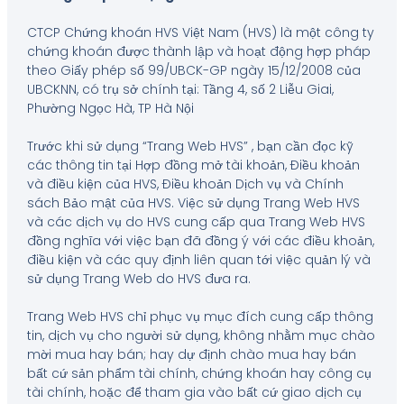
CTCP Chứng khoán HVS Việt Nam (HVS) là một công ty
chứng khoán được thành lập và hoạt động hợp pháp
theo Giấy phép số 99/UBCK-GP ngày 15/12/2008 của
UBCKNN, có trụ sở chính tại: Tầng 4, số 2 Liễu Giai,
Phường Ngọc Hà, TP Hà Nội
Trước khi sử dụng “Trang Web HVS” , bạn cần đọc kỹ
các thông tin tại Hợp đồng mở tài khoản, Điều khoản
và điều kiện của HVS, Điều khoản Dịch vụ và Chính
sách Bảo mật của HVS. Việc sử dụng Trang Web HVS
và các dịch vụ do HVS cung cấp qua Trang Web HVS
đồng nghĩa với việc bạn đã đồng ý với các điều khoản,
điều kiện và các quy định liên quan tới việc quản lý và
sử dụng Trang Web do HVS đưa ra.
Trang Web HVS chỉ phục vụ mục đích cung cấp thông
tin, dịch vụ cho người sử dụng, không nhằm mục chào
mời mua hay bán; hay dự định chào mua hay bán
bất cứ sản phẩm tài chính, chứng khoán hay công cụ
tài chính, hoặc để tham gia vào bất cứ giao dịch cụ