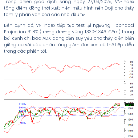
Trong phiên giao dịch sáng ngày 27/03/2025, VN-Index
tăng điểm đồng thời xuất hiện mẫu hình nến Doji cho thấy
tâm lý phân vân của các nhà đầu tư.
Bên cạnh đó, VN-Index tiếp tục test lại ngưỡng Fibonacci
Projection 61.8% (tương đương vùng 1,330-1,345 điểm) trong
bối cảnh chỉ báo ADX đang dần suy yếu cho thấy diễn biến
giằng co với các phiên tăng giảm đan xen có thể tiếp diễn
trong các phiên tới.