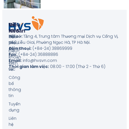
Về
Điều
HVS
Khoản
Hội sở:
Tầng 4, Trung tâm Thương mại Dịch vụ Cống Vị,
Giới
Biểu
số 2 Liễu Giai, Phường Ngọc Hà, TP Hà Nội
.
thiệu
phí
Điện thoại:
(+84-24) 38869999
công
Điều
Fax:
(+84-24) 36888886
ty
khoản
Email:
info@hvsvn.com
Tin
dịch
Thời gian làm việc:
08:00 - 17:00 (Thứ 2 - Thứ 6)
tức
vụ
Công
bố
thông
tin
Tuyển
dụng
Liên
hệ