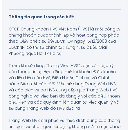
Thông tin quan trọng cần biết
CTCP Chứng khoán HVS Việt Nam (HVS) là một công ty
chứng khoán được thành lập và hoạt động hợp pháp
theo Giấy phép số 99/UBCK-GP ngày 15/12/2008 của
UBCKNN, có trụ sở chính tại: Tầng 4, số 2 Liễu Giai,
Phường Ngọc Hà, TP Hà Nội
Trước khi sử dụng “Trang Web HVS” , bạn cần đọc kỹ
các thông tin tại Hợp đồng mở tài khoản, Điều khoản
và điều kiện của HVS, Điều khoản Dịch vụ và Chính
sách Bảo mật của HVS. Việc sử dụng Trang Web HVS
và các dịch vụ do HVS cung cấp qua Trang Web HVS
đồng nghĩa với việc bạn đã đồng ý với các điều khoản,
điều kiện và các quy định liên quan tới việc quản lý và
sử dụng Trang Web do HVS đưa ra.
Trang Web HVS chỉ phục vụ mục đích cung cấp thông
tin, dịch vụ cho người sử dụng, không nhằm mục chào