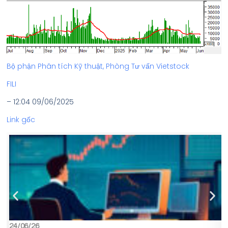
Bộ phận Phân tích Kỹ thuật, Phòng Tư vấn Vietstock
FILI
– 12:04 09/06/2025
Link gốc
24/06/26
2