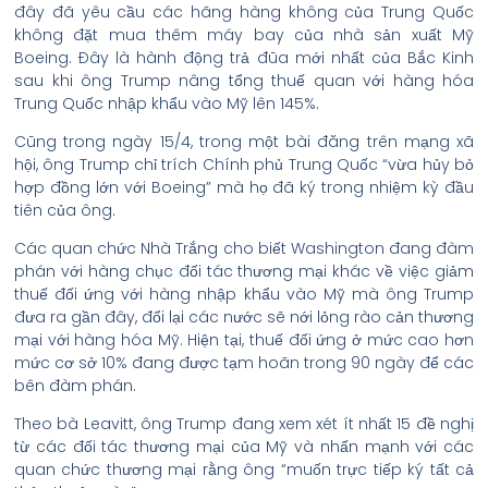
đây đã yêu cầu các hãng hàng không của Trung Quốc
không đặt mua thêm máy bay của nhà sản xuất Mỹ
Boeing. Đây là hành động trả đũa mới nhất của Bắc Kinh
sau khi ông Trump nâng tổng thuế quan với hàng hóa
Trung Quốc nhập khẩu vào Mỹ lên 145%.
Cũng trong ngày 15/4, trong một bài đăng trên mạng xã
hội, ông Trump chỉ trích Chính phủ Trung Quốc “vừa hủy bỏ
hợp đồng lớn với Boeing” mà họ đã ký trong nhiệm kỳ đầu
tiên của ông.
Các quan chức Nhà Trắng cho biết Washington đang đàm
phán với hàng chục đối tác thương mại khác về việc giảm
thuế đối ứng với hàng nhập khẩu vào Mỹ mà ông Trump
đưa ra gần đây, đổi lại các nước sẽ nới lỏng rào cản thương
mại với hàng hóa Mỹ. Hiện tại, thuế đối ứng ở mức cao hơn
mức cơ sở 10% đang được tạm hoãn trong 90 ngày để các
bên đàm phán.
Theo bà Leavitt, ông Trump đang xem xét ít nhất 15 đề nghị
từ các đối tác thương mại của Mỹ và nhấn mạnh với các
quan chức thương mại rằng ông “muốn trực tiếp ký tất cả