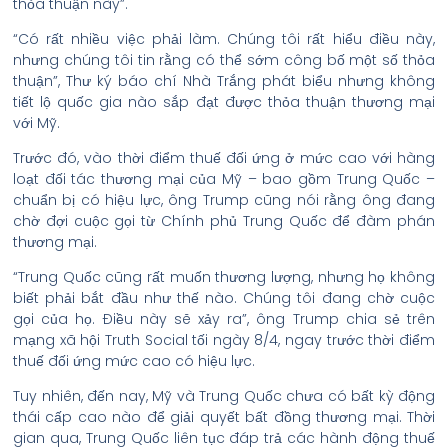
thỏa thuận này”.
“Có rất nhiều việc phải làm. Chúng tôi rất hiểu điều này,
nhưng chúng tôi tin rằng có thể sớm công bố một số thỏa
thuận”, Thư ký báo chí Nhà Trắng phát biểu nhưng không
tiết lộ quốc gia nào sắp đạt được thỏa thuận thương mại
với Mỹ.
Trước đó, vào thời điểm thuế đối ứng ở mức cao với hàng
loạt đối tác thương mại của Mỹ – bao gồm Trung Quốc –
chuẩn bị có hiệu lực, ông Trump cũng nói rằng ông đang
chờ đợi cuộc gọi từ Chính phủ Trung Quốc để đàm phán
thương mại.
“Trung Quốc cũng rất muốn thương lượng, nhưng họ không
biết phải bắt đầu như thế nào. Chúng tôi đang chờ cuộc
gọi của họ. Điều này sẽ xảy ra”, ông Trump chia sẻ trên
mạng xã hội Truth Social tối ngày 8/4, ngay trước thời điểm
thuế đối ứng mức cao có hiệu lực.
Tuy nhiên, đến nay, Mỹ và Trung Quốc chưa có bất kỳ động
thái cấp cao nào để giải quyết bất đồng thương mại. Thời
gian qua, Trung Quốc liên tục đáp trả các hành động thuế