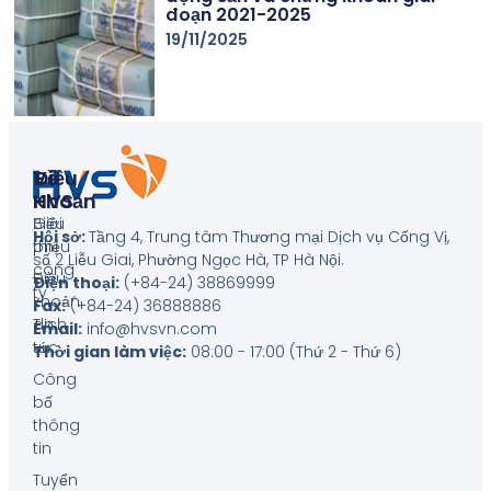
đoạn 2021-2025
19/11/2025
Về
Điều
HVS
Khoản
Giới
Biểu
Hội sở:
Tầng 4, Trung tâm Thương mại Dịch vụ Cống Vị,
thiệu
phí
số 2 Liễu Giai, Phường Ngọc Hà, TP Hà Nội
.
công
Điều
Điện thoại:
(+84-24) 38869999
ty
khoản
Fax:
(+84-24) 36888886
Tin
dịch
Email:
info@hvsvn.com
tức
vụ
Thời gian làm việc:
08:00 - 17:00 (Thứ 2 - Thứ 6)
Công
bố
thông
tin
Tuyển