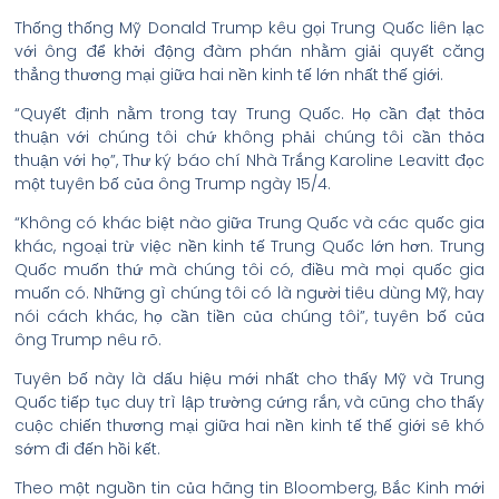
Thống thống Mỹ Donald Trump kêu gọi Trung Quốc liên lạc
với ông để khởi động đàm phán nhằm giải quyết căng
thẳng thương mại giữa hai nền kinh tế lớn nhất thế giới.
“Quyết định nằm trong tay Trung Quốc. Họ cần đạt thỏa
thuận với chúng tôi chứ không phải chúng tôi cần thỏa
thuận với họ”, Thư ký báo chí Nhà Trắng Karoline Leavitt đọc
một tuyên bố của ông Trump ngày 15/4.
“Không có khác biệt nào giữa Trung Quốc và các quốc gia
khác, ngoại trừ việc nền kinh tế Trung Quốc lớn hơn. Trung
Quốc muốn thứ mà chúng tôi có, điều mà mọi quốc gia
muốn có. Những gì chúng tôi có là người tiêu dùng Mỹ, hay
nói cách khác, họ cần tiền của chúng tôi”, tuyên bố của
ông Trump nêu rõ.
Tuyên bố này là dấu hiệu mới nhất cho thấy Mỹ và Trung
Quốc tiếp tục duy trì lập trường cứng rắn, và cũng cho thấy
cuộc chiến thương mại giữa hai nền kinh tế thế giới sẽ khó
sớm đi đến hồi kết.
Theo một nguồn tin của hãng tin Bloomberg, Bắc Kinh mới