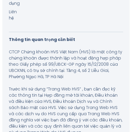
dụng
Liên
hệ
Thông tin quan trọng cần biết
CTCP Chứng khoán HVS Việt Nam (HVS) là một công ty
chứng khoán được thành lập và hoạt động hợp pháp
theo Giấy phép số 99/UBCK-GP ngày 15/12/2008 của
UBCKNN, có trụ sở chính tại: Tầng 4, số 2 Liễu Giai,
Phường Ngọc Hà, TP Hà Nội
Trước khi sử dụng “Trang Web HVS” , bạn cần đọc kỹ
các thông tin tại Hợp đồng mở tài khoản, Điều khoản
và điều kiện của HVS, Điều khoản Dịch vụ và Chính
sách Bảo mật của HVS. Việc sử dụng Trang Web HVS
và các dịch vụ do HVS cung cấp qua Trang Web HVS
đồng nghĩa với việc bạn đã đồng ý với các điều khoản,
điều kiện và các quy định liên quan tới việc quản lý và