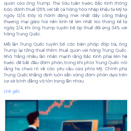
quan của ông Trump. Thứ Sáu tuần trước, Bắc Kinh thông
báo đánh thuế 125% với tất cả hàng hóa nhập khẩu từ Mỹ từ
ngày 12/4. Đây là hành động mới nhất đẩy căng thẳng
thương mại giữa hai nền kinh tế lớn nhất leo thang kể từ
ngày 2/4, khi ông Trump tuyên bố áp thuế đối ứng 34% với
hàng Trung Quốc.
Mỗi lần Trung Quốc tuyên bố các biện pháp đáp trả, ông
Trump lại tăng thuế thêm thuế quan với hàng Trung Quốc.
Nhà Trắng nhiều lần nhấn mạnh rằng Bắc Kinh phải liên hệ
trước để bắt đầu đàm phán, trong khi phía Trung Quốc nói
rằng họ chưa rõ về các yêu cầu của phía Mỹ. Chính phủ
Trung Quốc khẳng định luôn sẵn sàng đàm phán dựa trên
cơ sở bình đẳng và tôn trọng lẫn nhau.
Link gốc