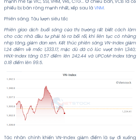
mạnh mẽ tại VIC, SSI, VHM, VRE, CTG… Ở chiều bán, VCB là cổ
phiếu bị bán ròng mạnh nhất, xếp sau là
VNM
.
Phiên sáng: Tàu lượn siêu tốc
Phiên giao dịch buổi sáng của thị trường rất biết cách làm
cho các nhà đầu tư phải tỏ ra bối rối, khi liên tục có những
nhịp tăng, giảm đan xen. Kết thúc phiên sáng, VN-Index giảm
1.24 điểm về mốc 1,333.17, mặc dù đã có lúc vượt trên 1,340;
HNX-Index tăng 0.57 điểm lên 242.44 và UPCoM-Index tăng
0.18 điểm lên 99.5.
Tác nhân chính khiến VN-Index giảm điểm là sự đi xuống