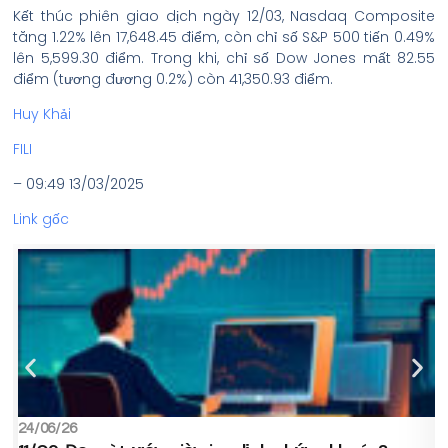
Kết thúc phiên giao dịch ngày 12/03, Nasdaq Composite
tăng 1.22% lên 17,648.45 điểm, còn chỉ số S&P 500 tiến 0.49%
lên 5,599.30 điểm. Trong khi, chỉ số Dow Jones mất 82.55
điểm (tương đương 0.2%) còn 41,350.93 điểm.
Huy Khải
FILI
– 09:49 13/03/2025
Link gốc
24/06/26
2