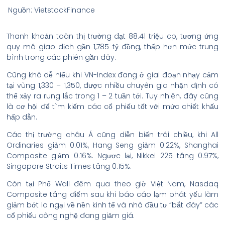
Nguồn: VietstockFinance
Thanh khoản toàn thị trường đạt 88.41 triệu cp, tương ứng
quy mô giao dịch gần 1,785 tỷ đồng, thấp hơn mức trung
bình trong các phiên gần đây.
Cũng khá dễ hiểu khi VN-Index đang ở giai đoạn nhạy cảm
tại vùng 1,330 – 1,350, được nhiều chuyên gia nhận định có
thể xảy ra rung lắc trong 1 – 2 tuần tới. Tuy nhiên, đây cũng
là cơ hội để tìm kiếm các cổ phiếu tốt với mức chiết khấu
hấp dẫn.
Các thị trường châu Á cũng diễn biến trái chiều, khi All
Ordinaries giảm 0.01%, Hang Seng giảm 0.22%, Shanghai
Composite giảm 0.16%. Ngược lại, Nikkei 225 tăng 0.97%,
Singapore Straits Times tăng 0.15%.
Còn tại Phố Wall đêm qua theo giờ Việt Nam, Nasdaq
Composite tăng điểm sau khi báo cáo lạm phát yếu làm
giảm bớt lo ngại về nền kinh tế và nhà đầu tư “bắt đáy” các
cổ phiếu công nghệ đang giảm giá.