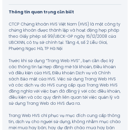
Thông tin quan trọng cần biết
CTCP Chứng khoán HVS Việt Nam (HVS) là một công ty
chứng khoán được thành lập và hoạt động hợp pháp
theo Giấy phép số 99/UBCK-GP ngày 15/12/2008 của
UBCKNN, có trụ sở chính tại: Tầng 4, số 2 Liễu Giai,
Phường Ngọc Hà, TP Hà Nội
Trước khi sử dụng “Trang Web HVS” , bạn cần đọc kỹ
các thông tin tại Hợp đồng mở tài khoản, Điều khoản
và điều kiện của HVS, Điều khoản Dịch vụ và Chính
sách Bảo mật của HVS. Việc sử dụng Trang Web HVS
và các dịch vụ do HVS cung cấp qua Trang Web HVS
đồng nghĩa với việc bạn đã đồng ý với các điều khoản,
điều kiện và các quy định liên quan tới việc quản lý và
sử dụng Trang Web do HVS đưa ra.
Trang Web HVS chỉ phục vụ mục đích cung cấp thông
tin, dịch vụ cho người sử dụng, không nhằm mục chào
mời mua hay bán; hay dự định chào mua hay bán