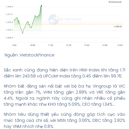
Nguồn: VietstockFinance
Sắc xanh cũng đang hiện diện trên HNX-Index khi tăng 1.71
điểm lên 243.58 và UPCoM-Index tăng 0.45 điểm lên 99.76.
Nhóm bất động sản nổi bật với bộ ba họ Vingroup là VIC
tăng trần gần 7%, VHM tăng gần 2.88% và VRE tăng gần
4.4%. Ngoài ra, ngành này cũng ghi nhận nhiều cổ phiếu
tăng mạnh khác như KHG tăng 5.09%, CEO tăng 1.34%…
Nhóm tiêu dùng thiết yếu cũng đóng góp tích cực vào
mức tăng của chỉ số, với MSN tăng 3.06%, DBC tăng 2.82%
hay VNM nhích nhẹ 0.8%.