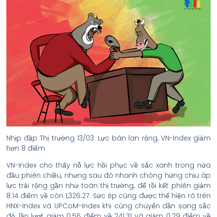
Nhịp đập Thị trường 13/03: Lực bán lan rộng, VN-Index giảm
hơn 8 điểm
VN-Index cho thấy nỗ lực hồi phục về sắc xanh trong nửa
đầu phiên chiều, nhưng sau đó nhanh chóng hứng chịu áp
lực trải rộng gần như toàn thị trường, để rồi kết phiên giảm
8.14 điểm về còn 1,326.27. Sức ép cũng được thể hiện rõ trên
HNX-Index và UPCoM-Index khi cũng chuyển dần sang sắc
đỏ, lần lượt giảm 0.56 điểm về 241.31 và giảm 0.29 điểm về