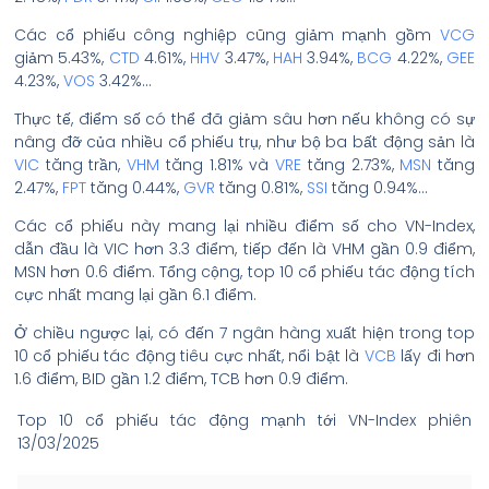
Các cổ phiếu công nghiệp cũng giảm mạnh gồm
VCG
giảm 5.43%,
CTD
4.61%,
HHV
3.47%,
HAH
3.94%,
BCG
4.22%,
GEE
4.23%,
VOS
3.42%…
Thực tế, điểm số có thể đã giảm sâu hơn nếu không có sự
nâng đỡ của nhiều cổ phiếu trụ, như bộ ba bất động sản là
VIC
tăng trần,
VHM
tăng 1.81% và
VRE
tăng 2.73%,
MSN
tăng
2.47%,
FPT
tăng 0.44%,
GVR
tăng 0.81%,
SSI
tăng 0.94%…
Các cổ phiếu này mang lại nhiều điểm số cho VN-Index,
dẫn đầu là VIC hơn 3.3 điểm, tiếp đến là VHM gần 0.9 điểm,
MSN hơn 0.6 điểm. Tổng cộng, top 10 cổ phiếu tác động tích
cực nhất mang lại gần 6.1 điểm.
Ở chiều ngược lại, có đến 7 ngân hàng xuất hiện trong top
10 cổ phiếu tác động tiêu cực nhất, nổi bật là
VCB
lấy đi hơn
1.6 điểm, BID gần 1.2 điểm, TCB hơn 0.9 điểm.
Top 10 cổ phiếu tác động mạnh tới VN-Index phiên
13/03/2025