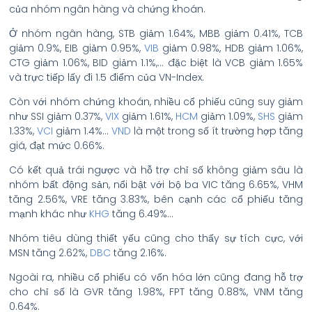
của nhóm ngân hàng và chứng khoán.
Ở nhóm ngân hàng, STB giảm 1.64%, MBB giảm 0.41%, TCB
giảm 0.9%, EIB giảm 0.95%,
VIB
giảm 0.98%, HDB giảm 1.06%,
CTG giảm 1.06%, BID giảm 1.1%,… đặc biệt là VCB giảm 1.65%
và trực tiếp lấy đi 1.5 điểm của VN-Index.
Còn với nhóm chứng khoán, nhiều cổ phiếu cũng suy giảm
như SSI giảm 0.37%,
VIX
giảm 1.61%,
HCM
giảm 1.09%,
SHS
giảm
1.33%,
VCI
giảm 1.4%…
VND
là một trong số ít trường hợp tăng
giá, đạt mức 0.66%.
Có kết quả trái ngược và hỗ trợ chỉ số không giảm sâu là
nhóm bất động sản, nổi bật với bộ ba VIC tăng 6.65%, VHM
tăng 2.56%, VRE tăng 3.83%, bên cạnh các cổ phiếu tăng
mạnh khác như
KHG
tăng 6.49%…
Nhóm tiêu dùng thiết yếu cũng cho thấy sự tích cực, với
MSN tăng 2.62%,
DBC
tăng 2.16%.
Ngoài ra, nhiều cổ phiếu có vốn hóa lớn cũng đang hỗ trợ
cho chỉ số là GVR tăng 1.98%, FPT tăng 0.88%, VNM tăng
0.64%.