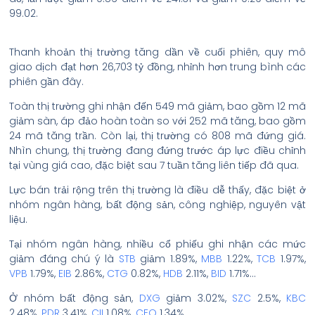
99.02.
Thanh khoản thị trường tăng dần về cuối phiên, quy mô
giao dịch đạt hơn 26,703 tỷ đồng, nhỉnh hơn trung bình các
phiên gần đây.
Toàn thị trường ghi nhận đến 549 mã giảm, bao gồm 12 mã
giảm sàn, áp đảo hoàn toàn so với 252 mã tăng, bao gồm
24 mã tăng trần. Còn lại, thị trường có 808 mã đứng giá.
Nhìn chung, thị trường đang đứng trước áp lực điều chỉnh
tại vùng giá cao, đặc biệt sau 7 tuần tăng liên tiếp đã qua.
Lực bán trải rộng trên thị trường là điều dễ thấy, đặc biệt ở
nhóm ngân hàng, bất động sản, công nghiệp, nguyên vật
liệu.
Tại nhóm ngân hàng, nhiều cổ phiếu ghi nhận các mức
giảm đáng chú ý là
STB
giảm 1.89%,
MBB
1.22%,
TCB
1.97%,
VPB
1.79%,
EIB
2.86%,
CTG
0.82%,
HDB
2.11%,
BID
1.71%…
Ở nhóm bất động sản,
DXG
giảm 3.02%,
SZC
2.5%,
KBC
2.48%,
PDR
3.41%,
CII
1.08%,
CEO
1.34%…