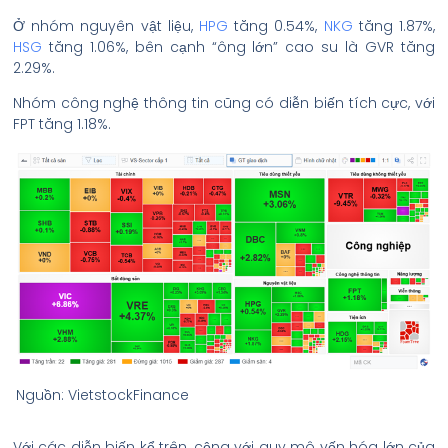
Ở nhóm nguyên vật liệu,
HPG
tăng 0.54%,
NKG
tăng 1.87%,
HSG
tăng 1.06%, bên cạnh “ông lớn” cao su là GVR tăng
2.29%.
Nhóm công nghệ thông tin cũng có diễn biến tích cực, với
FPT tăng 1.18%.
Nguồn: VietstockFinance
Với các diễn biến kể trên, cộng với quy mô vốn hóa lớn của