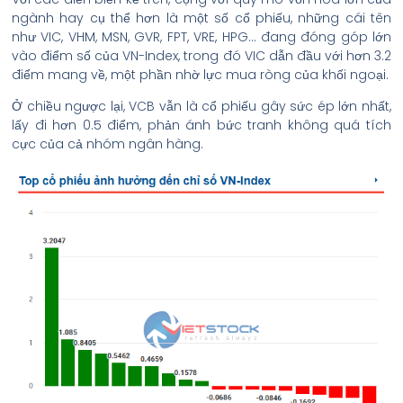
ngành hay cụ thể hơn là một số cổ phiếu, những cái tên
như VIC, VHM, MSN, GVR, FPT, VRE, HPG… đang đóng góp lớn
vào điểm số của VN-Index, trong đó VIC dẫn đầu với hơn 3.2
điểm mang về, một phần nhờ lực mua ròng của khối ngoại.
Ở chiều ngược lại, VCB vẫn là cổ phiếu gây sức ép lớn nhất,
lấy đi hơn 0.5 điểm, phản ánh bức tranh không quá tích
cực của cả nhóm ngân hàng.