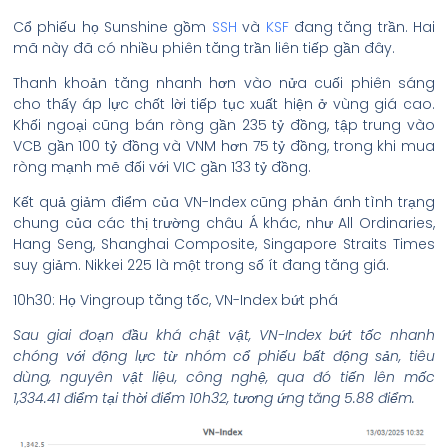
Cổ phiếu họ Sunshine gồm
SSH
và
KSF
đang tăng trần. Hai
mã này đã có nhiều phiên tăng trần liên tiếp gần đây.
Thanh khoản tăng nhanh hơn vào nửa cuối phiên sáng
cho thấy áp lực chốt lời tiếp tục xuất hiện ở vùng giá cao.
Khối ngoại cũng bán ròng gần 235 tỷ đồng, tập trung vào
VCB gần 100 tỷ đồng và VNM hơn 75 tỷ đồng, trong khi mua
ròng mạnh mẽ đối với VIC gần 133 tỷ đồng.
Kết quả giảm điểm của VN-Index cũng phản ánh tình trạng
chung của các thị trường châu Á khác, như All Ordinaries,
Hang Seng, Shanghai Composite, Singapore Straits Times
suy giảm. Nikkei 225 là một trong số ít đang tăng giá.
10h30: Họ Vingroup tăng tốc, VN-Index bứt phá
Sau giai đoạn đầu khá chật vật, VN-Index bứt tốc nhanh
chóng với động lực từ nhóm cổ phiếu bất động sản, tiêu
dùng, nguyên vật liệu, công nghệ, qua đó tiến lên mốc
1,334.41 điểm tại thời điểm 10h32, tương ứng tăng 5.88 điểm.