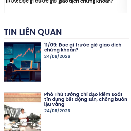
11/09: Đọc gì trước giờ giao dịch chứng khoán?
s
TIN LIÊN QUAN
11/09: Đọc gì trước giờ giao dịch
chứng khoán?
24/06/2026
Phó Thủ tướng chỉ đạo kiểm soát
tín dụng bất động sản, chống buôn
lậu vàng
24/06/2026