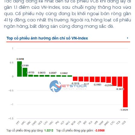
Tác động đáng kể nhất đến từ cổ phiếu VCB khi đang lấy đi
gần 1.1 điểm của VN-Index, sau chuỗi ngày thăng hoa vừa
qua. Cổ phiếu này cũng đang bị khối ngoại bán ròng gần
41 tỷ đồng, cao nhất thị trường. Ngoài ra, hàng loạt cổ phiếu
ngân hàng, bất động sản cũng đang mang sắc đỏ.