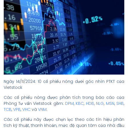
Ngày 14/11/2024: 10 cổ phiếu nóng dưới góc nhìn PTKT của
Vietstock
Các cổ phiếu nóng được phân tích trong báo cáo của
Phòng Tư vấn Vietstock gồm:
DPM
,
KBC
,
HDB
,
NLG
,
MSN
,
SHB
,
TCB
,
VPB
,
VHC
và
VNM
.
Các cổ phiếu này được chọn lọc theo các tín hiệu phân
tích kỹ thuật, thanh khoản, mức độ quan tâm của nhà đầu