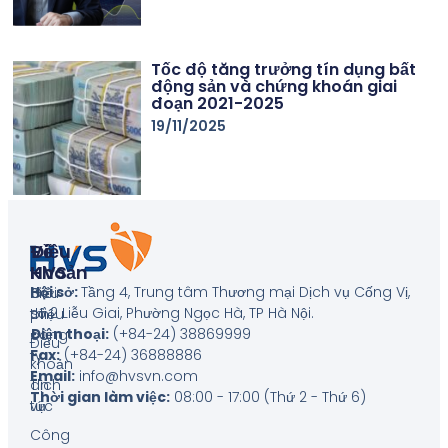
Tốc độ tăng trưởng tín dụng bất
động sản và chứng khoán giai
đoạn 2021-2025
19/11/2025
Về
Điều
HVS
Khoản
Hội sở:
Tầng 4, Trung tâm Thương mại Dịch vụ Cống Vị,
Giới
Biểu
số 2 Liễu Giai, Phường Ngọc Hà, TP Hà Nội
.
thiệu
phí
Điện thoại:
(+84-24) 38869999
công
Điều
Fax:
(+84-24) 36888886
ty
khoản
Email:
info@hvsvn.com
Tin
dịch
Thời gian làm việc:
08:00 - 17:00 (Thứ 2 - Thứ 6)
tức
vụ
Công