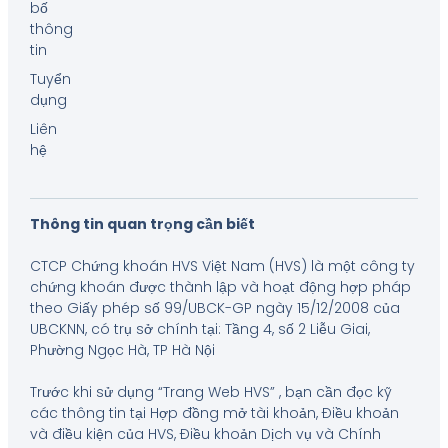
bố
thông
tin
Tuyển
dụng
Liên
hệ
Thông tin quan trọng cần biết
CTCP Chứng khoán HVS Việt Nam (HVS) là một công ty
chứng khoán được thành lập và hoạt động hợp pháp
theo Giấy phép số 99/UBCK-GP ngày 15/12/2008 của
UBCKNN, có trụ sở chính tại: Tầng 4, số 2 Liễu Giai,
Phường Ngọc Hà, TP Hà Nội
Trước khi sử dụng “Trang Web HVS” , bạn cần đọc kỹ
các thông tin tại Hợp đồng mở tài khoản, Điều khoản
và điều kiện của HVS, Điều khoản Dịch vụ và Chính