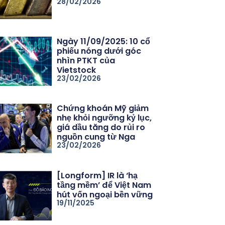
28/02/2026
Ngày 11/09/2025: 10 cổ
phiếu nóng dưới góc
nhìn PTKT của
Vietstock
23/02/2026
Chứng khoán Mỹ giảm
nhẹ khỏi ngưỡng kỷ lục,
giá dầu tăng do rủi ro
nguồn cung từ Nga
23/02/2026
[Longform] IR là ‘hạ
tầng mềm’ để Việt Nam
hút vốn ngoại bền vững
19/11/2025
06/26