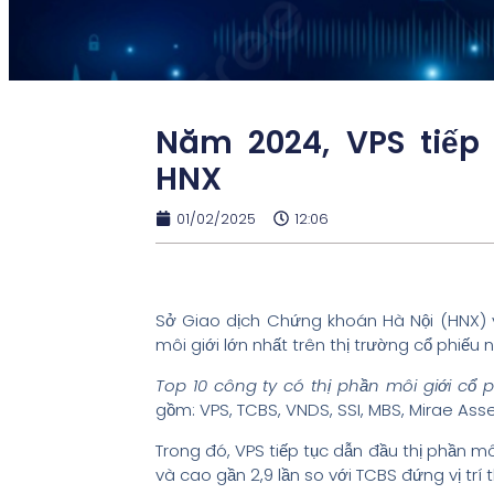
Năm 2024, VPS tiếp 
HNX
01/02/2025
12:06
Sở Giao dịch Chứng khoán Hà Nội (HNX) 
môi giới lớn nhất trên thị trường cổ phiế
Top 10 công ty có thị phần môi giới cổ p
gồm: VPS, TCBS, VNDS, SSI, MBS, Mirae Ass
Trong đó, VPS tiếp tục dẫn đầu thị phần m
và cao gần 2,9 lần so với TCBS đứng vị trí t