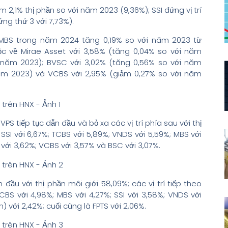
m 2,1% thị phần so với năm 2023 (9,36%); SSI đứng vị trí
ứng thứ 3 với 7,73%).
MBS trong năm 2024 tăng 0,19% so với năm 2023 từ
huộc về Mirae Asset với 3,58% (tăng 0,04% so với năm
i năm 2023); BVSC với 3,02% (tăng 0,56% so với năm
năm 2023) và VCBS với 2,95% (giảm 0,27% so với năm
: VPS tiếp tục dẫn đầu và bỏ xa các vị trí phía sau với thị
 SSI với 6,67%; TCBS với 5,89%; VNDS với 5,59%; MBS với
 với 3,62%; VCBS với 3,57% và BSC với 3,07%.
n đầu với thị phần môi giới 58,09%; các vị trí tiếp theo
CBS với 4,98%; MBS với 4,27%; SSI với 3,58%; VNDS với
) với 2,42%; cuối cùng là FPTS với 2,06%.