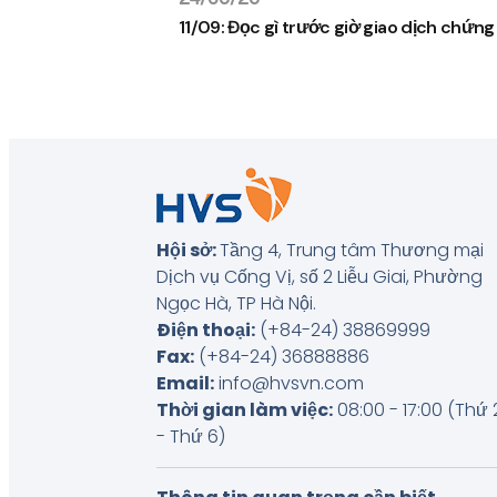
11/09: Đọc gì trước giờ giao dịch chứn
Hội sở:
Tầng 4, Trung tâm Thương mại
Dịch vụ Cống Vị, số 2 Liễu Giai, Phường
Ngọc Hà, TP Hà Nội
.
Điện thoại:
(+84-24) 38869999
Fax:
(+84-24) 36888886
Email:
info@hvsvn.com
Thời gian làm việc:
08:00 - 17:00 (Thứ 
- Thứ 6)