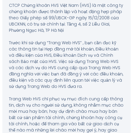
CTCP Chứng khoán HVS Việt Nam (HVS) là một công ty
chứng khoán được thành lập và hoạt động hợp pháp
theo Giấy phép số 99/UBCK-GP ngày 15/12/2008 của
UBCKNN, có trụ sở chính tại: Tầng 4, số 2 Liễu Giai,
Phường Ngọc Hà, TP Hà Nội
Trước khi sử dụng “Trang Web HVS” , bạn cần đọc kỹ
các thông tin tại Hợp đồng mở tài khoản, Điều khoản
và điều kiện của HVS, Điều khoản Dịch vụ và Chính
sách Bảo mật của HVS. Việc sử dụng Trang Web HVS
và các dịch vụ do HVS cung cấp qua Trang Web HVS
đồng nghĩa với việc bạn đã đồng ý với các điều khoản,
điều kiện và các quy định liên quan tới việc quản lý và
sử dụng Trang Web do HVS đưa ra.
Trang Web HVS chỉ phục vụ mục đích cung cấp thông
tin, dịch vụ cho người sử dụng, không nhằm mục chào
mời mua hay bán; hay dự định chào mua hay bán
bất cứ sản phẩm tài chính, chứng khoán hay công cụ
tài chính, hoặc để tham gia vào bất cứ giao dịch cụ
thể nào mà những lời chào mời hay gợi ý, hay giao