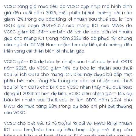
VCSC tăng giá mục tiêu do VCSC cập nhật mô hình định
giá đến cuối năm 2025, một phần bị ảnh hưởng bởi mức
giảm 12% trong dự báo tổng lợi nhuận sau thuế sau lợi ích
CĐTS giai đoạn 2025-2027 của mảng ICT của MWG, do
VCSC giảm 80 điểm cơ bản đối với dự báo biên lợi nhuận
gộp cho mảng ICT trong năm 2025 do đà phục hồi chung
của ngành ICT Việt Nam chậm hơn dự kiến, ảnh hưởng đến
triển vọng cải thiện biên lợi nhuận gộp.
VCSC giảm 12% dự báo lợi nhuận sau thuế sau lợi ích CĐTS
năm 2025, do VCSC giảm 14% dự báo lợi nhuận sau thuế
sau lợi ích CĐTS cho mảng ICT. Điều này được bù đắp một
phần bởi mức tăng 6% trong dự báo lợi nhuận sau thuế
sau lợi ích CĐTS cho BHX do VCSC nhận thấy hiệu quả hoạt
động 9T 2024 tốt hơn dự kiến. VCSC điều chỉnh giảm 14% dự
báo lợi nhuận sau thuế sau lợi ích CĐTS năm 2024 cho
MWG do mức tăng 68% trong dự báo chi phí bất thường
của VCSC.
VCSC cho biết yếu tố hỗ trợ/rủi ro đối với MWG là lợi nhuận
ICT cao hơn/thấp hơn dự kiến; hoạt động mở rộng cửa
hàng và hiệu quả hoạt động tại BHX mạnh hơn/yếu hơn dự