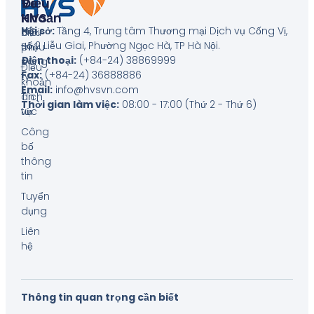
Về
Điều
HVS
Khoản
Hội sở:
Tầng 4, Trung tâm Thương mại Dịch vụ Cống Vị,
Giới
Biểu
số 2 Liễu Giai, Phường Ngọc Hà, TP Hà Nội
.
thiệu
phí
Điện thoại:
(+84-24) 38869999
công
Điều
Fax:
(+84-24) 36888886
ty
khoản
Email:
info@hvsvn.com
Tin
dịch
Thời gian làm việc:
08:00 - 17:00 (Thứ 2 - Thứ 6)
tức
vụ
Công
bố
thông
tin
Tuyển
dụng
Liên
hệ
Thông tin quan trọng cần biết