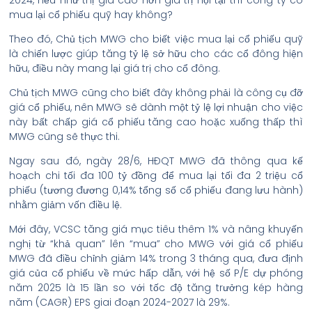
mua lại cổ phiếu quỹ hay không?
Theo đó, Chủ tịch MWG cho biết việc mua lại cổ phiếu quỹ
là chiến lược giúp tăng tỷ lệ sở hữu cho các cổ đông hiện
hữu, điều này mang lại giá trị cho cổ đông.
Chủ tịch MWG cũng cho biết đây không phải là công cụ đỡ
giá cổ phiếu, nên MWG sẽ dành một tỷ lệ lợi nhuận cho việc
này bất chấp giá cổ phiếu tăng cao hoặc xuống thấp thì
MWG cũng sẽ thực thi.
Ngay sau đó, ngày 28/6, HĐQT MWG đã thông qua kế
hoạch chi tối đa 100 tỷ đồng để mua lại tối đa 2 triệu cổ
phiếu (tương đương 0,14% tổng số cổ phiếu đang lưu hành)
nhằm giảm vốn điều lệ.
Mới đây, VCSC tăng giá mục tiêu thêm 1% và nâng khuyến
nghị từ “khả quan” lên “mua” cho MWG với giá cổ phiếu
MWG đã điều chỉnh giảm 14% trong 3 tháng qua, đưa định
giá của cổ phiếu về mức hấp dẫn, với hệ số P/E dự phóng
năm 2025 là 15 lần so với tốc độ tăng trưởng kép hàng
năm (CAGR) EPS giai đoạn 2024-2027 là 29%.