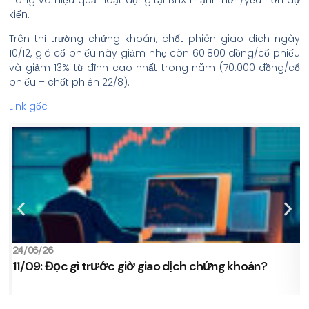
kiến.
Trên thị trường chứng khoán, chốt phiên giao dịch ngày
10/12, giá cổ phiếu này giảm nhẹ còn 60.800 đồng/cổ phiếu
và giảm 13% từ đỉnh cao nhất trong năm (70.000 đồng/cổ
phiếu – chốt phiên 22/8).
Link gốc
24/06/26
2
11/09: Đọc gì trước giờ giao dịch chứng khoán?
s