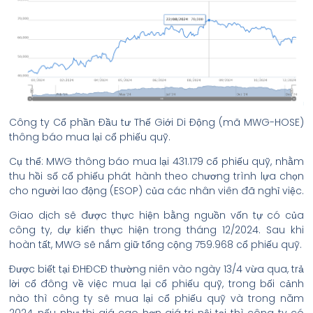
Công ty Cổ phần Đầu tư Thế Giới Di Động (mã MWG-HOSE)
thông báo mua lại cổ phiếu quỹ.
Cụ thể: MWG thông báo mua lại 431.179 cổ phiếu quỹ, nhằm
thu hồi số cổ phiếu phát hành theo chương trình lựa chọn
cho người lao động (ESOP) của các nhân viên đã nghỉ việc.
Giao dịch sẽ được thực hiện bằng nguồn vốn tự có của
công ty, dự kiến thực hiện trong tháng 12/2024. Sau khi
hoàn tất, MWG sẽ nắm giữ tổng cộng 759.968 cổ phiếu quỹ.
Được biết tại ĐHĐCĐ thường niên vào ngày 13/4 vừa qua, trả
lời cổ đông về việc mua lại cổ phiếu quỹ, trong bối cảnh
nào thì công ty sẽ mua lại cổ phiếu quỹ và trong năm
2024, nếu như thị giá cao hơn giá trị nội tại thì công ty có