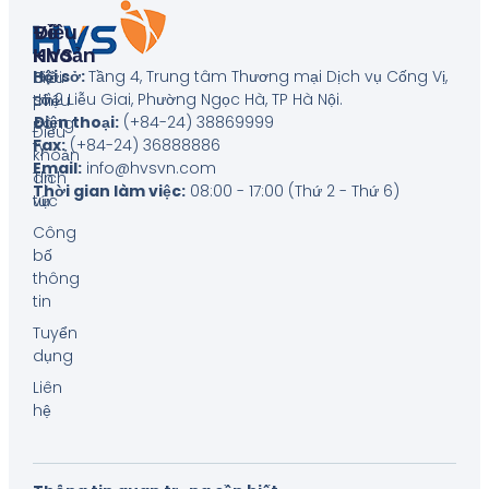
Về
Điều
HVS
Khoản
Hội sở:
Tầng 4, Trung tâm Thương mại Dịch vụ Cống Vị,
Giới
Biểu
số 2 Liễu Giai, Phường Ngọc Hà, TP Hà Nội
.
thiệu
phí
Điện thoại:
(+84-24) 38869999
công
Điều
Fax:
(+84-24) 36888886
ty
khoản
Email:
info@hvsvn.com
Tin
dịch
Thời gian làm việc:
08:00 - 17:00 (Thứ 2 - Thứ 6)
tức
vụ
Công
bố
thông
tin
Tuyển
dụng
Liên
hệ