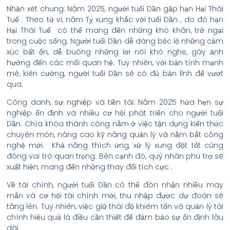
Nhận xét chung: Năm 2025, người tuổi Dần gặp hạn Hại Thái
Tuế . Theo tử vi, năm Tỵ xung khắc với tuổi Dần , do đó hạn
Hại Thái Tuế có thể mang đến những khó khăn, trở ngại
trong cuộc sống. Người tuổi Dần dễ dàng bộc lộ những cảm
xúc bất ổn, dễ buông những lời nói khó nghe, gây ảnh
hưởng đến các mối quan hệ. Tuy nhiên, với bản tính mạnh
mẽ, kiên cường, người tuổi Dần sẽ có đủ bản lĩnh để vượt
qua.
Công danh, sự nghiệp và tiền tài: Năm 2025 hứa hẹn sự
nghiệp ổn định và nhiều cơ hội phát triển cho người tuổi
Dần. Chìa khóa thành công nằm ở việc tận dụng kiến thức
chuyên môn, nâng cao kỹ năng quản lý và nắm bắt công
nghệ mới. Khả năng thích ứng, xử lý xung đột tốt cũng
đóng vai trò quan trọng. Bên cạnh đó, quý nhân phù trợ sẽ
xuất hiện, mang đến những thay đổi tích cực .
Về tài chính, người tuổi Dần có thể đón nhận nhiều may
mắn và cơ hội tài chính mới, thu nhập được dự đoán sẽ
tăng lên. Tuy nhiên, việc giữ thái độ khiêm tốn và quản lý tài
chính hiệu quả là điều cần thiết để đảm bảo sự ổn định lâu
dài.