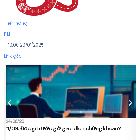
Thế Phong
FILI
– 19:00 29/01/2025
Link gốc
24/06/26
2
11/09: Đọc gì trước giờ giao dịch chứng khoán?
s