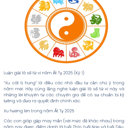
Luận giải lá số tử vi năm Ất Tỵ 2025 (Kỳ 1)
“Xu cát tị hung” là điều các nhà đầu tư cần chú ý trong
năm mới. Hãy cùng lắng nghe luận giải lá số tử vi này và
những lời khuyên từ các chuyên gia để có sự chuẩn bị kỹ
lưỡng và đưa ra quyết định chính xác.
Xu hướng lớn trong năm Ất Tỵ 2025
Các con giáp gặp may mắn (với mức độ khác nhau) trong
năm nay được điểm danh là tuổi Thìn, tuổi Ngọ và tuổi Dậu.