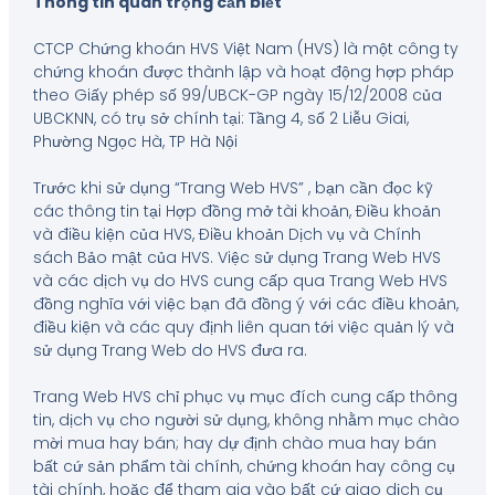
Thông tin quan trọng cần biết
CTCP Chứng khoán HVS Việt Nam (HVS) là một công ty
chứng khoán được thành lập và hoạt động hợp pháp
theo Giấy phép số 99/UBCK-GP ngày 15/12/2008 của
UBCKNN, có trụ sở chính tại: Tầng 4, số 2 Liễu Giai,
Phường Ngọc Hà, TP Hà Nội
Trước khi sử dụng “Trang Web HVS” , bạn cần đọc kỹ
các thông tin tại Hợp đồng mở tài khoản, Điều khoản
và điều kiện của HVS, Điều khoản Dịch vụ và Chính
sách Bảo mật của HVS. Việc sử dụng Trang Web HVS
và các dịch vụ do HVS cung cấp qua Trang Web HVS
đồng nghĩa với việc bạn đã đồng ý với các điều khoản,
điều kiện và các quy định liên quan tới việc quản lý và
sử dụng Trang Web do HVS đưa ra.
Trang Web HVS chỉ phục vụ mục đích cung cấp thông
tin, dịch vụ cho người sử dụng, không nhằm mục chào
mời mua hay bán; hay dự định chào mua hay bán
bất cứ sản phẩm tài chính, chứng khoán hay công cụ
tài chính, hoặc để tham gia vào bất cứ giao dịch cụ