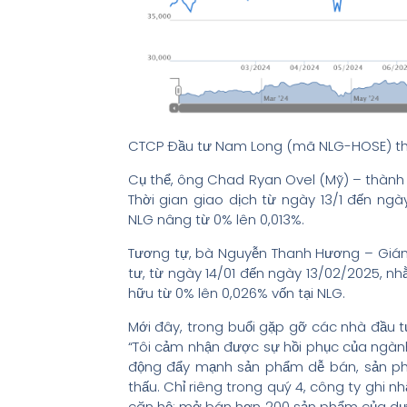
CTCP Đầu tư Nam Long (mã NLG-HOSE) thô
Cụ thể, ông Chad Ryan Ovel (Mỹ) – thành
Thời gian giao dịch từ ngày 13/1 đến ngà
NLG nâng từ 0% lên 0,013%.
Tương tự, bà Nguyễn Thanh Hương – Giám
tư, từ ngày 14/01 đến ngày 13/02/2025, n
hữu từ 0% lên 0,026% vốn tại NLG.
Mới đây, trong buổi gặp gỡ các nhà đầu 
“Tôi cảm nhận được sự hồi phục của ngà
động đẩy mạnh sản phẩm dễ bán, sản ph
thấu. Chỉ riêng trong quý 4, công ty ghi n
căn hộ; mở bán hơn 200 sản phẩm của dự á