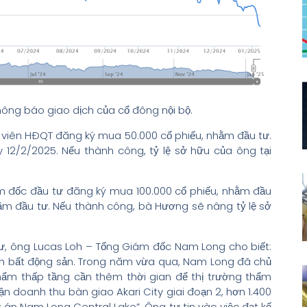
ng báo giao dịch của cổ đông nội bộ.
 viên HĐQT đăng ký mua 50.000 cổ phiếu, nhằm đầu tư.
y 12/2/2025. Nếu thành công, tỷ lệ sở hữu của ông tại
 đốc đầu tư đăng ký mua 100.000 cổ phiếu, nhằm đầu
hằm đầu tư. Nếu thành công, bà Hương sẽ nâng tỷ lệ sở
tư, ông Lucas Loh – Tổng Giám đốc Nam Long cho biết:
nh bất động sản. Trong năm vừa qua, Nam Long đã chủ
ẩm thấp tầng cần thêm thời gian để thị trường thẩm
hận doanh thu bàn giao Akari City giai đoạn 2, hơn 1.400
n Nam Long Central Lake”. Ông tự tin vào việc đạt kế