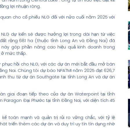
ồng lợi nhuận ròng.
 quan cho cổ phiếu NLG đối với nửa cuối năm 2025 với
 NLG dự kiến sẽ được hưởng lợi trong dài hạn từ việc
đất rộng 681 ha (thuộc tỉnh Long An và Đồng Nai) đã
ều này góp phần nâng cao hiệu quả kinh doanh trong
ì ở mức thấp.
 phục hồi cho NLG, với các dự án mới bắt đầu mở bán
h Đồng Nai. Chúng tôi dự báo NPATMI năm 2025 đạt 626,7
anh thu từ dự án Southgate tại tỉnh Long An và dự án
n giai đoạn tiếp theo của dự án Waterpoint tại tỉnh
án Paragon Đại Phước tại tỉnh Đồng Nai, với diện tích 45
kế toán mạnh và quản trị rủi ro vững chắc, với tỷ lệ
át triển thêm các dự án và duy trì uy tín tín dụng nhờ