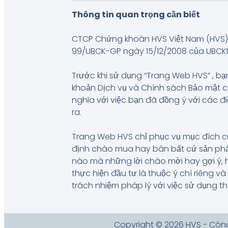
Thông tin quan trọng cần biết
CTCP Chứng khoán HVS Việt Nam (HVS) 
99/UBCK-GP ngày 15/12/2008 của UBCKNN, 
Trước khi sử dụng “Trang Web HVS” , bạn
khoản Dịch vụ và Chính sách Bảo mật 
nghĩa với việc bạn đã đồng ý với các đ
ra.
Trang Web HVS chỉ phục vụ mục đích c
định chào mua hay bán bất cứ sản phẩm
nào mà những lời chào mời hay gợi ý, 
thực hiện đầu tư là thuộc ý chí riêng 
trách nhiệm pháp lý với việc sử dụng t
Copyright © 2026 HVS - Côn