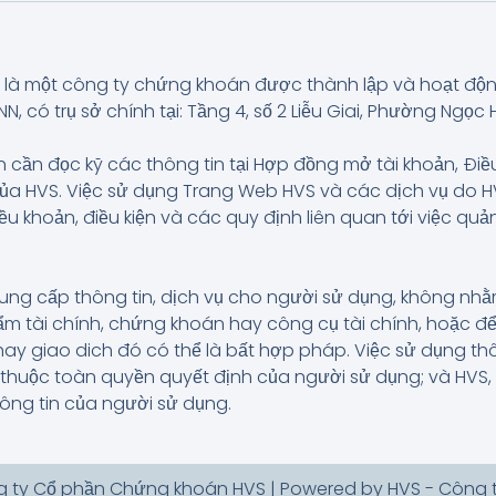
là một công ty chứng khoán được thành lập và hoạt độ
có trụ sở chính tại: Tầng 4, số 2 Liễu Giai, Phường Ngọc H
 cần đọc kỹ các thông tin tại Hợp đồng mở tài khoản, Điề
của HVS. Việc sử dụng Trang Web HVS và các dịch vụ do
iều khoản, điều kiện và các quy định liên quan tới việc q
ung cấp thông tin, dịch vụ cho người sử dụng, không n
 tài chính, chứng khoán hay công cụ tài chính, hoặc để
hay giao dich đó có thể là bất hợp pháp. Việc sử dụng t
và thuộc toàn quyền quyết định của người sử dụng; và HVS
hông tin của người sử dụng.
g ty Cổ phần Chứng khoán HVS | Powered by HVS - Công