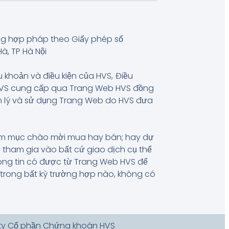
ng hợp pháp theo Giấy phép số
à, TP Hà Nội
u khoản và điều kiện của HVS, Điều
 HVS cung cấp qua Trang Web HVS đồng
uản lý và sử dụng Trang Web do HVS đưa
hằm mục chào mời mua hay bán; hay dự
 tham gia vào bất cứ giao dịch cụ thể
hông tin có được từ Trang Web HVS để
, trong bất kỳ trường hợp nào, không có
 ty Cổ phần Chứng khoán HVS