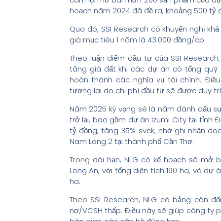
hoạch năm 2024 đã đề ra, khoảng 500 tỷ đ
Qua đó, SSI Research có khuyến nghị khả
giá mục tiêu 1 năm là 43.000 đồng/cp.
Theo luận điểm đầu tư của SSI Research,
tăng giá đất khi các dự án có tổng quỹ 
hoàn thành các nghĩa vụ tài chính. Đi
tương lai do chi phí đầu tư sẽ được duy tr
Năm 2025 kỳ vọng sẽ là năm đánh dấu sự
trở lại, bao gồm dự án Izumi City tại tỉn
tỷ đồng, tăng 35% svck, nhờ ghi nhận do
Nam Long 2 tại thành phố Cần Thơ.
Trong dài hạn, NLG có kế hoạch sẽ mở bá
Long An, với tổng diện tích 190 ha, và dự 
ha.
Theo SSI Research, NLG có bảng cân đối 
nợ/VCSH thấp. Điều này sẽ giúp công ty ph