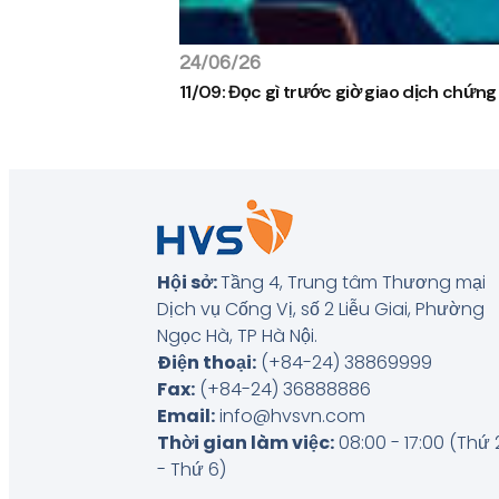
24/06/26
11/09: Đọc gì trước giờ giao dịch chứn
Hội sở:
Tầng 4, Trung tâm Thương mại
Dịch vụ Cống Vị, số 2 Liễu Giai, Phường
Ngọc Hà, TP Hà Nội
.
Điện thoại:
(+84-24) 38869999
Fax:
(+84-24) 36888886
Email:
info@hvsvn.com
Thời gian làm việc:
08:00 - 17:00 (Thứ 
- Thứ 6)