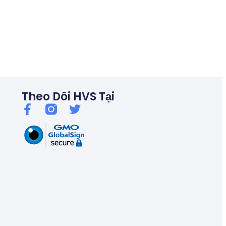
06/26
Thủ tướng chỉ đạo kiểm soát tín dụng bất động sản, chống bu
Theo Dõi HVS Tại