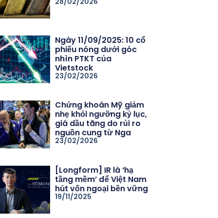
28/02/2026
Ngày 11/09/2025: 10 cổ
phiếu nóng dưới góc
nhìn PTKT của
Vietstock
23/02/2026
Chứng khoán Mỹ giảm
nhẹ khỏi ngưỡng kỷ lục,
giá dầu tăng do rủi ro
nguồn cung từ Nga
23/02/2026
[Longform] IR là ‘hạ
tầng mềm’ để Việt Nam
hút vốn ngoại bền vững
19/11/2025