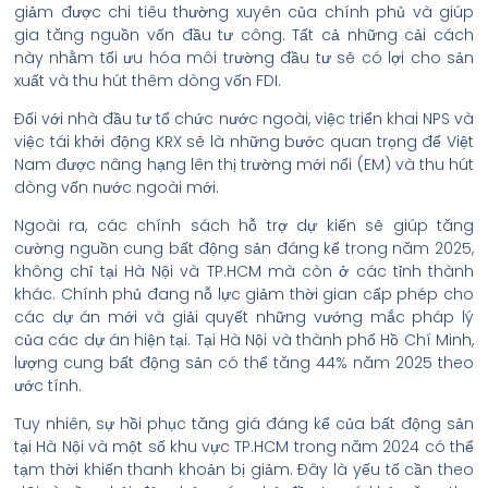
giảm được chi tiêu thường xuyên của chính phủ và giúp
gia tăng nguồn vốn đầu tư công. Tất cả những cải cách
này nhằm tối ưu hóa môi trường đầu tư sẽ có lợi cho sản
xuất và thu hút thêm dòng vốn FDI.
Đối với nhà đầu tư tổ chức nước ngoài, việc triển khai NPS và
việc tái khởi động KRX sẽ là những bước quan trọng để Việt
Nam được nâng hạng lên thị trường mới nổi (EM) và thu hút
dòng vốn nước ngoài mới.
Ngoài ra, các chính sách hỗ trợ dự kiến sẽ giúp tăng
cường nguồn cung bất động sản đáng kể trong năm 2025,
không chỉ tại Hà Nội và TP.HCM mà còn ở các tỉnh thành
khác. Chính phủ đang nỗ lực giảm thời gian cấp phép cho
các dự án mới và giải quyết những vướng mắc pháp lý
của các dự án hiện tại. Tại Hà Nội và thành phố Hồ Chí Minh,
lượng cung bất động sản có thể tăng 44% năm 2025 theo
ước tính.
Tuy nhiên, sự hồi phục tăng giá đáng kể của bất động sản
tại Hà Nội và một số khu vực TP.HCM trong năm 2024 có thể
tạm thời khiến thanh khoản bị giảm. Đây là yếu tố cần theo