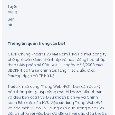
Tuyển
dụng
Liên
hệ
Thông tin quan trọng cần biết
CTCP Chứng khoán HVS Việt Nam (HVS) là một công ty
chứng khoán được thành lập và hoạt động hợp pháp
theo Giấy phép số 99/UBCK-GP ngày 15/12/2008 của
UBCKNN, có trụ sở chính tại: Tầng 4, số 2 Liễu Giai,
Phường Ngọc Hà, TP Hà Nội
Trước khi sử dụng “Trang Web HVS” , bạn cần đọc kỹ
các thông tin tại Hợp đồng mở tài khoản, Điều khoản
và điều kiện của HVS, Điều khoản Dịch vụ và Chính
sách Bảo mật của HVS. Việc sử dụng Trang Web HVS
và các dịch vụ do HVS cung cấp qua Trang Web HVS
đồng nghĩa với việc bạn đã đồng ý với các điều khoản,