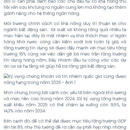
dõi vì cần phải đảm bảo các chủ đầu tư có khả năng thu
hồi vốn sau khi tung ra nguồn cung lớn mà không tạo thêm
gánh nặng cho hệ thống ngân hàng.
Môi trường chính sách có khả năng duy trì thuận lợi cho
ngành bất động sản: lãi suất sẽ không tăng quá nhiều từ
mức hiện tại, đây là một nhiệm vụ khá thách thức vì Ngân
hàng Nhà nước cũng cần kiểm soát bài toán tỷ giá, và
tăng trưởng tín dụng sẽ được đẩy mạnh với mục tiêu tăng
trưởng 16% cùng với việc dần gỡ bỏ mức trần tăng trưởng
tín dụng hàng năm; Đẩy nhanh đầu tư công vào các dự
án cơ sở hạ tầng sẽ giúp hỗ trợ tăng giá bất động sản.
Nhìn chung, trong bối cảnh các yếu tố bên ngoài khó lường
và mức nền cao trong năm 2024, SSI kỳ vọng tăng trưởng
xuất khẩu năm 2025 có thể chậm lại xuống còn 9,5%, từ
14,3% vào năm 2024.
Bên cạnh đó, để có thể đạt được mục tiêu tăng trưởng GDP
lên tới 8% như Thủ tướng đề ra cần sự phối hợp nhịp nhàng