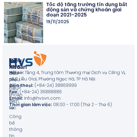
Tốc độ tăng trưởng tín dụng bất
động sản và chứng khoán giai
đoạn 2021-2025
19/11/2025
Về
Điều
HVS
Khoản
Hội sở:
Tầng 4, Trung tâm Thương mại Dịch vụ Cống Vị,
Giới
Biểu
số 2 Liễu Giai, Phường Ngọc Hà, TP Hà Nội
.
thiệu
phí
Điện thoại:
(+84-24) 38869999
công
Điều
Fax:
(+84-24) 36888886
ty
khoản
Email:
info@hvsvn.com
Tin
dịch
Thời gian làm việc:
08:00 - 17:00 (Thứ 2 - Thứ 6)
tức
vụ
Công
bố
thông
tin