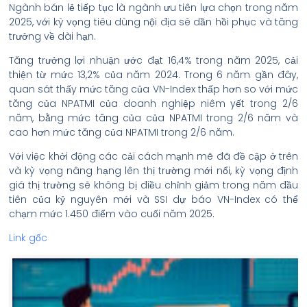
Ngành bán lẻ tiếp tục là ngành ưu tiên lựa chọn trong năm
2025, với kỳ vọng tiêu dùng nội địa sẽ dần hồi phục và tăng
trưởng về dài hạn.
Tăng trưởng lợi nhuận ước đạt 16,4% trong năm 2025, cải
thiện từ mức 13,2% của năm 2024. Trong 6 năm gần đây,
quan sát thấy mức tăng của VN-Index thấp hơn so với mức
tăng của NPATMI của doanh nghiệp niêm yết trong 2/6
năm, bằng mức tăng của của NPATMI trong 2/6 năm và
cao hơn mức tăng của NPATMI trong 2/6 năm.
Với việc khởi động các cải cách mạnh mẽ đã đề cập ở trên
và kỳ vọng nâng hạng lên thị trường mới nổi, kỳ vọng định
giá thị trường sẽ không bị điều chỉnh giảm trong năm đầu
tiên của kỷ nguyên mới và SSI dự báo VN-Index có thể
chạm mức 1.450 điểm vào cuối năm 2025.
Link gốc