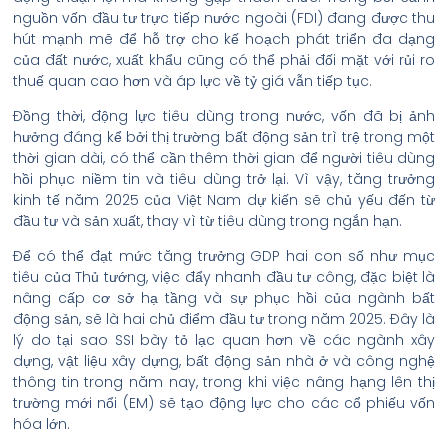
nguồn vốn đầu tư trực tiếp nước ngoài (FDI) đang được thu
hút mạnh mẽ để hỗ trợ cho kế hoạch phát triển đa dạng
của đất nước, xuất khẩu cũng có thể phải đối mặt với rủi ro
thuế quan cao hơn và áp lực về tỷ giá vẫn tiếp tục.
Đồng thời, động lực tiêu dùng trong nước, vốn đã bị ảnh
hưởng đáng kể bởi thị trường bất động sản trì trệ trong một
thời gian dài, có thể cần thêm thời gian để người tiêu dùng
hồi phục niềm tin và tiêu dùng trở lại. Vì vậy, tăng trưởng
kinh tế năm 2025 của Việt Nam dự kiến sẽ chủ yếu đến từ
đầu tư và sản xuất, thay vì từ tiêu dùng trong ngắn hạn.
Để có thể đạt mức tăng trưởng GDP hai con số như mục
tiêu của Thủ tướng, việc đẩy nhanh đầu tư công, đặc biệt là
nâng cấp cơ sở hạ tầng và sự phục hồi của ngành bất
động sản, sẽ là hai chủ điểm đầu tư trong năm 2025. Đây là
lý do tại sao SSI bày tỏ lạc quan hơn về các ngành xây
dựng, vật liệu xây dựng, bất động sản nhà ở và công nghệ
thông tin trong năm nay, trong khi việc nâng hạng lên thị
trường mới nổi (EM) sẽ tạo động lực cho các cổ phiếu vốn
hóa lớn.