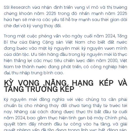
SSI Research vừa nhận định triển vọng vĩ mô và thị trường
chứng khoán năm 2025 trong đó nhấn mạnh năm 2025
hứa hẹn sẽ mở ra các yếu tố hỗ trợ mạnh sau thời gian dài
chờ đợi và kỳ vọng thay đổi.
Trong một cuộc phỏng vấn vào ngày cuối năm 2024, Tổng
Bí thư của Đảng Cộng sản Việt Nam cho biết đất nước
đang bước vào một kỷ nguyên mới: kỷ nguyên vươn mình
của dân tộc. Ưu tiên hàng đầu trong kỷ nguyên mới là thực
hiện thắng lợi các mục tiêu chiến lược đến năm 2030, Việt
Nam trở thành nước đang phát triển, có công nghiệp hiện
đại, thu nhập trung bình cao.
KỲ VỌNG NÂNG HẠNG KÉP VÀ
TĂNG TRƯỞNG KÉP
Kỷ nguyên mới đồng nghĩa với việc chúng ta cần phải
chuẩn bị cho những thay đổi chưa từng thấy từ trước tới
nay. Những cải cách đang được thực thi bắt đầu từ cuối
năm 2024, bao gồm thực hiện tinh gọn bộ máy Chính phủ,
quyết tâm đẩy nhanh đầu tư công vào hạ tầng, và giải
quyết những vấn đề tồn đọng trong lĩnh vực bất động sản,