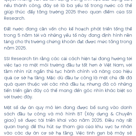
nếu thành công, đây sẽ là ba yếu tố trong nước có thể
giúp thúc đẩy tăng trưởng 2025 theo quan điểm của SSI
Research.
Đất nước đang cần vốn cho kế hoạch phát triển tổng thể
trong 5 năm tới và những yếu tố này đang định hình nền
tảng cho thị trường chứng khoán đạt được mức tăng trong
năm 2025.
SSI Research tin rằng các cải cách hiện tại đang hướng tới
việc tạo ra một môi trường đầu tư tốt hơn ở Việt Nam, với
tầm nhìn rút ngắn thủ tục hành chính và nâng cao hiệu
quả cơ sở hạ tầng. Mặc dù đầu tư công là một chủ đề đã
quá quen thuộc với các nhà đầu tư, nhưng đã có những
tiến triển gần đây có thể mang đến góc nhìn khác biệt so
với trước đây.
Một số dự án quy mô lớn đang được bổ sung vào danh
sách đầu tư công và mô hình BT (Xây dựng & Chuyển
giao) sẽ được tái triển khai vào năm 2025. Điều này rất
quan trọng để thu hút sự tham gia của khu vực tư nhân
vào các dự án cơ sở hạ tầng. Việc tinh gọn bộ máy sẽ