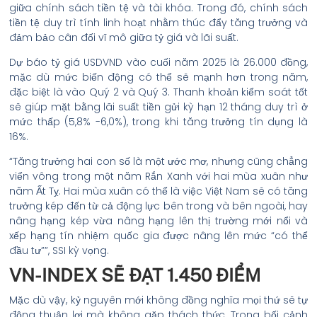
giữa chính sách tiền tệ và tài khóa. Trong đó, chính sách
tiền tệ duy trì tính linh hoạt nhằm thúc đẩy tăng trưởng và
đảm bảo cân đối vĩ mô giữa tỷ giá và lãi suất.
Dự báo tỷ giá USDVND vào cuối năm 2025 là 26.000 đồng,
mặc dù mức biến động có thể sẽ mạnh hơn trong năm,
đặc biệt là vào Quý 2 và Quý 3. Thanh khoản kiểm soát tốt
sẽ giúp mặt bằng lãi suất tiền gửi kỳ hạn 12 tháng duy trì ở
mức thấp (5,8% -6,0%), trong khi tăng trưởng tín dụng là
16%.
“Tăng trưởng hai con số là một ước mơ, nhưng cũng chẳng
viển vông trong một năm Rắn Xanh với hai mùa xuân như
năm Ất Tỵ. Hai mùa xuân có thể là việc Việt Nam sẽ có tăng
trưởng kép đến từ cả động lực bên trong và bên ngoài, hay
nâng hạng kép vừa nâng hạng lên thị trường mới nổi và
xếp hạng tín nhiệm quốc gia được nâng lên mức “có thể
đầu tư””, SSI kỳ vọng.
VN-INDEX SẼ ĐẠT 1.450 ĐIỂM
Mặc dù vậy, kỷ nguyên mới không đồng nghĩa mọi thứ sẽ tự
động thuận lợi mà không gặp thách thức. Trong bối cảnh