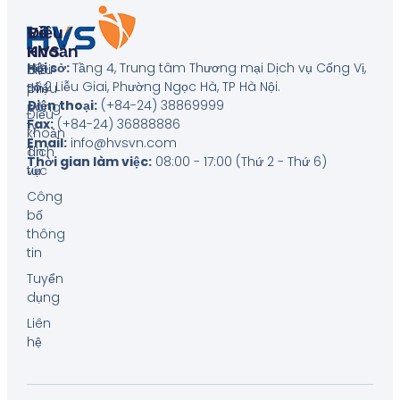
Về
Điều
HVS
Khoản
Hội sở:
Tầng 4, Trung tâm Thương mại Dịch vụ Cống Vị,
Giới
Biểu
số 2 Liễu Giai, Phường Ngọc Hà, TP Hà Nội
.
thiệu
phí
Điện thoại:
(+84-24) 38869999
công
Điều
Fax:
(+84-24) 36888886
ty
khoản
Email:
info@hvsvn.com
Tin
dịch
Thời gian làm việc:
08:00 - 17:00 (Thứ 2 - Thứ 6)
tức
vụ
Công
bố
thông
tin
Tuyển
dụng
Liên
hệ