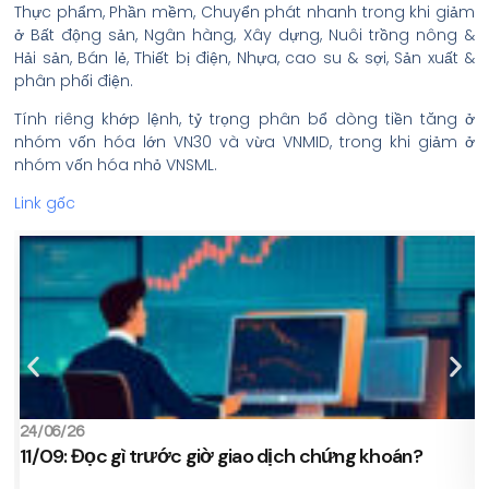
Thực phẩm, Phần mềm, Chuyển phát nhanh trong khi giảm
ở Bất động sản, Ngân hàng, Xây dựng, Nuôi trồng nông &
Hải sản, Bán lẻ, Thiết bị điện, Nhựa, cao su & sợi, Sản xuất &
phân phối điện.
Tính riêng khớp lệnh, tỷ trọng phân bổ dòng tiền tăng ở
nhóm vốn hóa lớn VN30 và vừa VNMID, trong khi giảm ở
nhóm vốn hóa nhỏ VNSML.
Link gốc
24/06/26
2
11/09: Đọc gì trước giờ giao dịch chứng khoán?
s