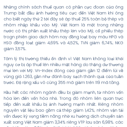
Những chính sách thuế quan có phần cực đoan của ông
Trump bắt đầu ảnh hưởng tiêu cực đến Việt Nam khi ông
cho biết ngày thứ 2 tới đây sẽ áp thuế 25% toàn bộ thép và
nhôm nhập khẩu vào Mỹ. Việt Nam là một trong những
nước có thị phần xuất khẩu thép lớn vào Mỹ, cổ phiếu thép
trogn phiên giao dịch hôm nay đồng loạt bay màu HPG và
HSG đồng loạt giảm 4,69% và 4,52%, TVN giảm 6,74%; NKG
giảm 3,57%.
Tâm lý thị trường thiếu ổn định vì Việt Nam không loại khỏi
nguy cơ bị áp thuế lên nhiều mặt hàng do thặng dư thương
mại lớn với Mỹ. Vn-Index đóng cửa giảm gần 12 điểm lùi về
vùng giá 1.263, gần như đánh bay sạch thành quả của tuần
trước. Độ rộng xấu vô cùng 355 mã giảm trên 119 mã tăng.
Hầu hết các nhóm ngành đều bị giảm mạnh, từ nhóm vốn
hóa lớn đến vốn hóa nhỏ. Trong đó nhóm liên quan trực
tiếp đến xuất khẩu bị ảnh hưởng mạnh nhất. Riêng nhóm
nguyên vật liệu bao gồm cả thép giảm 1,42%; nhóm vận tải
vốn được kỳ vọng tiềm năng nhờ xu hướng dịch chuyển sản
xuất sang Việt Nam giảm 3,34% riêng VTP lau sàn 6,98%. các