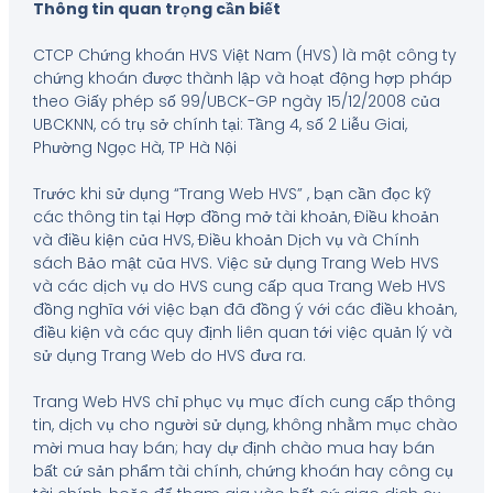
Thông tin quan trọng cần biết
CTCP Chứng khoán HVS Việt Nam (HVS) là một công ty
chứng khoán được thành lập và hoạt động hợp pháp
theo Giấy phép số 99/UBCK-GP ngày 15/12/2008 của
UBCKNN, có trụ sở chính tại: Tầng 4, số 2 Liễu Giai,
Phường Ngọc Hà, TP Hà Nội
Trước khi sử dụng “Trang Web HVS” , bạn cần đọc kỹ
các thông tin tại Hợp đồng mở tài khoản, Điều khoản
và điều kiện của HVS, Điều khoản Dịch vụ và Chính
sách Bảo mật của HVS. Việc sử dụng Trang Web HVS
và các dịch vụ do HVS cung cấp qua Trang Web HVS
đồng nghĩa với việc bạn đã đồng ý với các điều khoản,
điều kiện và các quy định liên quan tới việc quản lý và
sử dụng Trang Web do HVS đưa ra.
Trang Web HVS chỉ phục vụ mục đích cung cấp thông
tin, dịch vụ cho người sử dụng, không nhằm mục chào
mời mua hay bán; hay dự định chào mua hay bán
bất cứ sản phẩm tài chính, chứng khoán hay công cụ