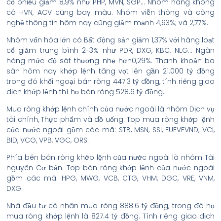
cổ phiếu giảm 8,9% như PHP, MVN, SGP… Nhóm hàng không
có HVN, ACV cũng bay màu. Nhóm viễn thông và công
nghệ thông tin hôm nay cũng giảm mạnh 4,93%; và 2,77%.
Nhóm vốn hóa lớn có Bất động sản giảm 1,37% với hàng loạt
cổ giảm trung bình 2-3% như PDR, DXG, KBC, NLG… Ngân
hàng mức độ sát thương nhẹ hơn0,29%. Thanh khoản ba
sàn hôm nay khớp lệnh tăng vọt lên gần 21.000 tỷ đồng
trong đó khối ngoại bán ròng 447.3 tỷ đồng, tính riêng giao
dịch khớp lệnh thì họ bán ròng 528.6 tỷ đồng.
Mua ròng khớp lệnh chính của nước ngoài là nhóm Dịch vụ
tài chính, Thực phẩm và đồ uống. Top mua ròng khớp lệnh
của nước ngoài gồm các mã: STB, MSN, SSI, FUEVFVND, VCI,
BID, VCG, VPB, VGC, ORS.
Phía bên bán ròng khớp lệnh của nước ngoài là nhóm Tài
nguyên Cơ bản. Top bán ròng khớp lệnh của nước ngoài
gồm các mã: HPG, MWG, VCB, CTG, VHM, DGC, VRE, VNM,
DXG.
Nhà đầu tư cá nhân mua ròng 888.6 tỷ đồng, trong đó họ
mua ròng khớp lệnh là 827.4 tỷ đồng. Tính riêng giao dịch