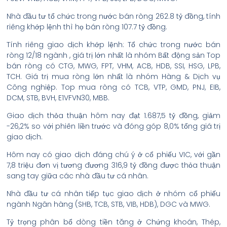
Nhà đầu tư tổ chức trong nước bán ròng 262.8 tỷ đồng, tính
riêng khớp lệnh thì họ bán ròng 107.7 tỷ đồng.
Tính riêng giao dịch khớp lệnh: Tổ chức trong nước bán
ròng 12/18 ngành , giá trị lớn nhất là nhóm Bất động sản Top
bán ròng có CTG, MWG, FPT, VHM, ACB, HDB, SSI, HSG, LPB,
TCH. Giá trị mua ròng lớn nhất là nhóm Hàng & Dịch vụ
Công nghiệp. Top mua ròng có TCB, VTP, GMD, PNJ, EIB,
DCM, STB, BVH, E1VFVN30, MBB.
Giao dịch thỏa thuận hôm nay đạt 1.687,5 tỷ đồng, giảm
-26,2% so với phiên liền trước và đóng góp 8,0% tổng giá trị
giao dịch.
Hôm nay có giao dịch đáng chú ý ở cổ phiếu VIC, với gần
7,8 triệu đơn vị tương đương 316,9 tỷ đồng được thỏa thuận
sang tay giữa các nhà đầu tư cá nhân.
Nhà đầu tư cá nhân tiếp tục giao dịch ở nhóm cổ phiếu
ngành Ngân hàng (SHB, TCB, STB, VIB, HDB), DGC và MWG.
Tỷ trọng phân bổ dòng tiền tăng ở Chứng khoán, Thép,