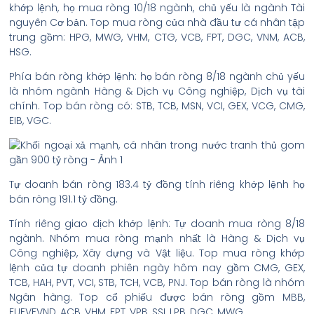
khớp lệnh, họ mua ròng 10/18 ngành, chủ yếu là ngành Tài
nguyên Cơ bản. Top mua ròng của nhà đầu tư cá nhân tập
trung gồm: HPG, MWG, VHM, CTG, VCB, FPT, DGC, VNM, ACB,
HSG.
Phía bán ròng khớp lệnh: họ bán ròng 8/18 ngành chủ yếu
là nhóm ngành Hàng & Dịch vụ Công nghiệp, Dịch vụ tài
chính. Top bán ròng có: STB, TCB, MSN, VCI, GEX, VCG, CMG,
EIB, VGC.
Tự doanh bán ròng 183.4 tỷ đồng tính riêng khớp lệnh họ
bán ròng 191.1 tỷ đồng.
Tính riêng giao dịch khớp lệnh: Tự doanh mua ròng 8/18
ngành. Nhóm mua ròng mạnh nhất là Hàng & Dịch vụ
Công nghiệp, Xây dựng và Vật liệu. Top mua ròng khớp
lệnh của tự doanh phiên ngày hôm nay gồm CMG, GEX,
TCB, HAH, PVT, VCI, STB, TCH, VCB, PNJ. Top bán ròng là nhóm
Ngân hàng. Top cổ phiếu được bán ròng gồm MBB,
FUEVFVND, ACB, VHM, FPT, VPB, SSI, LPB, DGC, MWG.