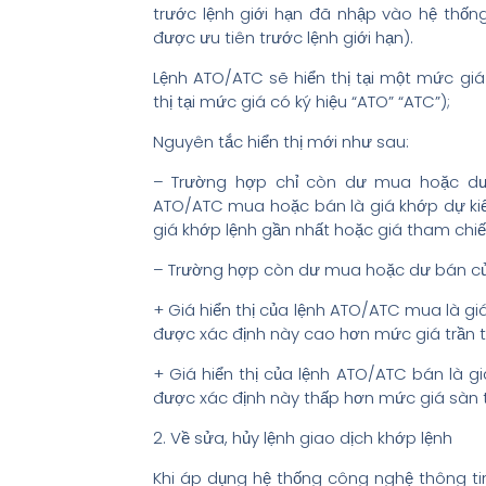
trước lệnh giới hạn đã nhập vào hệ thống
được ưu tiên trước lệnh giới hạn).
Lệnh ATO/ATC sẽ hiển thị tại một mức giá 
thị tại mức giá có ký hiệu “ATO” “ATC”);
Nguyên tắc hiển thị mới như sau:
– Trường hợp chỉ còn dư mua hoặc d
ATO/ATC mua hoặc bán là giá khớp dự kiến
giá khớp lệnh gần nhất hoặc giá tham chi
– Trường hợp còn dư mua hoặc dư bán của
+ Giá hiển thị của lệnh ATO/ATC mua là gi
được xác định này cao hơn mức giá trần thì 
+ Giá hiển thị của lệnh ATO/ATC bán là gi
được xác định này thấp hơn mức giá sàn thì
2. Về sửa, hủy lệnh giao dịch khớp lệnh
Khi áp dụng hệ thống công nghệ thông ti