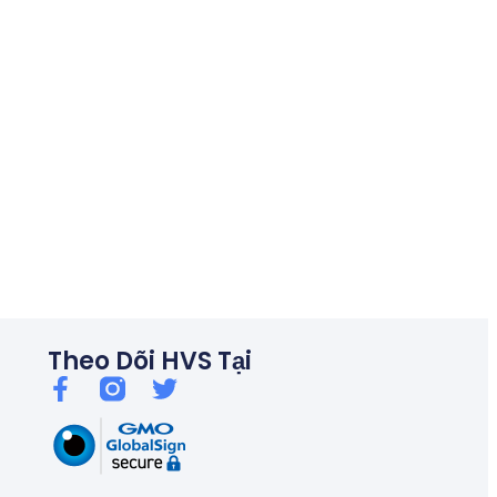
06/26
Thủ tướng chỉ đạo kiểm soát tín dụng bất động sản, chống bu
Theo Dõi HVS Tại