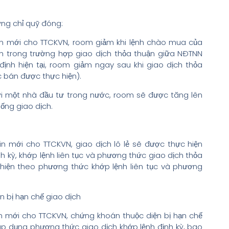
ứng chỉ quỹ đóng:
in mới cho TTCKVN, room giảm khi lệnh chào mua của
h trong trường hợp giao dịch thỏa thuận giữa NĐTNN
nh hiện tại, room giảm ngay sau khi giao dịch thỏa
 bán được thực hiện).
i một nhà đầu tư trong nước, room sẽ được tăng lên
ống giao dịch.
n mới cho TTCKVN, giao dịch lô lẻ sẽ được thực hiện
 kỳ, khớp lệnh liên tục và phương thức giao dịch thỏa
c hiện theo phương thức khớp lệnh liên tục và phương
n bị hạn chế giao dịch
n mới cho TTCKVN, chứng khoán thuộc diện bị hạn chế
áp dụng phương thức giao dịch khớp lệnh định kỳ, bao