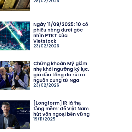
28/02/2026
Ngày 11/09/2025: 10 cổ
phiếu nóng dưới góc
nhìn PTKT của
Vietstock
23/02/2026
Chứng khoán Mỹ giảm
nhẹ khỏi ngưỡng kỷ lục,
giá dầu tăng do rủi ro
nguồn cung từ Nga
23/02/2026
[Longform] IR là ‘hạ
tầng mềm’ để Việt Nam
hút vốn ngoại bền vững
19/11/2025