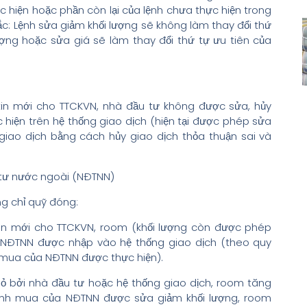
ực hiện hoặc phần còn lại của lệnh chưa thực hiện trong
tắc: Lệnh sửa giảm khối lượng sẽ không làm thay đổi thứ
lượng hoặc sửa giá sẽ làm thay đổi thứ tự ưu tiên của
tin mới cho TTCKVN, nhà đầu tư không được sửa, hủy
hiện trên hệ thống giao dịch (hiện tại được phép sửa
 giao dịch bằng cách hủy giao dịch thỏa thuận sai và
 tư nước ngoài (NĐTNN)
ng chỉ quỹ đóng:
tin mới cho TTCKVN, room (khối lượng còn được phép
NĐTNN được nhập vào hệ thống giao dịch (theo quy
h mua của NĐTNN được thực hiện).
ỏ bởi nhà đầu tư hoặc hệ thống giao dịch, room tăng
 lệnh mua của NĐTNN được sửa giảm khối lượng, room