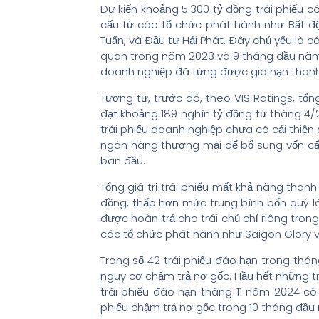
Dự kiến khoảng 5.300 tỷ đồng trái phiếu c
cấu từ các tổ chức phát hành như Bất độ
Tuấn, và Đầu tư Hải Phát. Đây chủ yếu là 
quan trong năm 2023 và 9 tháng đầu năm 
doanh nghiệp đã từng được gia hạn thanh
Tương tự, trước đó, theo VIS Ratings, tổn
đạt khoảng 189 nghìn tỷ đồng từ tháng 4/
trái phiếu doanh nghiệp chưa có cải thiện
ngân hàng thương mại để bổ sung vốn cấ
ban đầu.
Tổng giá trị trái phiếu mất khả năng than
đồng, thấp hơn mức trung bình bốn quý là
được hoàn trả cho trái chủ chỉ riêng trong
các tổ chức phát hành như Saigon Glory v
Trong số 42 trái phiếu đáo hạn trong tháng
nguy cơ chậm trả nợ gốc. Hầu hết những trá
trái phiếu đáo hạn tháng 11 năm 2024 có 
phiếu chậm trả nợ gốc trong 10 tháng đầu