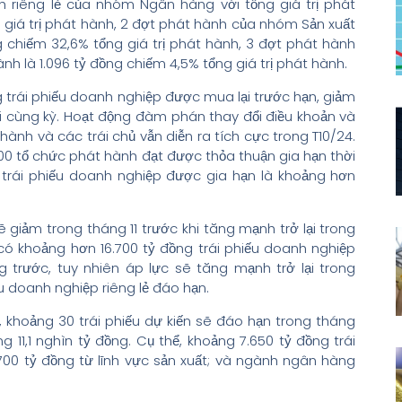
h riêng lẻ của nhóm Ngân hàng với tổng giá trị phát
 giá trị phát hành, 2 đợt phát hành của nhóm Sản xuất
g chiếm 32,6% tổng giá trị phát hành, 3 đợt phát hành
h là 1.096 tỷ đồng chiếm 4,5% tổng giá trị phát hành.
 trái phiếu doanh nghiệp được mua lại trước hạn, giảm
ới cùng kỳ. Hoạt động đàm phán thay đổi điều khoản và
 hành và các trái chủ vẫn diễn ra tích cực trong T10/24.
00 tổ chức phát hành đạt được thỏa thuận gia hạn thời
trị trái phiếu doanh nghiệp được gia hạn là khoảng hơn
 giảm trong tháng 11 trước khi tăng mạnh trở lại trong
 có khoảng hơn 16.700 tỷ đồng trái phiếu doanh nghiệp
g trước, tuy nhiên áp lực sẽ tăng mạnh trở lại trong
u doanh nghiệp riêng lẻ đáo hạn.
t, khoảng 30 trái phiếu dự kiến sẽ đáo hạn trong tháng
ng 11,1 nghìn tỷ đồng. Cụ thể, khoảng 7.650 tỷ đồng trái
.700 tỷ đồng từ lĩnh vực sản xuất; và ngành ngân hàng