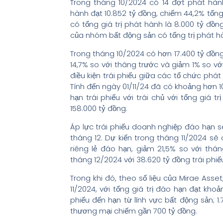
Trong tháng 10/2024 có 14 đợt phát hàn
hành đạt 10.852 tỷ đồng, chiếm 44,2% tổng
có tổng giá trị phát hành là 8.000 tỷ đồn
của nhóm bất động sản có tổng trị phát hàn
Trong tháng 10/2024 có hơn 17.400 tỷ đồng
14,7% so với tháng trước và giảm 1% so v
điều kiện trái phiếu giữa các tổ chức phát
Tính đến ngày 01/11/24 đã có khoảng hơn 1
hạn trái phiếu với trái chủ với tổng giá 
158.000 tỷ đồng.
Áp lực trái phiếu doanh nghiệp đáo hạn sẽ
tháng 12. Dự kiến trong tháng 11/2024 sẽ
riêng lẻ đáo hạn, giảm 21,5% so với thán
tháng 12/2024 với 38.620 tỷ đồng trái phiế
Trong khi đó, theo số liệu của Mirae Asse
11/2024, với tổng giá trị đáo hạn đạt khoả
phiếu đến hạn từ lĩnh vực bất động sản; 1
thương mại chiếm gần 700 tỷ đồng.