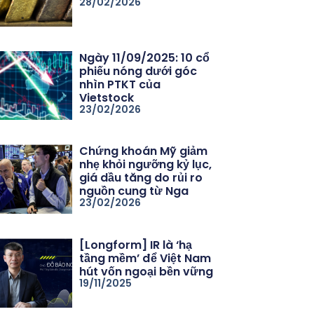
28/02/2026
Ngày 11/09/2025: 10 cổ
phiếu nóng dưới góc
nhìn PTKT của
Vietstock
23/02/2026
Chứng khoán Mỹ giảm
nhẹ khỏi ngưỡng kỷ lục,
giá dầu tăng do rủi ro
nguồn cung từ Nga
23/02/2026
[Longform] IR là ‘hạ
tầng mềm’ để Việt Nam
hút vốn ngoại bền vững
19/11/2025