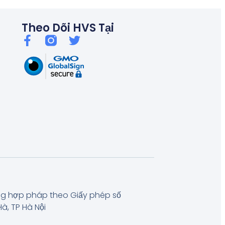
Theo Dõi HVS Tại
ng hợp pháp theo Giấy phép số
à, TP Hà Nội