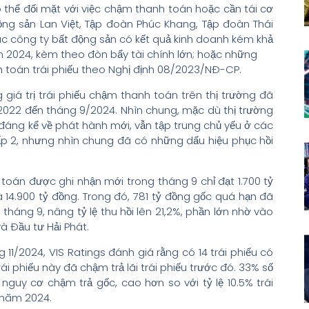
ó thể đối mặt với việc chậm thanh toán hoặc cần tái cơ
ng sản Lan Việt, Tập đoàn Phúc Khang, Tập đoàn Thái
các công ty bất động sản có kết quả kinh doanh kém khả
2024, kèm theo đòn bẩy tài chính lớn; hoặc những
 toán trái phiếu theo Nghị định 08/2023/NĐ-CP.
g giá trị trái phiếu chậm thanh toán trên thị trường đã
2022 đến tháng 9/2024. Nhìn chung, mặc dù thị trường
 đáng kể về phát hành mới, vẫn tập trung chủ yếu ở các
p 2, nhưng nhìn chung đã có những dấu hiệu phục hồi
h toán được ghi nhận mới trong tháng 9 chỉ đạt 1.700 tỷ
 14.900 tỷ đồng. Trong đó, 781 tỷ đồng gốc quá hạn đã
 tháng 9, nâng tỷ lệ thu hồi lên 21,2%, phần lớn nhờ vào
à Đầu tư Hải Phát.
 11/2024, VIS Ratings đánh giá rằng có 14 trái phiếu có
i phiếu này đã chậm trả lãi trái phiếu trước đó. 33% số
nguy cơ chậm trả gốc, cao hơn so với tỷ lệ 10.5% trái
 năm 2024.