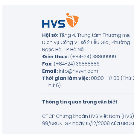
Hội sở:
Tầng 4, Trung tâm Thương mại
Dịch vụ Cống Vị, số 2 Liễu Giai, Phường
Ngọc Hà, TP Hà Nội
.
Điện thoại:
(+84-24) 38869999
Fax:
(+84-24) 36888886
Email:
info@hvsvn.com
Thời gian làm việc:
08:00 - 17:00 (Thứ 
- Thứ 6)
Thông tin quan trọng cần biết
CTCP Chứng khoán HVS Việt Nam (HVS) 
99/UBCK-GP ngày 15/12/2008 của UBCKNN, 