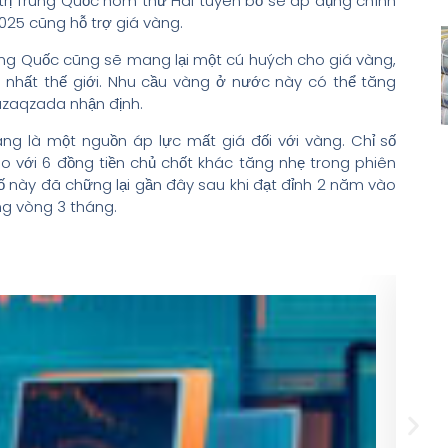
trị Trung Quốc hôm thứ Hai tuyên bố sẽ áp dụng chính
025 cũng hỗ trợ giá vàng.
rung Quốc cũng sẽ mang lại một cú huých cho giá vàng,
n nhất thế giới. Nhu cầu vàng ở nước này có thể tăng
azaqzada nhận định.
g là một nguồn áp lực mất giá đối với vàng. Chỉ số
o với 6 đồng tiền chủ chốt khác tăng nhẹ trong phiên
ố này đã chững lại gần đây sau khi đạt đỉnh 2 năm vào
ng vòng 3 tháng.