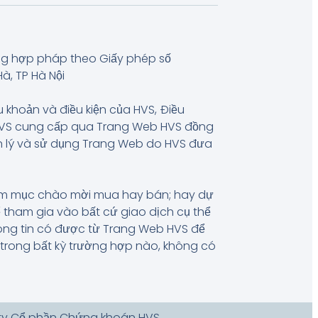
ng hợp pháp theo Giấy phép số
à, TP Hà Nội
u khoản và điều kiện của HVS, Điều
 HVS cung cấp qua Trang Web HVS đồng
uản lý và sử dụng Trang Web do HVS đưa
hằm mục chào mời mua hay bán; hay dự
 tham gia vào bất cứ giao dịch cụ thể
hông tin có được từ Trang Web HVS để
, trong bất kỳ trường hợp nào, không có
 ty Cổ phần Chứng khoán HVS