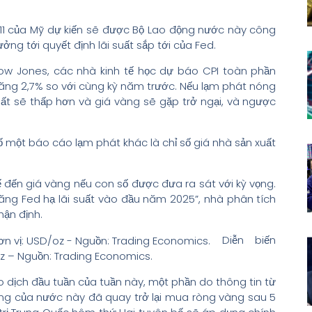
 11 của Mỹ dự kiến sẽ được Bộ Lao động nước này công
ưởng tới quyết định lãi suất sắp tới của Fed.
ow Jones, các nhà kinh tế học dự báo CPI toàn phần
tăng 2,7% so với cùng kỳ năm trước. Nếu lạm phát nóng
uất sẽ thấp hơn và giá vàng sẽ gặp trở ngại, và ngược
ố một báo cáo lạm phát khác là chỉ số giá nhà sản xuất
 đến giá vàng nếu con số được đưa ra sát với kỳ vọng.
ng Fed hạ lãi suất vào đầu năm 2025”, nhà phân tích
ận định.
Diễn biến
oz – Nguồn: Trading Economics.
 dịch đầu tuần của tuần này, một phần do thông tin từ
ng của nước này đã quay trở lại mua ròng vàng sau 5