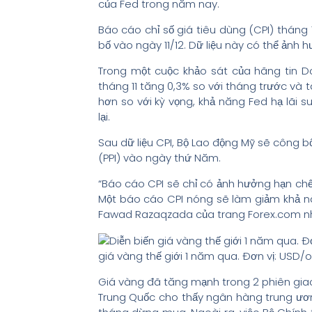
của Fed trong năm nay.
Báo cáo chỉ số giá tiêu dùng (CPI) tháng
bố vào ngày 11/12. Dữ liệu này có thể ảnh h
Trong một cuộc khảo sát của hãng tin D
tháng 11 tăng 0,3% so với tháng trước và 
hơn so với kỳ vọng, khả năng Fed hạ lãi s
lại.
Sau dữ liệu CPI, Bộ Lao động Mỹ sẽ công b
(PPI) vào ngày thứ Năm.
“Báo cáo CPI sẽ chỉ có ảnh hưởng hạn chế
Một báo cáo CPI nóng sẽ làm giảm khả nă
Fawad Razaqzada của trang Forex.com nh
giá vàng thế giới 1 năm qua. Đơn vị: USD/
Giá vàng đã tăng mạnh trong 2 phiên giao
Trung Quốc cho thấy ngân hàng trung ươ