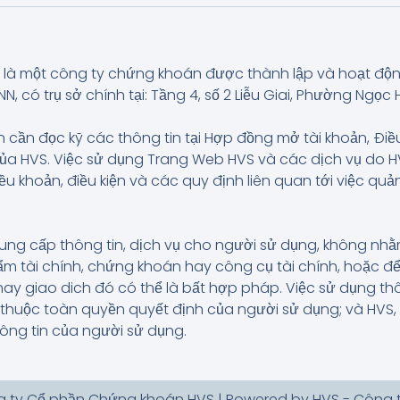
là một công ty chứng khoán được thành lập và hoạt độ
có trụ sở chính tại: Tầng 4, số 2 Liễu Giai, Phường Ngọc H
 cần đọc kỹ các thông tin tại Hợp đồng mở tài khoản, Điề
của HVS. Việc sử dụng Trang Web HVS và các dịch vụ do
iều khoản, điều kiện và các quy định liên quan tới việc q
ung cấp thông tin, dịch vụ cho người sử dụng, không n
 tài chính, chứng khoán hay công cụ tài chính, hoặc để
hay giao dich đó có thể là bất hợp pháp. Việc sử dụng t
và thuộc toàn quyền quyết định của người sử dụng; và HVS
hông tin của người sử dụng.
g ty Cổ phần Chứng khoán HVS | Powered by HVS - Công