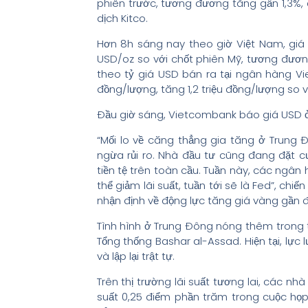
phiên trước, tương đương tăng gần 1,3%, 
dịch Kitco.
Hơn 8h sáng nay theo giờ Việt Nam, giá 
USD/oz so với chốt phiên Mỹ, tương đương
theo tỷ giá USD bán ra tại ngân hàng V
đồng/lượng, tăng 1,2 triệu đồng/lượng so
Đầu giờ sáng, Vietcombank báo giá USD ở
“Mối lo về căng thẳng gia tăng ở Trun
ngừa rủi ro. Nhà đầu tư cũng đang đặt 
tiền tệ trên toàn cầu. Tuần này, các ngâ
thể giảm lãi suất, tuần tới sẽ là Fed”, ch
nhận định về động lực tăng giá vàng gần 
Tình hình ở Trung Đông nóng thêm trong tu
Tổng thống Bashar al-Assad. Hiện tại, lực
và lập lại trật tự.
Trên thị trường lãi suất tương lai, các n
suất 0,25 điểm phần trăm trong cuộc họp 