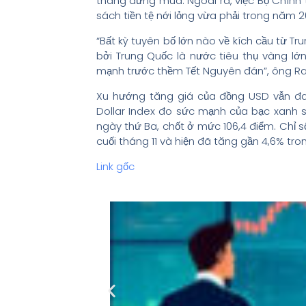
tháng dừng mua. Ngoài ra, việc Bộ Chính 
sách tiền tệ nới lỏng vừa phải trong năm 2
“Bất kỳ tuyên bố lớn nào về kích cầu từ T
bởi Trung Quốc là nước tiêu thụ vàng lớ
mạnh trước thềm Tết Nguyên đán”, ông R
Xu hướng tăng giá của đồng USD vẫn đan
Dollar Index đo sức mạnh của bạc xanh s
ngày thứ Ba, chốt ở mức 106,4 điểm. Chỉ s
cuối tháng 11 và hiện đã tăng gần 4,6% tro
Link gốc