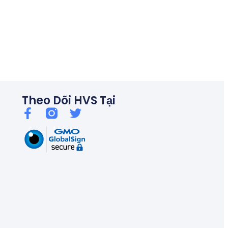
06/26
Thủ tướng chỉ đạo kiểm soát tín dụng bất động sản, chống bu
Theo Dõi HVS Tại