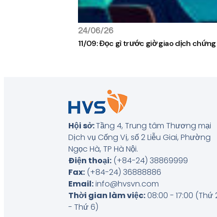
24/06/26
11/09: Đọc gì trước giờ giao dịch chứn
Hội sở:
Tầng 4, Trung tâm Thương mại
Dịch vụ Cống Vị, số 2 Liễu Giai, Phường
Ngọc Hà, TP Hà Nội
.
Điện thoại:
(+84-24) 38869999
Fax:
(+84-24) 36888886
Email:
info@hvsvn.com
Thời gian làm việc:
08:00 - 17:00 (Thứ 
- Thứ 6)