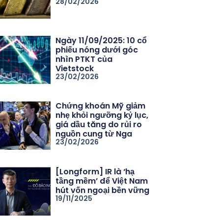
28/02/2026
Ngày 11/09/2025: 10 cổ
phiếu nóng dưới góc
nhìn PTKT của
Vietstock
23/02/2026
Chứng khoán Mỹ giảm
nhẹ khỏi ngưỡng kỷ lục,
giá dầu tăng do rủi ro
nguồn cung từ Nga
23/02/2026
[Longform] IR là ‘hạ
tầng mềm’ để Việt Nam
hút vốn ngoại bền vững
19/11/2025