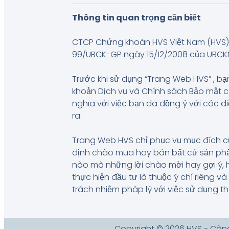
Thông tin quan trọng cần biết
CTCP Chứng khoán HVS Việt Nam (HVS) 
99/UBCK-GP ngày 15/12/2008 của UBCKNN, 
Trước khi sử dụng “Trang Web HVS” , bạn
khoản Dịch vụ và Chính sách Bảo mật 
nghĩa với việc bạn đã đồng ý với các đ
ra.
Trang Web HVS chỉ phục vụ mục đích c
định chào mua hay bán bất cứ sản phẩm
nào mà những lời chào mời hay gợi ý, 
thực hiện đầu tư là thuộc ý chí riêng 
trách nhiệm pháp lý với việc sử dụng t
Copyright © 2026 HVS - Côn