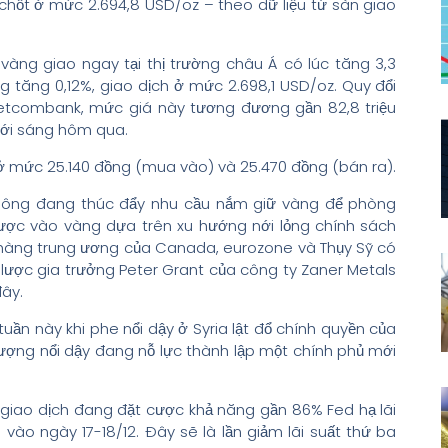
chốt ở mức 2.694,8 USD/oz – theo dữ liệu từ sàn giao
vàng giao ngay tại thị trường châu Á có lúc tăng 3,3
 tăng 0,12%, giao dịch ở mức 2.698,1 USD/oz. Quy đổi
ietcombank, mức giá này tương đương gần 82,8 triệu
 với sáng hôm qua.
 mức 25.140 đồng (mua vào) và 25.470 đồng (bán ra).
g Đông đang thúc đẩy nhu cầu nắm giữ vàng để phòng
cược vào vàng dựa trên xu hướng nới lỏng chính sách
n hàng trung ương của Canada, eurozone và Thụy Sỹ có
iến lược gia trưởng Peter Grant của công ty Zaner Metals
đây.
ần này khi phe nổi dậy ở Syria lật đổ chính quyền của
 lượng nổi dậy đang nỗ lực thành lập một chính phủ mới
hà giao dịch đang đặt cược khả năng gần 86% Fed hạ lãi
vào ngày 17-18/12. Đây sẽ là lần giảm lãi suất thứ ba