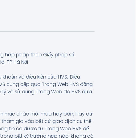
ng hợp pháp theo Giấy phép số
à, TP Hà Nội
u khoản và điều kiện của HVS, Điều
 HVS cung cấp qua Trang Web HVS đồng
uản lý và sử dụng Trang Web do HVS đưa
hằm mục chào mời mua hay bán; hay dự
 tham gia vào bất cứ giao dịch cụ thể
hông tin có được từ Trang Web HVS để
, trong bất kỳ trường hợp nào, không có