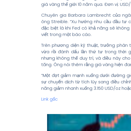
giá vàng thế giới 10 năm qua. Đơn vị: USD
Chuyên gia Barbara Lambrecht của ngâ
ông Streible. “Xu hướng nhu cầu đầu tư ch
đặc biệt là khi Fed có khả năng sẽ không
viết trong một báo cáo.
Trên phương diện kỹ thuật, trưởng phân tí
vừa rồi đánh dấu lần thứ tư trong thờ
nhưng không thể duy trì, và điều này cho 
tăng. Ông nói thêm rằng giá vàng hiện đa
“Một đợt giảm mạnh xuống dưới đường giá 
sự chuyển dịch từ tích lũy sang điều chỉn
năng giảm nhanh xuống 3.150 USD/oz hoặc 
Link gốc