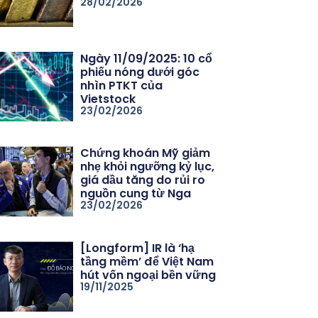
28/02/2026
Ngày 11/09/2025: 10 cổ
phiếu nóng dưới góc
nhìn PTKT của
Vietstock
23/02/2026
Chứng khoán Mỹ giảm
nhẹ khỏi ngưỡng kỷ lục,
giá dầu tăng do rủi ro
nguồn cung từ Nga
23/02/2026
[Longform] IR là ‘hạ
tầng mềm’ để Việt Nam
hút vốn ngoại bền vững
19/11/2025