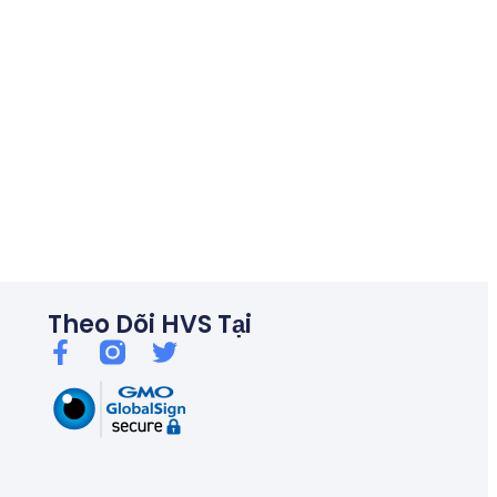
06/26
Thủ tướng chỉ đạo kiểm soát tín dụng bất động sản, chống bu
Theo Dõi HVS Tại