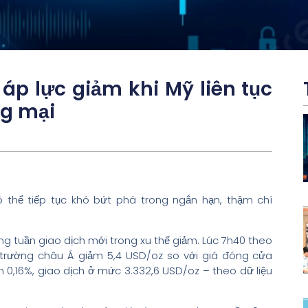
p lực giảm khi Mỹ liên tục
ng mại
 thể tiếp tục khó bứt phá trong ngắn hạn, thậm chí
ộng tuần giao dịch mới trong xu thế giảm. Lúc 7h40 theo
ị trường châu Á giảm 5,4 USD/oz so với giá đóng cửa
0,16%, giao dịch ở mức 3.332,6 USD/oz – theo dữ liệu