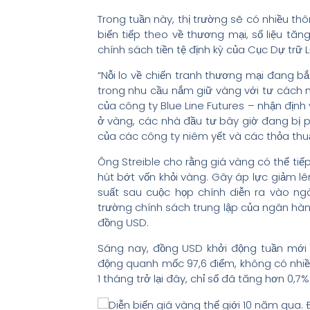
Trong tuần này, thị trường sẽ có nhiều th
biến tiếp theo về thương mại, số liệu tă
chính sách tiền tệ định kỳ của Cục Dự trữ 
“Nỗi lo về chiến tranh thương mại đang bắ
trong nhu cầu nắm giữ vàng với tư cách mộ
của công ty Blue Line Futures – nhận định 
ở vàng, các nhà đầu tư bây giờ đang bị 
của các công ty niêm yết và các thỏa thu
Ông Streible cho rằng giá vàng có thể tiế
hút bớt vốn khỏi vàng. Gây áp lực giảm lê
suất sau cuộc họp chính diễn ra vào ngày
trường chính sách trung lập của ngân hà
đồng USD.
Sáng nay, đồng USD khởi động tuần mới tr
động quanh mốc 97,6 điểm, không có nhiều
1 tháng trở lại đây, chỉ số đã tăng hơn 0,