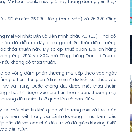
 hàng Vietcombank, mức giá này tương đương gần 105,7
giá USD ở mức 25.930 đồng (mua vào) và 26.320 đồng
ng mại với Nhật Bản và Liên minh châu Âu (EU) – hai đối
hán đã diễn ra đầy cam go, nhiều thời điểm tưởng
các thỏa thuận này, Mỹ sẽ áp thuế quan 15% lên hàng
 tương ứng 25% và 30% mà Tổng thống Donald Trump
 nếu không có thỏa thuận.
 sẽ có vòng đàm phán thương mại tiếp theo vào ngày
hằm gia hạn thời gian “đình chiến” dự kiến kết thúc vào
/8, Mỹ và Trung Quốc không đạt được một thỏa thuận
ông nhất trí được việc gia hạn hòa hoãn, thương mại
thể đương đầu mức thuế quan lên tới hơn 100%.
kỷ lục mới nhờ tin khả quan về thương mại và loạt báo
g ty niêm yết. Trong bối cảnh đó, vàng – một kênh đầu
ấp dẫn đối với các nhà đầu tư và đã giảm khoảng 0,4%
vào đầu tuần.