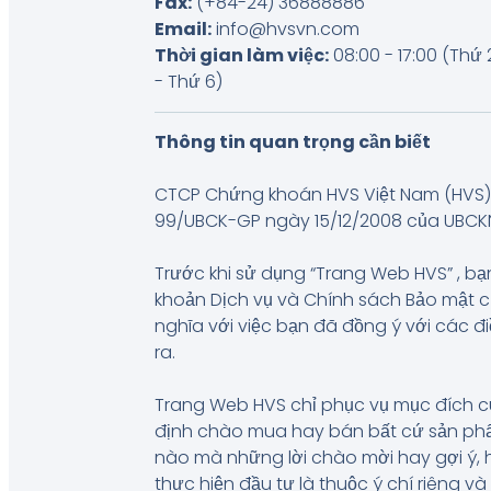
Fax:
(+84-24) 36888886
Email:
info@hvsvn.com
Thời gian làm việc:
08:00 - 17:00 (Thứ 
- Thứ 6)
Thông tin quan trọng cần biết
CTCP Chứng khoán HVS Việt Nam (HVS) 
99/UBCK-GP ngày 15/12/2008 của UBCKNN, 
Trước khi sử dụng “Trang Web HVS” , bạn
khoản Dịch vụ và Chính sách Bảo mật 
nghĩa với việc bạn đã đồng ý với các đ
ra.
Trang Web HVS chỉ phục vụ mục đích c
định chào mua hay bán bất cứ sản phẩm
nào mà những lời chào mời hay gợi ý, 
thực hiện đầu tư là thuộc ý chí riêng 