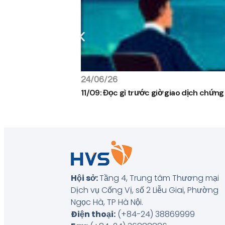
24/06/26
11/09: Đọc gì trước giờ giao dịch chứn
Hội sở:
Tầng 4, Trung tâm Thương mại
Dịch vụ Cống Vị, số 2 Liễu Giai, Phường
Ngọc Hà, TP Hà Nội
.
Điện thoại:
(+84-24) 38869999