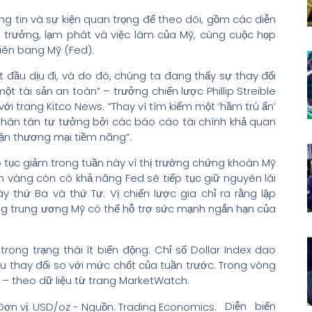
ông tin và sự kiện quan trọng để theo dõi, gồm các diễn
ng trưởng, lạm phát và việc làm của Mỹ, cùng cuộc họp
Liên bang Mỹ (Fed).
t đầu dịu đi, và do đó, chúng ta đang thấy sự thay đổi
t tài sản an toàn” – trưởng chiến lược Phillip Streible
với trang Kitco News. “Thay vì tìm kiếm một ‘hầm trú ẩn’
phân tán tư tưởng bởi các báo cáo tài chính khả quan
ận thương mại tiềm năng”.
p tục giảm trong tuần này vì thị trường chứng khoán Mỹ
n vàng còn có khả năng Fed sẽ tiếp tục giữ nguyên lãi
 thứ Ba và thứ Tư. Vị chiến lược gia chỉ ra rằng lập
ng trung ương Mỹ có thể hỗ trợ sức mạnh ngắn hạn của
ong trạng thái ít biến động. Chỉ số Dollar Index dao
 thay đổi so với mức chốt của tuần trước. Trong vòng
7% – theo dữ liệu từ trang MarketWatch.
Diễn biến