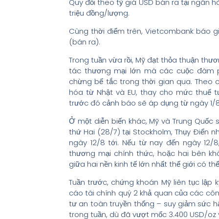
Quy đổi theo tỷ giá USD bán ra tại ngân
triệu đồng/lượng.
Cùng thời điểm trên, Vietcombank báo 
(bán ra).
Trong tuần vừa rồi, Mỹ đạt thỏa thuận thươ
tác thương mại lớn mà các cuộc đàm p
chừng bế tắc trong thời gian qua. Theo 
hóa từ Nhật và EU, thay cho mức thuế
trước đó cảnh báo sẽ áp dụng từ ngày 1/8
Ở một diễn biến khác, Mỹ và Trung Quốc
thứ Hai (28/7) tại Stockholm, Thụy Điển n
ngày 12/8 tới. Nếu từ nay đến ngày 12
thương mại chính thức, hoặc hai bên kh
giữa hai nền kinh tế lớn nhất thế giới có 
Tuần trước, chứng khoán Mỹ liên tục lập 
cáo tài chính quý 2 khả quan của các côn
tư an toàn truyền thống – suy giảm sức h
trong tuần, dù đã vượt mốc 3.400 USD/oz 