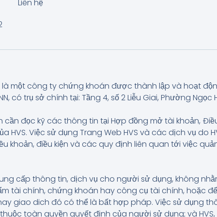
Liên hệ
2
là một công ty chứng khoán được thành lập và hoạt độ
có trụ sở chính tại: Tầng 4, số 2 Liễu Giai, Phường Ngọc H
 cần đọc kỹ các thông tin tại Hợp đồng mở tài khoản, Điề
của HVS. Việc sử dụng Trang Web HVS và các dịch vụ do
iều khoản, điều kiện và các quy định liên quan tới việc q
ung cấp thông tin, dịch vụ cho người sử dụng, không n
 tài chính, chứng khoán hay công cụ tài chính, hoặc để
hay giao dich đó có thể là bất hợp pháp. Việc sử dụng t
và thuộc toàn quyền quyết định của người sử dụng; và HVS