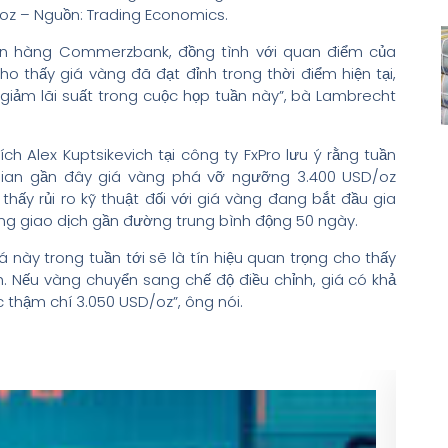
/oz – Nguồn: Trading Economics.
n hàng Commerzbank, đồng tình với quan điểm của
o thấy giá vàng đã đạt đỉnh trong thời điểm hiện tại,
 giảm lãi suất trong cuộc họp tuần này”, bà Lambrecht
ch Alex Kuptsikevich tại công ty FxPro lưu ý rằng tuần
i gian gần đây giá vàng phá vỡ ngưỡng 3.400 USD/oz
thấy rủi ro kỹ thuật đối với giá vàng đang bắt đầu gia
ng giao dịch gần đường trung bình động 50 ngày.
này trong tuần tới sẽ là tín hiệu quan trọng cho thấy
h. Nếu vàng chuyển sang chế độ điều chỉnh, giá có khả
thậm chí 3.050 USD/oz”, ông nói.