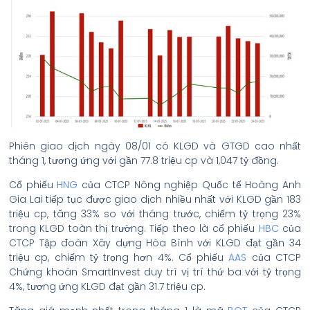
Phiên giao dịch ngày 08/01 có KLGD và GTGD cao nhất
tháng 1, tương ứng với gần 77.8 triệu cp và 1,047 tỷ đồng.
Cổ phiếu
HNG
của CTCP Nông nghiệp Quốc tế Hoàng Anh
Gia Lai tiếp tục được giao dịch nhiều nhất với KLGD gần 183
triệu cp, tăng 33% so với tháng trước, chiếm tỷ trọng 23%
trong KLGD toàn thị trường. Tiếp theo là cổ phiếu
HBC
của
CTCP Tập đoàn Xây dựng Hòa Bình với KLGD đạt gần 34
triệu cp, chiếm tỷ trọng hơn 4%. Cổ phiếu
AAS
của CTCP
Chứng khoán SmartInvest duy trì vị trí thứ ba với tỷ trọng
4%, tương ứng KLGD đạt gần 31.7 triệu cp.