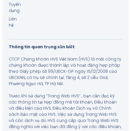
Tuyển
dụng
Liên
hệ
Thông tin quan trọng cần biết
CTCP Chứng khoán HVS Việt Nam (HVS) là một công ty
chứng khoán được thành lập và hoạt động hợp pháp
theo Giấy phép số 99/UBCK-GP ngày 15/12/2008 của
UBCKNN, có trụ sở chính tại: Tầng 4, số 2 Liễu Giai,
Phường Ngọc Hà, TP Hà Nội
Trước khi sử dụng “Trang Web HVS” , bạn cần đọc kỹ
các thông tin tại Hợp đồng mở tài khoản, Điều khoản
và điều kiện của HVS, Điều khoản Dịch vụ và Chính
sách Bảo mật của HVS. Việc sử dụng Trang Web HVS
và các dịch vụ do HVS cung cấp qua Trang Web HVS
đồng nghĩa với việc bạn đã đồng ý với các điều khoản,