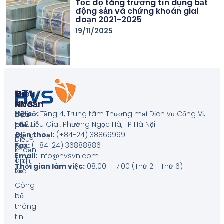
Tốc độ tăng trưởng tín dụng bất
động sản và chứng khoán giai
đoạn 2021-2025
19/11/2025
Về
Điều
HVS
Khoản
Hội sở:
Tầng 4, Trung tâm Thương mại Dịch vụ Cống Vị,
Giới
Biểu
số 2 Liễu Giai, Phường Ngọc Hà, TP Hà Nội
.
thiệu
phí
Điện thoại:
(+84-24) 38869999
công
Điều
Fax:
(+84-24) 36888886
ty
khoản
Email:
info@hvsvn.com
Tin
dịch
Thời gian làm việc:
08:00 - 17:00 (Thứ 2 - Thứ 6)
tức
vụ
Công
bố
thông
tin