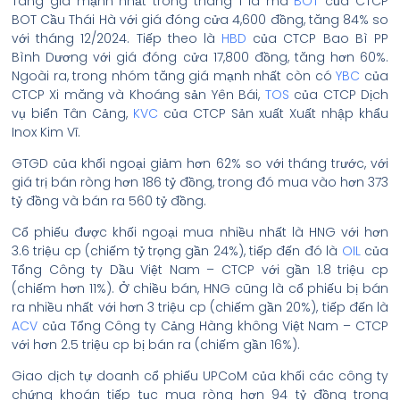
Tăng giá mạnh nhất trong tháng 1 là mã
BOT
của CTCP
BOT Cầu Thái Hà với giá đóng cửa 4,600 đồng, tăng 84% so
với tháng 12/2024. Tiếp theo là
HBD
của CTCP Bao Bì PP
Bình Dương với giá đóng cửa 17,800 đồng, tăng hơn 60%.
Ngoài ra, trong nhóm tăng giá mạnh nhất còn có
YBC
của
CTCP Xi măng và Khoáng sản Yên Bái,
TOS
của CTCP Dịch
vụ biển Tân Cảng,
KVC
của CTCP Sản xuất Xuất nhập khẩu
Inox Kim Vĩ.
GTGD của khối ngoại giảm hơn 62% so với tháng trước, với
giá trị bán ròng hơn 186 tỷ đồng, trong đó mua vào hơn 373
tỷ đồng và bán ra 560 tỷ đồng.
Cổ phiếu được khối ngoại mua nhiều nhất là HNG với hơn
3.6 triệu cp (chiếm tỷ trọng gần 24%), tiếp đến đó là
OIL
của
Tổng Công ty Dầu Việt Nam – CTCP với gần 1.8 triệu cp
(chiếm hơn 11%). Ở chiều bán, HNG cũng là cổ phiếu bị bán
ra nhiều nhất với hơn 3 triệu cp (chiếm gần 20%), tiếp đến là
ACV
của Tổng Công ty Cảng Hàng không Việt Nam – CTCP
với hơn 2.5 triệu cp bị bán ra (chiếm gần 16%).
Giao dịch tự doanh cổ phiếu UPCoM của khối các công ty
chứng khoán tiếp tục mua ròng hơn 94 tỷ đồng trong