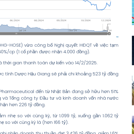
HG-HOSE) vừa công bố Nghị quyết HĐQT về việc tạm
 40%/cp (1 cổ phần được nhận 4.000 đồng).
 thời gian thanh toán dự kiến vào 14/2/2025.
 ước tính Dược Hậu Giang sẽ phải chi khoảng 523 tỷ đồng
o Pharmaceutical đến từ Nhật Bản đang sở hữu hơn 51%
ng và Tổng công ty Đầu tư và kinh doanh vốn nhà nước
hận hơn 226 tỷ đồng.
 nhẹ so với cùng kỳ, từ 1.099 tỷ, xuống gần 1.062 tỷ
ẹ so với cùng kỳ là (hơn 166 tỷ).
hi nhận doanh thu thuần đạt 3.426 tỷ đồng, giảm 1,6%