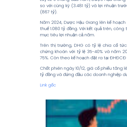
so với cùng kỳ (3.481 tỷ) và lợi nhuận tr
(867 tỷ).
Năm 2024, Dược Hậu Giang lên kế hoạch d
thuế 1.080 tỷ đồng. Với kết quả trên, côn
mục tiêu lợi nhuận cả năm.
Trên thị trường, DHG có tỷ lệ chia cổ tứ
chứng khoán với tỷ lệ 35-40% và năm 2023
75%. Còn theo kế hoạch đặt ra tại ĐHĐCĐ 
Chốt phiên ngày 10/12, giá cổ phiếu tăng l
tỷ đồng và đứng đầu các doanh nghiệp dư
Link gốc