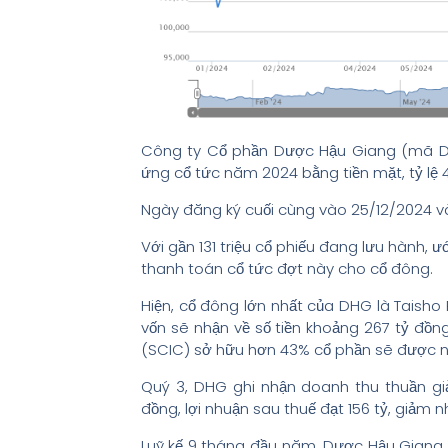
Công ty Cổ phần Dược Hậu Giang (mã D
ứng cổ tức năm 2024 bằng tiền mặt, tỷ lệ
Ngày đăng ký cuối cùng vào 25/12/2024 và
Với gần 131 triệu cổ phiếu đang lưu hành,
thanh toán cổ tức đợt này cho cổ đông.
Hiện, cổ đông lớn nhất của DHG là Taish
vốn sẽ nhận về số tiền khoảng 267 tỷ đồ
(SCIC) sở hữu hơn 43% cổ phần sẽ được n
Quý 3, DHG ghi nhận doanh thu thuần giảm
đồng, lợi nhuận sau thuế đạt 156 tỷ, giảm nh
Luỹ kế 9 tháng đầu năm, Dược Hậu Giang g