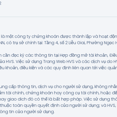
2
là một công ty chứng khoán được thành lập và hoạt độ
có trụ sở chính tại: Tầng 4, số 2 Liễu Giai, Phường Ngọc H
 cần đọc kỹ các thông tin tại Hợp đồng mở tài khoản, Điề
của HVS. Việc sử dụng Trang Web HVS và các dịch vụ do
iều khoản, điều kiện và các quy định liên quan tới việc q
ung cấp thông tin, dịch vụ cho người sử dụng, không n
 tài chính, chứng khoán hay công cụ tài chính, hoặc để
hay giao dich đó có thể là bất hợp pháp. Việc sử dụng t
và thuộc toàn quyền quyết định của người sử dụng; và HVS
hông tin của người sử dụng.