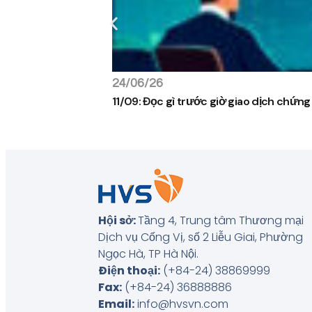
24/06/26
11/09: Đọc gì trước giờ giao dịch chứn
Hội sở:
Tầng 4, Trung tâm Thương mại
Dịch vụ Cống Vị, số 2 Liễu Giai, Phường
Ngọc Hà, TP Hà Nội
.
Điện thoại:
(+84-24) 38869999
Fax:
(+84-24) 36888886
Email:
info@hvsvn.com