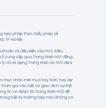
ng hợp pháp theo Giấy phép số
à, TP Hà Nội
u khoản và điều kiện của HVS, Điều
 HVS cung cấp qua Trang Web HVS đồng
uản lý và sử dụng Trang Web do HVS đưa
hằm mục chào mời mua hay bán; hay dự
 tham gia vào bất cứ giao dịch cụ thể
hông tin có được từ Trang Web HVS để
, trong bất kỳ trường hợp nào, không có