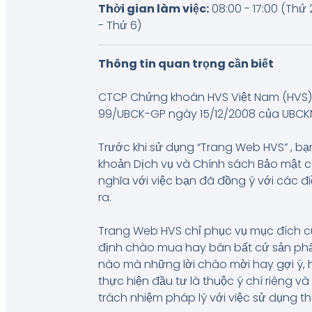
Thời gian làm việc:
08:00 - 17:00 (Thứ 
- Thứ 6)
Thông tin quan trọng cần biết
CTCP Chứng khoán HVS Việt Nam (HVS) 
99/UBCK-GP ngày 15/12/2008 của UBCKNN, 
Trước khi sử dụng “Trang Web HVS” , bạn
khoản Dịch vụ và Chính sách Bảo mật 
nghĩa với việc bạn đã đồng ý với các đ
ra.
Trang Web HVS chỉ phục vụ mục đích c
định chào mua hay bán bất cứ sản phẩm
nào mà những lời chào mời hay gợi ý, 
thực hiện đầu tư là thuộc ý chí riêng 
trách nhiệm pháp lý với việc sử dụng t