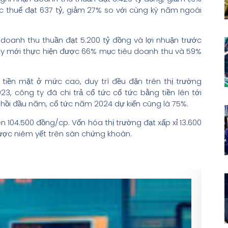
ước thuế đạt 637 tỷ, giảm 27% so với cùng kỳ năm ngoái
oanh thu thuần đạt 5.200 tỷ đồng và lợi nhuận trước
g ty mới thực hiện được 66% mục tiêu doanh thu và 59%
c tiền mặt ở mức cao, duy trì đều đặn trên thị trường
, công ty đã chi trả cổ tức cổ tức bằng tiền lên tới
hồi đầu năm, cổ tức năm 2024 dự kiến cũng là 75%.
ên 104.500 đồng/cp. Vốn hóa thị trường đạt xấp xỉ 13.600
ợc niêm yết trên sàn chứng khoán.