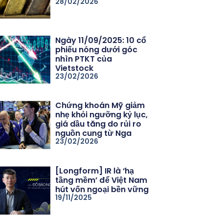
28/02/2026
Ngày 11/09/2025: 10 cổ
phiếu nóng dưới góc
nhìn PTKT của
Vietstock
23/02/2026
Chứng khoán Mỹ giảm
nhẹ khỏi ngưỡng kỷ lục,
giá dầu tăng do rủi ro
nguồn cung từ Nga
23/02/2026
[Longform] IR là ‘hạ
tầng mềm’ để Việt Nam
hút vốn ngoại bền vững
19/11/2025