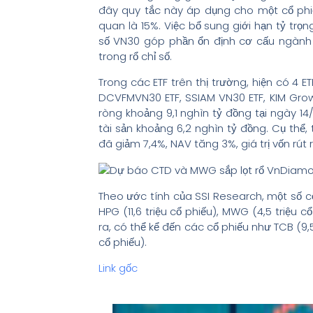
đây quy tắc này áp dụng cho một cổ phiế
quan là 15%. Việc bổ sung giới hạn tỷ tr
số VN30 góp phần ổn định cơ cấu ngành 
trong rổ chỉ số.
Trong các ETF trên thị trường, hiện có 4
DCVFMVN30 ETF, SSIAM VN30 ETF, KIM Growt
ròng khoảng 9,1 nghìn tỷ đồng tại ngày 14
tài sản khoảng 6,2 nghìn tỷ đồng. Cụ thể,
đã giảm 7,4%, NAV tăng 3%, giá trị vốn rút
Theo ước tính của SSI Research, một số c
HPG (11,6 triệu cổ phiếu), MWG (4,5 triệu cổ
ra, có thể kể đến các cổ phiếu như TCB (9,5 
cổ phiếu).
Link gốc