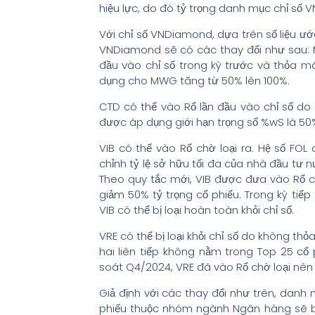
hiệu lực, do đó tỷ trọng danh mục chỉ số V
Với chỉ số VNDiamond, dựa trên số liệu ướ
VNDiamond sẽ có các thay đổi như sau: M
đầu vào chỉ số trong kỳ trước và thỏa mã
dụng cho MWG tăng từ 50% lên 100%.
CTD có thể vào Rổ lần đầu vào chỉ số do 
được áp dụng giới hạn trọng số %wS là 50
VIB có thể vào Rổ chờ loại ra. Hệ số FO
chỉnh tỷ lệ sở hữu tối đa của nhà đầu tư 
Theo quy tắc mới, VIB được đưa vào Rổ c
giảm 50% tỷ trọng cổ phiếu. Trong kỳ tiếp
VIB có thể bị loại hoàn toàn khỏi chỉ số.
VRE có thể bị loại khỏi chỉ số do không thỏ
hai liên tiếp không nằm trong Top 25 cổ 
soát Q4/2024, VRE đã vào Rổ chờ loại nên kh
Giả định với các thay đổi như trên, danh 
phiếu thuộc nhóm ngành Ngân hàng sẽ b