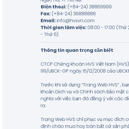
Điện thoại:
(+84-24) 38869999
Fax:
(+84-24) 36888886
Email:
info@hvsvn.com
Thời gian làm việc:
08:00 - 17:00 (Thứ 
- Thứ 6)
Thông tin quan trọng cần biết
CTCP Chứng khoán HVS Việt Nam (HVS) 
99/UBCK-GP ngày 15/12/2008 của UBCKNN, 
Trước khi sử dụng “Trang Web HVS” , bạn
khoản Dịch vụ và Chính sách Bảo mật 
nghĩa với việc bạn đã đồng ý với các đ
ra.
Trang Web HVS chỉ phục vụ mục đích c
định chào mua hay bán bất cứ sản phẩm