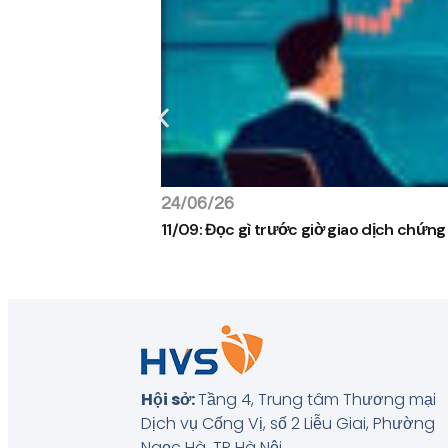
24/06/26
11/09: Đọc gì trước giờ giao dịch chứn
Hội sở:
Tầng 4, Trung tâm Thương mại
Dịch vụ Cống Vị, số 2 Liễu Giai, Phường
Ngọc Hà, TP Hà Nội
.