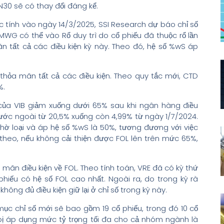
N30 sẽ có thay đổi đáng kể.
c tính vào ngày 14/3/2025, SSI Research dự báo chỉ số
WG có thể vào Rổ duy trì do cổ phiếu đã thuộc rổ lần
n tất cả các điều kiện kỳ này. Theo đó, hệ số %wS áp
thỏa mãn tất cả các điều kiện. Theo quy tắc mới, CTD
%.
L của VIB giảm xuống dưới 65% sau khi ngân hàng điều
nước ngoài từ 20,5% xuống còn 4,99% từ ngày 1/7/2024.
hờ loại và áp hệ số %wS là 50%, tương đương với việc
 theo, nếu không cải thiện được FOL lên trên mức 65%,
a mãn điều kiện về FOL. Theo tính toán, VRE đã có kỳ thứ
phiếu có hệ số FOL cao nhất. Ngoài ra, do trong kỳ rà
ông đủ điều kiện giữ lại ở chỉ số trong kỳ này.
mục chỉ số mới sẽ bao gồm 19 cổ phiếu, trong đó 10 cổ
ị áp dụng mức tỷ trọng tối đa cho cả nhóm ngành là