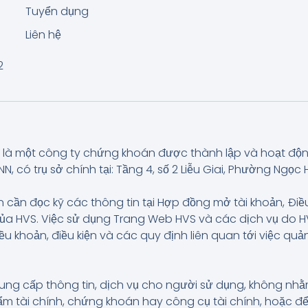
Tuyển dụng
Liên hệ
2
là một công ty chứng khoán được thành lập và hoạt độ
có trụ sở chính tại: Tầng 4, số 2 Liễu Giai, Phường Ngọc H
 cần đọc kỹ các thông tin tại Hợp đồng mở tài khoản, Điề
của HVS. Việc sử dụng Trang Web HVS và các dịch vụ do
iều khoản, điều kiện và các quy định liên quan tới việc q
ung cấp thông tin, dịch vụ cho người sử dụng, không n
 tài chính, chứng khoán hay công cụ tài chính, hoặc để