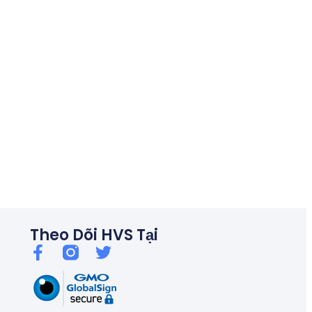
06/26
Thủ tướng chỉ đạo kiểm soát tín dụng bất động sản, chống bu
Theo Dõi HVS Tại