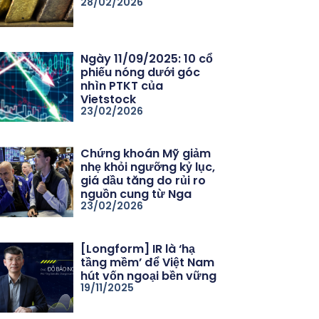
28/02/2026
Ngày 11/09/2025: 10 cổ
phiếu nóng dưới góc
nhìn PTKT của
Vietstock
23/02/2026
Chứng khoán Mỹ giảm
nhẹ khỏi ngưỡng kỷ lục,
giá dầu tăng do rủi ro
nguồn cung từ Nga
23/02/2026
[Longform] IR là ‘hạ
tầng mềm’ để Việt Nam
hút vốn ngoại bền vững
19/11/2025