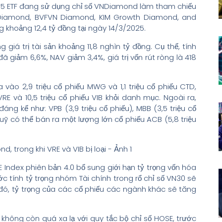
có 5 ETF đang sử dụng chỉ số VNDiamond làm tham chiếu
amond, BVFVN Diamond, KIM Growth Diamond, and
g khoảng 12,4 tỷ đồng tại ngày 14/3/2025.
á trị tài sản khoảng 11,8 nghìn tỷ đồng. Cụ thể, tính
đã giảm 6,6%, NAV giảm 3,4%, giá trị vốn rút ròng là 418
o 2,9 triệu cổ phiếu MWG và 1,1 triệu cổ phiếu CTD,
VRE và 10,5 triệu cổ phiếu VIB khỏi danh mục. Ngoài ra,
g kể như: VPB (3,9 triệu cổ phiếu), MBB (3,5 triệu cổ
 quỹ có thể bán ra một lượng lớn cổ phiếu ACB (5,8 triệu
E Index phiên bản 4.0 bổ sung giới hạn tỷ trọng vốn hóa
 tính tỷ trọng nhóm Tài chính trong rổ chỉ số VN30 sẽ
đó, tỷ trọng của các cổ phiếu các ngành khác sẽ tăng
 không còn quá xa lạ với quy tắc bộ chỉ số HOSE, trước