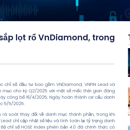
ắp lọt rổ VnDiamond, trong
các chỉ số đầu tư bao gồm VNDiamond, VNFIN Lead và
nh mục cho kỳ Q2/2025 với một số mốc thời gian đáng
 ngày công bố 16/4/2025; Ngày hoàn thành cơ cấu danh
ực 5/5/2025.
 rà soát thay đổi về danh mục thành phần, trong khi
ead chỉ cập nhật số liệu và tính toán lại tỷ trọng danh
c Bộ chỉ số HOSE Index phiên bản 4.0 đã chính thức có