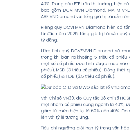
40%. Trong các ETF trên thị trường, hiện 
bao gồm DCVFMVN Diamond, MAFM VNDi
ABF VNDiamond với tổng giá trị tài sản ròn
Riêng quỹ DCVFMVN Diamond hiện có tổng gi
từ đầu năm 2025, tổng giá trị tài sản quỹ 
tỷ đồng.
Ước tính quỹ DCVFMVN Diamond sẽ mua và
trong khi bán ra khoảng 5 triệu cổ phiếu 
một số cổ phiếu ước tính được mua vào đán
phiếu), MSB (3 triệu cổ phiếu). Đồng thời,
cổ phiếu) & HDB (3,5 triệu cổ phiếu).
Với Chỉ số VN30, do Quy tắc Bộ chỉ số HOS
một nhóm cổ phiếu cùng ngành là 40%, ước
giảm từ mức hiện tại là 60% còn 40%. Do 
lên với tỷ lệ tương ứng.
Tiêu chí ngưỡng giới hạn tỷ trọng vốn hóa