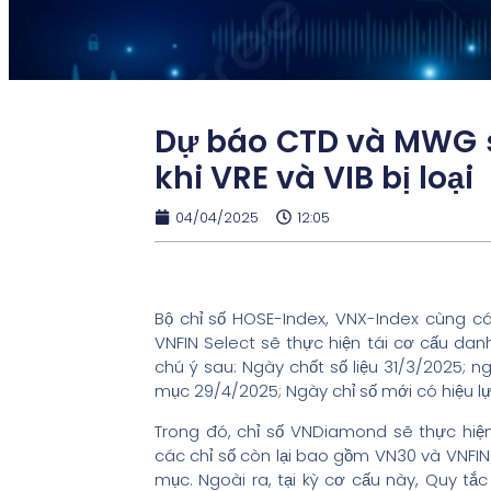
Dự báo CTD và MWG s
khi VRE và VIB bị loại
04/04/2025
12:05
Bộ chỉ số HOSE-Index, VNX-Index cùng 
VNFIN Select sẽ thực hiện tái cơ cấu da
chú ý sau: Ngày chốt số liệu 31/3/2025;
mục 29/4/2025; Ngày chỉ số mới có hiệu l
Trong đó, chỉ số VNDiamond sẽ thực hiện
các chỉ số còn lại bao gồm VN30 và VNFIN L
mục. Ngoài ra, tại kỳ cơ cấu này, Quy tắ