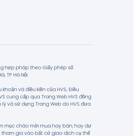
ng hợp pháp theo Giấy phép số
à, TP Hà Nội
u khoản và điều kiện của HVS, Điều
 HVS cung cấp qua Trang Web HVS đồng
uản lý và sử dụng Trang Web do HVS đưa
hằm mục chào mời mua hay bán; hay dự
 tham gia vào bất cứ giao dịch cụ thể