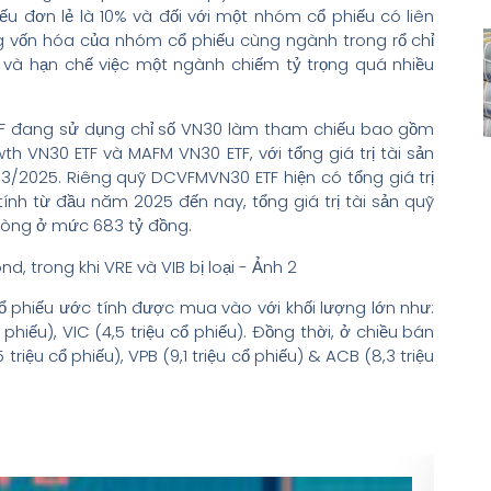
u đơn lẻ là 10% và đối với một nhóm cổ phiếu có liên
ọng vốn hóa của nhóm cổ phiếu cùng ngành trong rổ chỉ
và hạn chế việc một ngành chiếm tỷ trọng quá nhiều
 ETF đang sử dụng chỉ số VN30 làm tham chiếu bao gồm
h VN30 ETF và MAFM VN30 ETF, với tổng giá trị tài sản
/3/2025. Riêng quỹ DCVFMVN30 ETF hiện có tổng giá trị
 tính từ đầu năm 2025 đến nay, tổng giá trị tài sản quỹ
 ròng ở mức 683 tỷ đồng.
ổ phiếu ước tính được mua vào với khối lượng lớn như:
 phiếu), VIC (4,5 triệu cổ phiếu). Đồng thời, ở chiều bán
triệu cổ phiếu), VPB (9,1 triệu cổ phiếu) & ACB (8,3 triệu