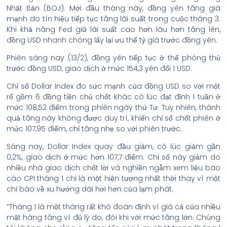
Nhật Bản (BOJ). Mới đầu tháng này, đồng yên tăng giá
mạnh do tín hiệu tiếp tục tăng lãi suất trong cuộc tháng 3.
Khi khả năng Fed giữ lãi suất cao hơn lâu hơn tăng lên,
đồng USD nhanh chóng lấy lại ưu thế tỷ giá trước đồng yên.
Phiên sáng nay (13/2), đồng yên tiếp tục ở thế phòng thủ
trước đồng USD, giao dịch ở mức 154,3 yên đổi 1 USD.
Chỉ số Dollar Index đo sức mạnh của đồng USD so với một
rổ gồm 6 đồng tiền chủ chốt khác có lúc đạt đỉnh 1 tuần ở
mức 108,52 điểm trong phiên ngày thứ Tư. Tuy nhiên, thành
quả tăng này không được duy trì, khiến chỉ số chốt phiên ở
mức 107,95 điểm, chỉ tăng nhẹ so với phiên trước.
Sáng nay, Dollar Index quay đầu giảm, có lúc giảm gần
0,2%, giao dịch ở mức hơn 107,7 điểm. Chỉ số này giảm do
nhiều nhà giao dịch chốt lời và nghiền ngẫm xem liệu báo
cáo CPI tháng 1 chỉ là một hiện tượng nhất thời thay vì một
chỉ báo về xu hướng dài hơi hơn của lạm phát.
“Tháng 1 là một tháng rất khó đoán định vì giá cả của nhiều
mặt hàng tăng vì đủ lý do, đôi khi với mức tăng lớn. Chúng