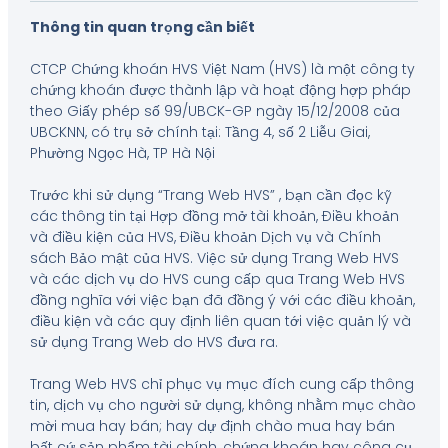
Thông tin quan trọng cần biết
CTCP Chứng khoán HVS Việt Nam (HVS) là một công ty
chứng khoán được thành lập và hoạt động hợp pháp
theo Giấy phép số 99/UBCK-GP ngày 15/12/2008 của
UBCKNN, có trụ sở chính tại: Tầng 4, số 2 Liễu Giai,
Phường Ngọc Hà, TP Hà Nội
Trước khi sử dụng “Trang Web HVS” , bạn cần đọc kỹ
các thông tin tại Hợp đồng mở tài khoản, Điều khoản
và điều kiện của HVS, Điều khoản Dịch vụ và Chính
sách Bảo mật của HVS. Việc sử dụng Trang Web HVS
và các dịch vụ do HVS cung cấp qua Trang Web HVS
đồng nghĩa với việc bạn đã đồng ý với các điều khoản,
điều kiện và các quy định liên quan tới việc quản lý và
sử dụng Trang Web do HVS đưa ra.
Trang Web HVS chỉ phục vụ mục đích cung cấp thông
tin, dịch vụ cho người sử dụng, không nhằm mục chào
mời mua hay bán; hay dự định chào mua hay bán
bất cứ sản phẩm tài chính, chứng khoán hay công cụ