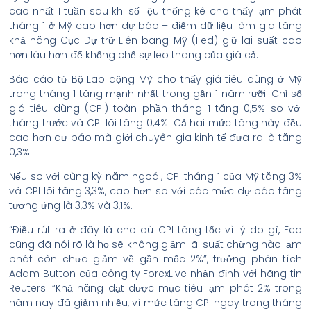
cao nhất 1 tuần sau khi số liệu thống kê cho thấy lạm phát
tháng 1 ở Mỹ cao hơn dự báo – điểm dữ liệu làm gia tăng
khả năng Cục Dự trữ Liên bang Mỹ (Fed) giữ lãi suất cao
hơn lâu hơn để khống chế sự leo thang của giá cả.
Báo cáo từ Bộ Lao động Mỹ cho thấy giá tiêu dùng ở Mỹ
trong tháng 1 tăng mạnh nhất trong gần 1 năm rưỡi. Chỉ số
giá tiêu dùng (CPI) toàn phần tháng 1 tăng 0,5% so với
tháng trước và CPI lõi tăng 0,4%. Cả hai mức tăng này đều
cao hơn dự báo mà giới chuyên gia kinh tế đưa ra là tăng
0,3%.
Nếu so với cùng kỳ năm ngoái, CPI tháng 1 của Mỹ tăng 3%
và CPI lõi tăng 3,3%, cao hơn so với các mức dự báo tăng
tương ứng là 3,3% và 3,1%.
“Điều rút ra ở đây là cho dù CPI tăng tốc vì lý do gì, Fed
cũng đã nói rõ là họ sẽ không giảm lãi suất chừng nào lạm
phát còn chưa giảm về gần mốc 2%”, trưởng phân tích
Adam Button của công ty ForexLive nhận định với hãng tin
Reuters. “Khả năng đạt được mục tiêu lạm phát 2% trong
năm nay đã giảm nhiều, vì mức tăng CPI ngay trong tháng