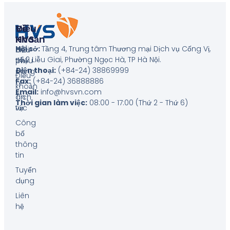
Về
Điều
HVS
Khoản
Hội sở:
Tầng 4, Trung tâm Thương mại Dịch vụ Cống Vị,
Giới
Biểu
số 2 Liễu Giai, Phường Ngọc Hà, TP Hà Nội
.
thiệu
phí
Điện thoại:
(+84-24) 38869999
công
Điều
Fax:
(+84-24) 36888886
ty
khoản
Email:
info@hvsvn.com
Tin
dịch
Thời gian làm việc:
08:00 - 17:00 (Thứ 2 - Thứ 6)
tức
vụ
Công
bố
thông
tin
Tuyển
dụng
Liên
hệ