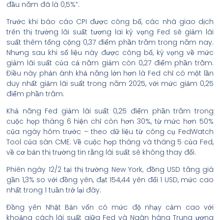
đầu năm đã là 0,5%”.
Trước khi báo cáo CPI được công bố, các nhà giao dịch
trên thị trường lãi suất tương lai kỳ vọng Fed sẽ giảm lãi
suất thêm tổng cộng 0,37 điểm phần trăm trong năm nay.
Nhưng sau khi số liệu này được công bố, kỳ vọng về mức
giảm lãi suất của cả năm giảm còn 0,27 điểm phần trăm.
Điều này phản ánh khả năng lớn hơn là Fed chỉ có một lần
duy nhất giảm lãi suất trong năm 2025, với mức giảm 0,25
điểm phần trăm.
Khả năng Fed giảm lãi suất 0,25 điểm phần trăm trong
cuộc họp tháng 6 hiện chỉ còn hơn 30%, từ mức hơn 50%
của ngày hôm trước – theo dữ liệu từ công cụ FedWatch
Tool của sàn CME. Về cuộc họp tháng và tháng 5 của Fed,
về cơ bản thị trường tin rằng lãi suất sẽ không thay đổi.
Phiên ngày 12/2 tại thị trường New York, đồng USD tăng giá
gần 1,3% so với đồng yên, đạt 154,44 yên đổi 1 USD, mức cao
nhất trong 1 tuần trở lại đây.
Đồng yên Nhật Bản vốn có mức độ nhạy cảm cao với
khoảng cách lãi suất giữa Fed và Ngân hàng Trung ương