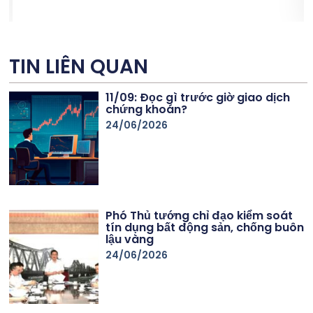
s
TIN LIÊN QUAN
11/09: Đọc gì trước giờ giao dịch
chứng khoán?
24/06/2026
Phó Thủ tướng chỉ đạo kiểm soát
tín dụng bất động sản, chống buôn
lậu vàng
24/06/2026