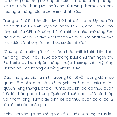
tôi không cho rằng sự tăng tốc của lạm phát trong tháng 1
sẽ lặp lại vào tháng tới”, nhà kinh tế trưởng Thomas Simons
của ngân hàng đầu tư Jefferies phát biểu.
Trong buổi điều trần định kỳ thứ hai, diễn ra tại Ủy ban Tài
chính thuộc Hạ viện Mỹ vào ngày thứ Tư, ông Powell nói
rằng số liệu CPI mới công bố là một lời nhắc nhở rằng Fed
đã đạt được “bước tiến lớn” trong việc đưa lạm phát về gần
mục tiêu 2% nhưng “chưa thực sự đạt tới đó”.
“Chúng tôi muốn giữ chính sách thắt chặt ở thời điểm hiện
tại”, ông Powell nói. Trước đó, trong buổi điều trần ngày thứ
Ba trước Ủy ban Ngân hàng thuộc Thượng viện Mỹ, ông
Trump nói Fed không vội cắt giảm lãi suất.
Các nhà giao dịch trên thị trường tiền tệ vẫn đang dành sự
quan tâm lớn cho các kế hoạch thuế quan của chính
quyền Tổng thống Donald Trump. Sau khi đã áp thuế quan
10% lên hàng hóa Trung Quốc và thuế quan 25% lên thép
và nhôm, ông Trump dự định sẽ áp thuế quan có đi có lại
lên tất cả các quốc gia.
Nhiều chuyên gia cho rằng việc áp thuế quan mạnh tay lên