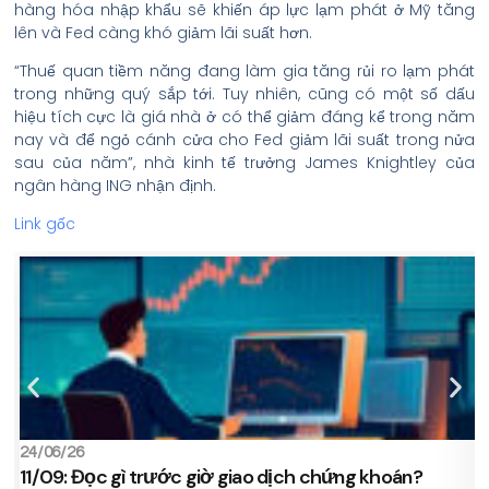
hàng hóa nhập khẩu sẽ khiến áp lực lạm phát ở Mỹ tăng
lên và Fed càng khó giảm lãi suất hơn.
“Thuế quan tiềm năng đang làm gia tăng rủi ro lạm phát
trong những quý sắp tới. Tuy nhiên, cũng có một số dấu
hiệu tích cực là giá nhà ở có thể giảm đáng kể trong năm
nay và để ngỏ cánh cửa cho Fed giảm lãi suất trong nửa
sau của năm”, nhà kinh tế trưởng James Knightley của
ngân hàng ING nhận định.
Link gốc
24/06/26
2
11/09: Đọc gì trước giờ giao dịch chứng khoán?