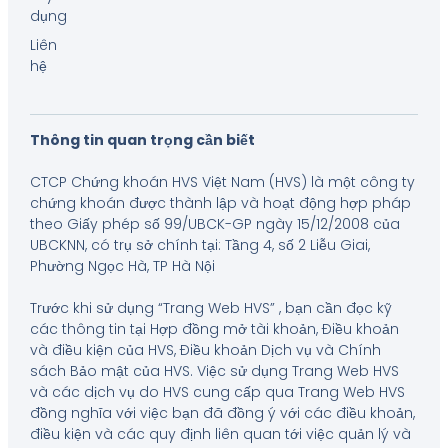
dụng
Liên
hệ
Thông tin quan trọng cần biết
CTCP Chứng khoán HVS Việt Nam (HVS) là một công ty
chứng khoán được thành lập và hoạt động hợp pháp
theo Giấy phép số 99/UBCK-GP ngày 15/12/2008 của
UBCKNN, có trụ sở chính tại: Tầng 4, số 2 Liễu Giai,
Phường Ngọc Hà, TP Hà Nội
Trước khi sử dụng “Trang Web HVS” , bạn cần đọc kỹ
các thông tin tại Hợp đồng mở tài khoản, Điều khoản
và điều kiện của HVS, Điều khoản Dịch vụ và Chính
sách Bảo mật của HVS. Việc sử dụng Trang Web HVS
và các dịch vụ do HVS cung cấp qua Trang Web HVS
đồng nghĩa với việc bạn đã đồng ý với các điều khoản,
điều kiện và các quy định liên quan tới việc quản lý và