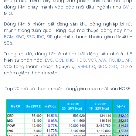
Nhóm bảo hiểm dậy sóng vào phiên cuối tuần đã giúp
dòng tiền chạy mạnh vào các mã đầu ngành như
BVH
,
MIG.
Dòng tiền ở nhóm bất động sản khu công nghiệp bị rút
mạnh trong tuần qua. Hàng loạt mã thuộc dòng này như
BCM
,
KBC
,
SZC
,
IDC
,
SIP
ghi nhận thanh khoản giảm từ 40 –
50%.
Trong khi đó, dòng tiền ở nhóm bất động sản nhà ở thể
hiện sự phân hóa.
EVG
,
CCL
,
KHG
,
HDG
,
VC7
,
AAV
,
TIG
,
IDJ
,
API
,
VC3
tăng thanh khoản. Ngược lại,
VHM
,
ITC
,
NRC
,
CEO
,
DTD
ở
nhóm giảm thanh khoản.
Top 20 mã có thanh khoản tăng/giảm cao nhất sàn HOSE