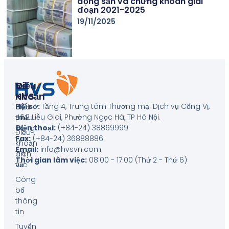
động sản và chứng khoán giai
đoạn 2021-2025
19/11/2025
Về
Điều
HVS
Khoản
Hội sở:
Tầng 4, Trung tâm Thương mại Dịch vụ Cống Vị,
Giới
Biểu
số 2 Liễu Giai, Phường Ngọc Hà, TP Hà Nội
.
thiệu
phí
Điện thoại:
(+84-24) 38869999
công
Điều
Fax:
(+84-24) 36888886
ty
khoản
Email:
info@hvsvn.com
Tin
dịch
Thời gian làm việc:
08:00 - 17:00 (Thứ 2 - Thứ 6)
tức
vụ
Công
bố
thông
tin
Tuyển