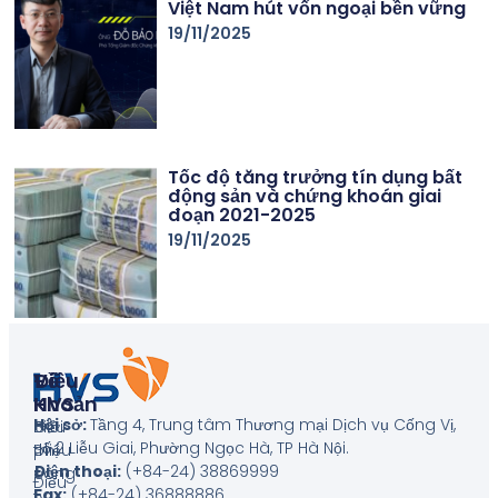
Việt Nam hút vốn ngoại bền vững
19/11/2025
Tốc độ tăng trưởng tín dụng bất
động sản và chứng khoán giai
đoạn 2021-2025
19/11/2025
Về
Điều
HVS
Khoản
Hội sở:
Tầng 4, Trung tâm Thương mại Dịch vụ Cống Vị,
Giới
Biểu
số 2 Liễu Giai, Phường Ngọc Hà, TP Hà Nội
.
thiệu
phí
Điện thoại:
(+84-24) 38869999
công
Điều
Fax:
(+84-24) 36888886
ty