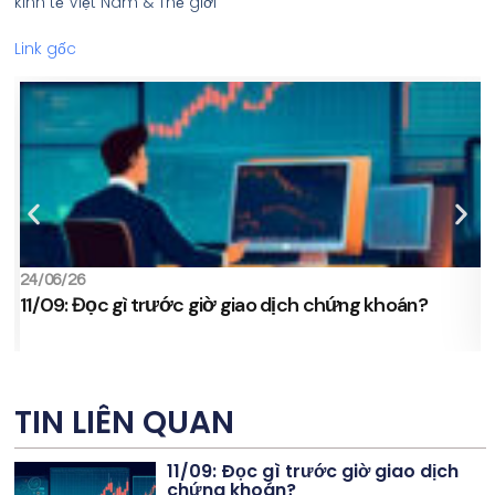
kinh tế Việt Nam & Thế giới
Link gốc
24/06/26
2
11/09: Đọc gì trước giờ giao dịch chứng khoán?
s
TIN LIÊN QUAN
11/09: Đọc gì trước giờ giao dịch
chứng khoán?