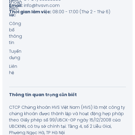
khoản
Email:
info@hvsvn.com
Tin
dịch
Thời gian làm việc:
08:00 - 17:00 (Thứ 2 - Thứ 6)
tức
vụ
Công
bố
thông
tin
Tuyển
dụng
Liên
hệ
Thông tin quan trọng cần biết
CTCP Chứng khoán HVS Việt Nam (HVS) là một công ty
chứng khoán được thành lập và hoạt động hợp pháp
theo Giấy phép số 99/UBCK-GP ngày 15/12/2008 của
UBCKNN, có trụ sở chính tại: Tầng 4, số 2 Liễu Giai,
Phường Ngọc Hà, TP Hà Nội