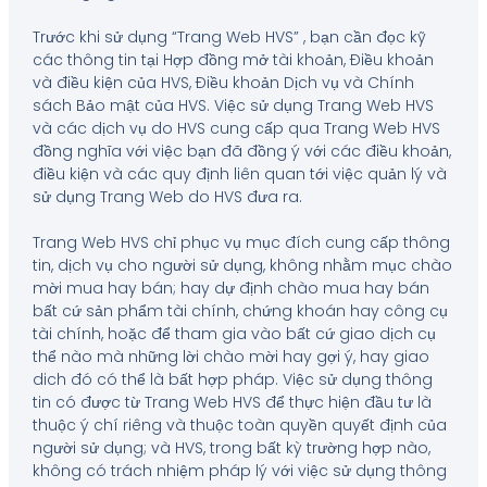
Trước khi sử dụng “Trang Web HVS” , bạn cần đọc kỹ
các thông tin tại Hợp đồng mở tài khoản, Điều khoản
và điều kiện của HVS, Điều khoản Dịch vụ và Chính
sách Bảo mật của HVS. Việc sử dụng Trang Web HVS
và các dịch vụ do HVS cung cấp qua Trang Web HVS
đồng nghĩa với việc bạn đã đồng ý với các điều khoản,
điều kiện và các quy định liên quan tới việc quản lý và
sử dụng Trang Web do HVS đưa ra.
Trang Web HVS chỉ phục vụ mục đích cung cấp thông
tin, dịch vụ cho người sử dụng, không nhằm mục chào
mời mua hay bán; hay dự định chào mua hay bán
bất cứ sản phẩm tài chính, chứng khoán hay công cụ
tài chính, hoặc để tham gia vào bất cứ giao dịch cụ
thể nào mà những lời chào mời hay gợi ý, hay giao
dich đó có thể là bất hợp pháp. Việc sử dụng thông
tin có được từ Trang Web HVS để thực hiện đầu tư là
thuộc ý chí riêng và thuộc toàn quyền quyết định của
người sử dụng; và HVS, trong bất kỳ trường hợp nào,
không có trách nhiệm pháp lý với việc sử dụng thông