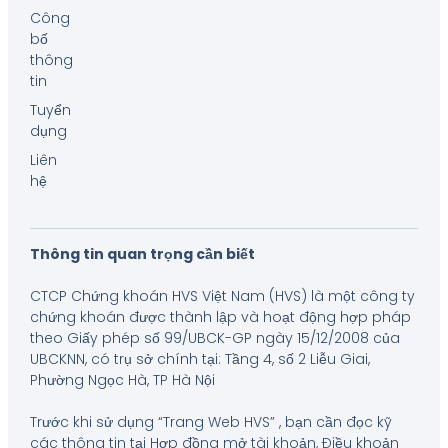
Công
bố
thông
tin
Tuyển
dụng
Liên
hệ
Thông tin quan trọng cần biết
CTCP Chứng khoán HVS Việt Nam (HVS) là một công ty
chứng khoán được thành lập và hoạt động hợp pháp
theo Giấy phép số 99/UBCK-GP ngày 15/12/2008 của
UBCKNN, có trụ sở chính tại: Tầng 4, số 2 Liễu Giai,
Phường Ngọc Hà, TP Hà Nội
Trước khi sử dụng “Trang Web HVS” , bạn cần đọc kỹ
các thông tin tại Hợp đồng mở tài khoản, Điều khoản