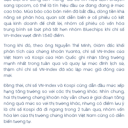
sang Upcom, có thể là tín hiệu đầu cơ đang đang ở mức
cao trào. Mùa báo cáo bán niên đã bắt đầu, dòng tiền khả
năng sẽ phân hóa, quan sát diễn biến ở cổ phiếu có kết
quả kinh doanh để chốt lời, nhóm cổ phiêu có vốn hóa
trung bình sẽ bứt phá tốt hơn nhóm Bluechips khi chỉ số
Vn-Index vượt đỉnh 1.540 điểm.
Trong khi đó, theo ông Nguyễn Thế Minh, Giám đốc khối
phân tích của chứng khoán Yuanta, chỉ số VN-Index của
Việt Nam và Kospi của Hàn Quốc ghi nhận tăng trưởng
mạnh nhất trong tuần qua và quay lại mức đỉnh lịch sử,
thậm chí chỉ số VN-Index đã xác lập mức giá đóng cửa
mới.
Đồng thời, chỉ số VN-Index và Kospi cũng dẫn đầu mức xếp
hạng tăng trưởng so với các thị trường khác. Nhìn chung,
hai thị trường chứng khoán này vẫn chưa ở giai đoạn tăng
nóng quá mức so với thị trường khác, nhưng có điểm lưu ý
là chỉ số Kospi đã đi ngang trong 2 tuần qua, nhóm vốn
hóa lớn của thị trường chứng khoán Việt Nam cũng có diễn
biến tương tự.