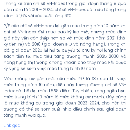
Thống kê trên chỉ số VN-Index trong giai đoạn tháng 8 qua
các năm từ 2001 – 2024, chỉ số VN-Index có mức tăng trung
bình là 1,6% với xác suất tăng 61%.
P/E của chỉ số VN-Index đạt gần mức trung bình 10 năm khi
chỉ số VN-Index đạt mức cao kỷ lục mới, nhưng mức đỉnh
giá này vẫn còn thấp hơn so với mức đỉnh năm 2021 (thời
kỷ tiền rẻ) và 2018 (giai đoạn IPO và nâng hạng). Trong khi
đó, giai đoạn 2025 lại hội tụ cả yếu tố chu kỳ nới lỏng chính
sách tiền tệ, mục tiêu tăng trưởng mạnh 2025-2030 và
nâng hạng thị trường chứng khoán cho thấy mức P/E được
kỳ vọng sẽ sớm vượt mức trung bình 10 năm.
Mức kháng cự gần nhất của mức P/E là 18.x sau khi vượt
mức trung bình 10 năm, điều này tương đương chỉ số VN-
Index có thể đạt mức 1.858 điểm. Tuy nhiên, trong ngắn hạn,
mức trung bình 10 năm là mức kháng cự mạnh, đây cũng
là mức kháng cự trong giai đoạn 2023-2024, cho nên thị
trường có thể sẽ sớm xuất nhịp điều chỉnh sau giai đoạn
tăng mạnh vừa qua.
Link gốc