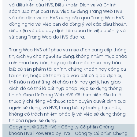
và điều kiện của HVS, Điều khoản Dịch vụ và Chính
sách Bảo mật của HVS. Việc sử dụng Trang Web HVS
và các dịch vụ do HVS cung cấp qua Trang Web HVS
đồng nghĩa với việc bạn đã đồng ý với các điều khoản,
điều kiện và các quy định liên quan tới việc quản lý và
sử dụng Trang Web do HVS đưa ra.
Trang Web HVS chỉ phục vụ mục đích cung cấp thông
tin, dịch vụ cho người sử dụng, không nhằm mục chào
mời mua hay bán; hay dự định chào mua hay bán
bất cứ sản phẩm tài chính, chứng khoán hay công cụ
tài chính, hoặc để tham gia vào bất cứ giao dịch cụ
thể nào mà những lời chào mời hay gợi ý, hay giao
dich đó có thể là bất hợp pháp. Việc sử dụng thông
tin có được từ Trang Web HVS để thực hiện đầu tư là
thuộc ý chí riêng và thuộc toàn quyền quyết định của
người sử dụng; và HVS, trong bất kỳ trường hợp nào,
không có trách nhiệm pháp lý với việc sử dụng thông
tin của người sử dụng.
Copyright © 2026 HVS - Công ty Cổ phần Chứng
khoán HVS | Powered by HVS - Công ty Cổ phần Chứng