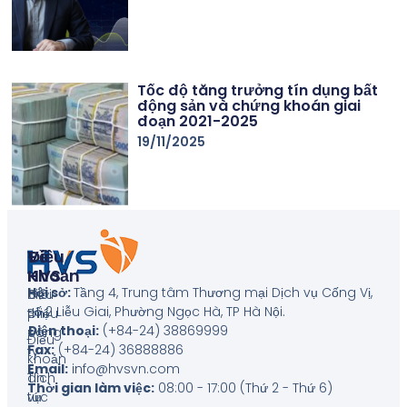
Tốc độ tăng trưởng tín dụng bất
động sản và chứng khoán giai
đoạn 2021-2025
19/11/2025
Về
Điều
HVS
Khoản
Hội sở:
Tầng 4, Trung tâm Thương mại Dịch vụ Cống Vị,
Giới
Biểu
số 2 Liễu Giai, Phường Ngọc Hà, TP Hà Nội
.
thiệu
phí
Điện thoại:
(+84-24) 38869999
công
Điều
Fax:
(+84-24) 36888886
ty
khoản
Email:
info@hvsvn.com
Tin
dịch
Thời gian làm việc:
08:00 - 17:00 (Thứ 2 - Thứ 6)
tức
vụ