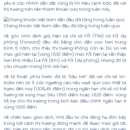
yếu ở các nhóm dẫn dắt cũng là tín hiệu cảnh báo đối với
thị trường trên nền thanh khoản cao trong tuần này.
Chứng khoán Việt Nam dẫn đầu đà tăng trong tuần qua.
Về góc nhìn định giá, hiện cả chỉ số P/E (TTM) và P/E dự
phóng (Forward) đều đã bằng cho đến cao hơn trung
bình 5 năm, cho thấy thị trường không còn rẻ. Dù so với
mức giá hiện tại (vùng 1.530 điểm) mức P/E hiện tại vẫn thấp
hơn khá nhiều (cả P/E (ttm) và P/E (dự phóng), nhưng đó là
câu chuyện mang tính dài hạn.
Về kỹ thuật: phía trước đã là “bầu trời” đối với chỉ số Vn-
Index nên sẽ ít các ngưỡng cản, nếu vượt qua cao nhất từ
trước đến nay (1.536,45 điểm), trong ngắn hạn chỉ số có thể
hướng tới vùng mục tiêu 1.550 điểm hoặc 1.620 điểm. Vùng
hỗ trợ cho thị trường trong kịch bản điều chỉnh ngắn hạn ở
vùng 1.500 điểm.
Về chiến lược giao dịch, nhà đầu tư chủ động hạ đòn bẩy
trong bối cảnh thị trường đang mạnh để được mức giá tốt,
đặc biệt khi dòng tiền “nóng” đã có tín hiệu dịch chuyển