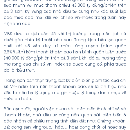
sức mạnh với mức tham chiếu 43.000 tỷ đồng/phiên trên
cả 3 sàn. Kỳ vọng của nhà đầu tư cũng như xác suất lập
các mức cao mới đối với chỉ số Vn-Index trong tuần này
hiện khá cao.
MBS đưa ra kịch bản đối với thị trường trong tuần lịch sử
dưới góc nhìn kỹ thuật như sau: Trong kịch bản lạc quan
nhất, chỉ số vẫn duy trì mức tăng mạnh (bình quân
2,6%/tuần) kèm thanh khoản cao hơn bình quân tuần trước
(40.000 tỷ đồng/phiên trên cả 3 sàn), khi đó xu hướng tăng
mở rộng của chỉ số Vn-Index sẽ được củng cố, phía trước
đã là “bầu trời”.
Trong kịch bản thận trọng, bất kỳ diễn biến giảm tốc của chỉ
số Vn-Index trên nền thanh khoản cao, sẽ là tín hiệu nhà
đầu tư nên hạ tỷ trọng margin hoặc tỷ trọng danh mục về
mức an toàn.
Bên cạnh đó, ngoài việc quan sát diễn biến ở cả chỉ số và
thanh khoản, nhà đầu tư cũng nên quan sát diễn biến ở
các nhóm cổ phiếu mang tính dẫn dắt như: Chứng khoán,
Bất động sản, Vingroup, Thép, … hoạt động chốt lời hoặc suy