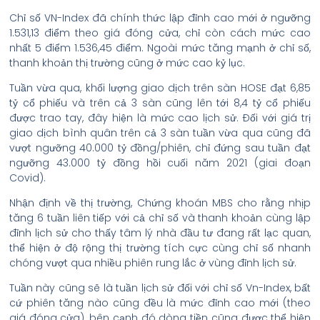
Chỉ số VN-Index đã chính thức lập đỉnh cao mới ở ngưỡng
1.531,13 điểm theo giá đóng cửa, chỉ còn cách mức cao
nhất 5 điểm 1.536,45 điểm. Ngoài mức tăng mạnh ở chỉ số,
thanh khoản thị trường cũng ở mức cao kỷ lục.
Tuần vừa qua, khối lượng giao dịch trên sàn HOSE đạt 6,85
tỷ cổ phiếu và trên cả 3 sàn cũng lên tới 8,4 tỷ cổ phiếu
được trao tay, đây hiện là mức cao lịch sử. Đối với giá trị
giao dịch bình quân trên cả 3 sàn tuần vừa qua cũng đã
vượt ngưỡng 40.000 tỷ đồng/phiên, chỉ đứng sau tuần đạt
ngưỡng 43.000 tỷ đồng hồi cuối năm 2021 (giai đoạn
Covid).
Nhận định về thị trường, Chứng khoán MBS cho rằng nhịp
tăng 6 tuần liên tiếp với cả chỉ số và thanh khoản cùng lập
đỉnh lịch sử cho thấy tâm lý nhà đầu tư đang rất lạc quan,
thể hiện ở độ rộng thị trường tích cực cùng chỉ số nhanh
chóng vượt qua nhiều phiên rung lắc ở vùng đỉnh lịch sử.
Tuần này cũng sẽ là tuần lịch sử đối với chỉ số Vn-Index, bất
cứ phiên tăng nào cũng đều là mức đỉnh cao mới (theo
giá đóng cửa), bên cạnh đó dòng tiền cũng được thể hiện