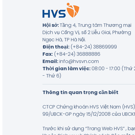
Hội sở:
Tầng 4, Trung tâm Thương mại
Dịch vụ Cống Vị, số 2 Liễu Giai, Phường
Ngọc Hà, TP Hà Nội
.
Điện thoại:
(+84-24) 38869999
Fax:
(+84-24) 36888886
Email:
info@hvsvn.com
Thời gian làm việc:
08:00 - 17:00 (Thứ 
- Thứ 6)
Thông tin quan trọng cần biết
CTCP Chứng khoán HVS Việt Nam (HVS) 
99/UBCK-GP ngày 15/12/2008 của UBCKNN, 
Trước khi sử dụng “Trang Web HVS” , bạn