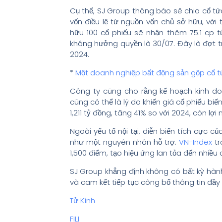
Cụ thể, SJ Group thông báo sẽ chia cổ t
vốn điều lệ từ nguồn vốn chủ sở hữu, với 
hữu 100 cổ phiếu sẽ nhận thêm 75.1 cp t
không hưởng quyền là 30/07. Đây là đợt tr
2024.
*
Một doanh nghiệp bất động sản gộp cổ t
Công ty cũng cho rằng kế hoạch kinh do
cũng có thể là lý do khiến giá cổ phiếu b
1,211 tỷ đồng, tăng 41% so với 2024, còn lợi
Ngoài yếu tố nội tại, diễn biến tích cực
như một nguyên nhân hỗ trợ.
VN-Index
tr
1,500 điểm, tạo hiệu ứng lan tỏa đến nhiều 
SJ Group khẳng định không có bất kỳ hàn
và cam kết tiếp tục công bố thông tin đầy
Tử Kính
FILI