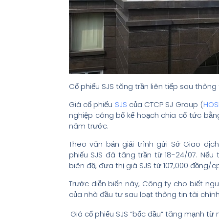
Cổ phiếu SJS tăng trần liên tiếp sau thông
Giá cổ phiếu
SJS
của CTCP SJ Group (
HOS
nghiệp công bố kế hoạch chia cổ tức bằng
năm trước.
Theo văn bản giải trình gửi Sở Giao d
phiếu SJS đã tăng trần từ 18-24/07. Nếu
biên độ, đưa thị giá SJS từ 107,000 đồng/
Trước diễn biến này, Công ty cho biết ng
của nhà đầu tư sau loạt thông tin tài chí
Giá cổ phiếu SJS “bốc đầu” tăng mạnh từ 