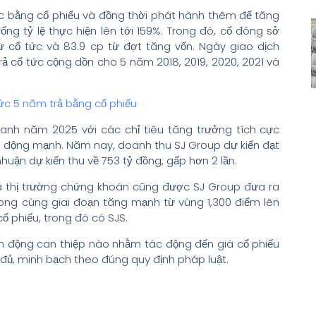
ức bằng cổ phiếu và đồng thời phát hành thêm để tăng
tổng tỷ lệ thực hiện lên tới 159%. Trong đó, cổ đông sở
ừ cổ tức và 83.9 cp từ đợt tăng vốn. Ngày giao dịch
ả cổ tức cộng dồn cho 5 năm 2018, 2019, 2020, 2021 và
ức 5 năm trả bằng cổ phiếu
anh năm 2025 với các chỉ tiêu tăng trưởng tích cực
iến động mạnh. Năm nay, doanh thu SJ Group dự kiến đạt
 nhuận dự kiến thu về 753 tỷ đồng, gấp hơn 2 lần.
 của thị trường chứng khoán cũng được SJ Group đưa ra
ong cùng giai đoạn tăng mạnh từ vùng 1,300 điểm lên
cổ phiếu, trong đó có SJS.
h động can thiệp nào nhằm tác động đến giá cổ phiếu
 đủ, minh bạch theo đúng quy định pháp luật.