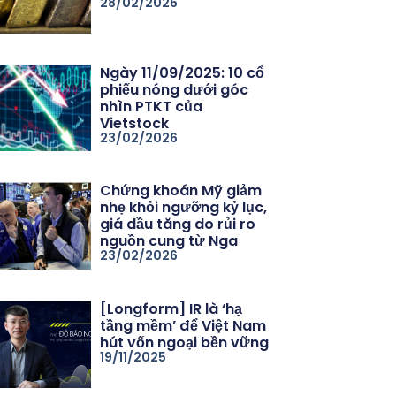
28/02/2026
Ngày 11/09/2025: 10 cổ
phiếu nóng dưới góc
nhìn PTKT của
Vietstock
23/02/2026
Chứng khoán Mỹ giảm
nhẹ khỏi ngưỡng kỷ lục,
giá dầu tăng do rủi ro
nguồn cung từ Nga
23/02/2026
[Longform] IR là ‘hạ
tầng mềm’ để Việt Nam
hút vốn ngoại bền vững
19/11/2025