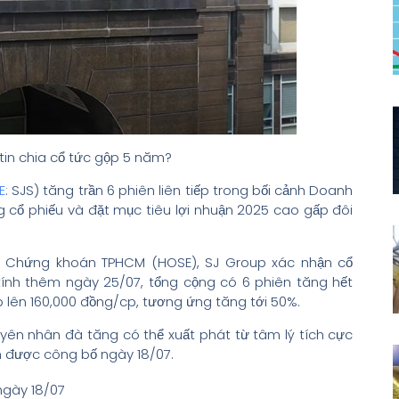
 tin chia cổ tức gộp 5 năm?
E
: SJS) tăng trần 6 phiên liên tiếp trong bối cảnh Doanh
 cổ phiếu và đặt mục tiêu lợi nhuận 2025 cao gấp đôi
ịch Chứng khoán TPHCM (HOSE), SJ Group xác nhận cổ
 tính thêm ngày 25/07, tổng cộng có 6 phiên tăng hết
cp lên 160,000 đồng/cp, tương ứng tăng tới 50%.
uyên nhân đà tăng có thể xuất phát từ tâm lý tích cực
nh được công bố ngày 18/07.
ngày 18/07