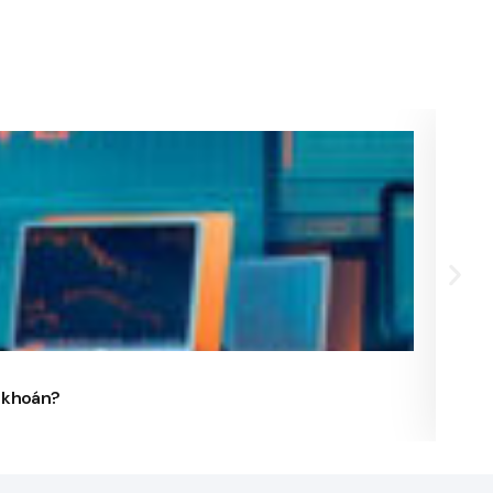
24/
g khoán?
Phó 